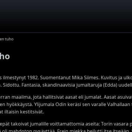
ten tuho
uho
s ilmestynyt 1982. Suomentanut Mika Siimes. Kuvitus ja ulko
. Sidottu. Fantasia, skandinaavisia jumaltaruja (Edda) uudel
rran maailma, jota hallitsivat aasat eli jumalat. Aasat asu
sten hyökkäystä. Ylijumala Odin keräsi sen varalle Valhallaan t
t iltaisin kestitsivät.
pät takoivat jumalille voittamattomia aseita: Torin vasara p
 oli mahdoton pysäyttää, Frein miekka heilutti itse itseään