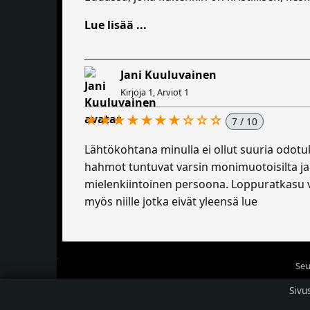
Lue lisää ...
Jani Kuuluvainen
Kirjoja 1, Arviot 1
★★★★★★★☆☆☆
7 / 10
Lähtökohtana minulla ei ollut suuria odotuk
hahmot tuntuvat varsin monimuotoisilta ja
mielenkiintoinen persoona. Loppuratkasu vain
myös niille jotka eivät yleensä lue
Seu
Sivu