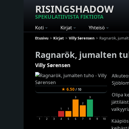
RISINGSHADOW
SPEKULATIIVISTA FIKTIOTA
Koti
Kirjat
Yhteisö
Etusivu
Kirjat
Villy Sørensen
Ragnarök, jumal
Ragnarök, jumalten t
Villy Sørensen
Alkuteo
Sjöblom
★
6.50
/
10
Olipa ke
3
3
jättiläi
2
valkyyria
1
1
1
2
3
4
5
6
7
8
9
10
Kääpiöse
keihästä