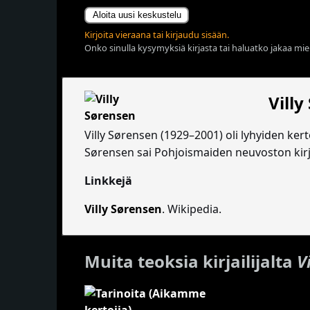
Aloita uusi keskustelu
Kirjoita vieraana tai kirjaudu sisään.
Onko sinulla kysymyksiä kirjasta tai haluatko jakaa miel
Villy
Villy Sørensen (1929–2001) oli lyhyiden ker
Sørensen sai Pohjoismaiden neuvoston kirj
Linkkejä
Villy Sørensen
. Wikipedia.
Muita teoksia kirjailijalta
V