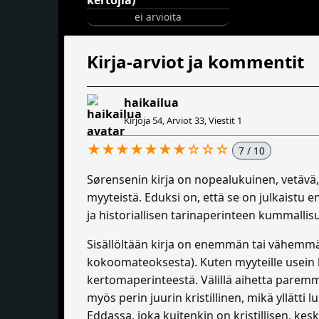
ei arvioita
Kirja-arviot ja kommentit
haikailua
Kirjoja 54, Arviot 33, Viestit 1
★★★★★★★☆☆☆
7 / 10
Sørensenin kirja on nopealukuinen, vetävä, 
myyteistä. Eduksi on, että se on julkaistu
ja historiallisen tarinaperinteen kummallisu
Sisällöltään kirja on enemmän tai vähemmän 
kokoomateoksesta). Kuten myyteille usein k
kertomaperinteestä. Välillä aihetta paremmi
myös perin juurin kristillinen, mikä yllätt
Eddassa, joka kuitenkin on kristillisen, kes