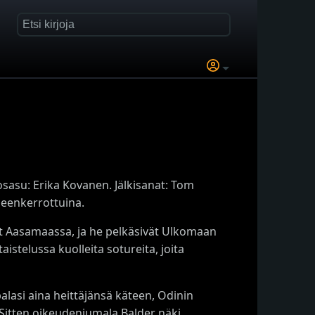
sasu: Erika Kovanen. Jälkisanat: Tom
leenkerrottuina.
ivat Aasamaassa, ja he pelkäsivät Ulkomaan
aistelussa kuolleita sotureita, joita
alasi aina heittäjänsä käteen, Odinin
. Sitten oikeudenjumala Balder näki