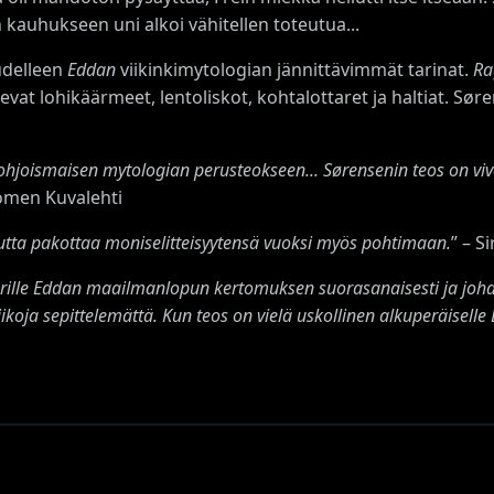
kauhukseen uni alkoi vähitellen toteutua...
udelleen
Eddan
viikinkimytologian jännittävimmät tarinat.
Ra
vat lohikäärmeet, lentoliskot, kohtalottaret ja haltiat. Søre
hjoismaisen mytologian perusteokseen... Sørensenin teos on viv
uomen Kuvalehti
tta pakottaa moniselitteisyytensä vuoksi myös pohtimaan.
” – 
erille Eddan maailmanlopun kertomuksen suorasanaisesti ja johd
liikoja sepittelemättä. Kun teos on vielä uskollinen alkuperäiselle 