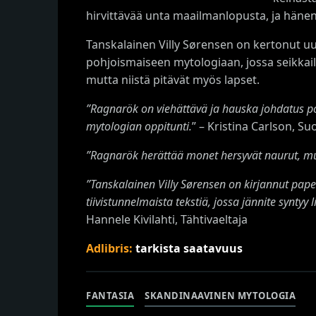
hirvittävää unta maailmanlopusta, ja hänen 
Tanskalainen Villy Sørensen on kertonut u
pohjoismaiseen mytologiaan, jossa seikkaile
mutta niistä pitävät myös lapset.
”Ragnarök on viehättävä ja hauska johdatus po
mytologian oppitunti.
” – Kristina Carlson, S
”Ragnarök herättää monet hersyvät naurut, mu
”Tanskalainen Villy Sørensen on kirjannut pap
tiivistunnelmaista tekstiä, jossa jännite syntyy 
Hannele Kivilahti, Tähtivaeltaja
Adlibris:
tarkista saatavuus
FANTASIA
SKANDINAAVINEN MYTOLOGIA