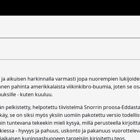
ja aikuisen harkinnalla varmasti jopa nuorempien lukijoiden
 ennen pahinta amerikkalaista viikinkibro-buumia, joten se o
uksille - kuten kuuluu.
pelkistetty, helpotettu tiivistelmä Snorrin proosa-Eddasta (
äy, se on siksi myös yksiin uomiin pakotettu versio todell
n tuntevana tekeekin mieli kysyä, millä perusteella kirjoit
i lukiessa - hyvyys ja pahuus, uskonto ja pakanuus vuorottel
kiaikaisen kuningashuoneen tarpeisiin kirjoitettu teos.