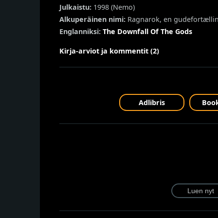
Julkaistu:
1998 (
Nemo
)
Alkuperäinen nimi:
Ragnarok, en gudefortælli
Englanniksi:
The Downfall Of The Gods
Kirja-arviot ja kommentit (2)
Adlibris
Book