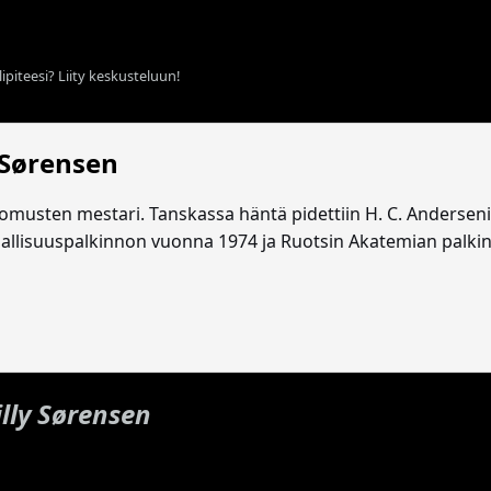
ipiteesi? Liity keskusteluun!
 Sørensen
tomusten mestari. Tanskassa häntä pidettiin H. C. Andersenin 
allisuuspalkinnon vuonna 1974 ja Ruotsin Akatemian palki
illy Sørensen