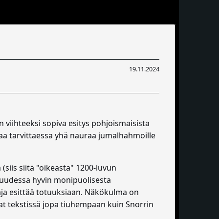
19.11.2024
 viihteeksi sopiva esitys pohjoismaisista
saa tarvittaessa yhä nauraa jumalhahmoille
siis siitä "oikeasta" 1200-luvun
isuudessa hyvin monipuolisesta
taja esittää totuuksiaan. Näkökulma on
evat tekstissä jopa tiuhempaan kuin Snorrin