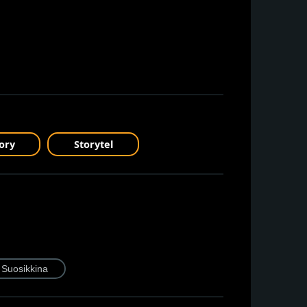
ory
Storytel