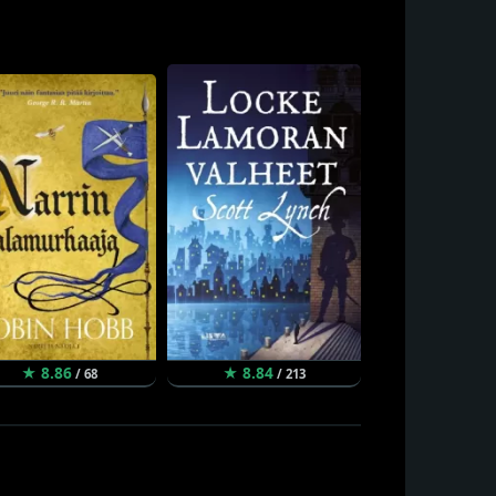
★ 8.86
★ 8.84
★ 8.80
/ 68
/ 213