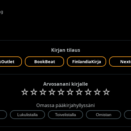
ng
Kirjan tilaus
Outlet
BookBeat
FinlandiaKirja
Next
Arvosanani kirjalle
☆
☆
☆
☆
☆
☆
☆
☆
☆
☆
Omassa pääkirjahyllyssäni