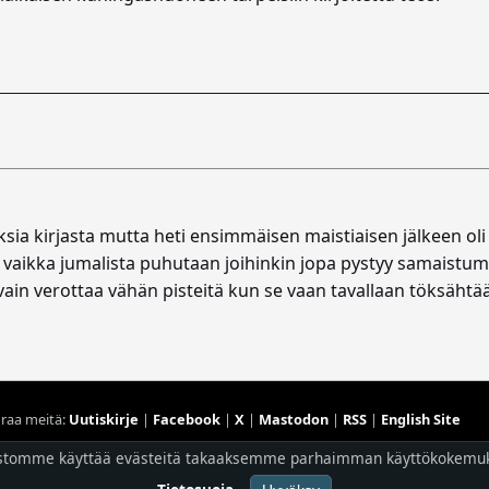
sia kirjasta mutta heti ensimmäisen maistiaisen jälkeen oli k
 vaikka jumalista puhutaan joihinkin jopa pystyy samaistum
 verottaa vähän pisteitä kun se vaan tavallaan töksähtää esil
raa meitä:
Uutiskirje
|
Facebook
|
X
|
Mastodon
|
RSS
|
English Site
stomme käyttää evästeitä takaaksemme parhaimman käyttökokemu
Hostingpalvelun tarjoaa
Planeetta Internet Oy
© 1996 - 2026 Risingshadow. Kaikki oikeudet pidätetään.