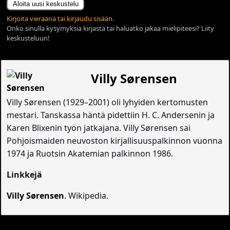
Aloita uusi keskustelu
Kirjoita vieraana tai kirjaudu sisään.
Onko sinulla kysymyksiä kirjasta tai haluatko jakaa mielipiteesi? Liity
keskusteluun!
Villy Sørensen
Villy Sørensen (1929–2001) oli lyhyiden kertomusten
mestari. Tanskassa häntä pidettiin H. C. Andersenin ja
Karen Blixenin työn jatkajana. Villy Sørensen sai
Pohjoismaiden neuvoston kirjallisuuspalkinnon vuonna
1974 ja Ruotsin Akatemian palkinnon 1986.
Linkkejä
Villy Sørensen
. Wikipedia.