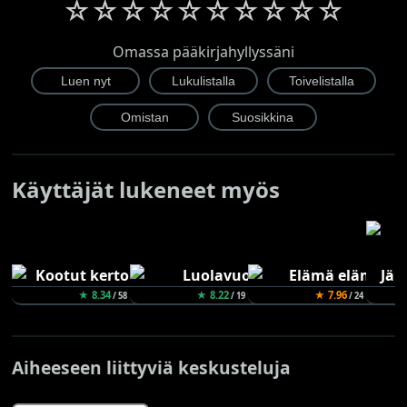
☆
☆
☆
☆
☆
☆
☆
☆
☆
☆
Omassa pääkirjahyllyssäni
Käyttäjät lukeneet myös
★ 8.34
★ 8.22
★ 7.96
/ 58
/ 19
/ 24
Aiheeseen liittyviä keskusteluja