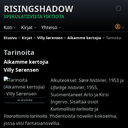
RISINGSHADOW
SPEKULATIIVISTA FIKTIOTA
Koti
Kirjat
Yhteisö
Etusivu
Kirjat
Villy Sørensen
Aikamme kertojia
Tarinoita
Tarinoita
Aikamme kertojia
Villy Sørensen
Alkuteokset:
S
æ
re historier
, 1953 ja
Ufarlige historier
, 1955.
Suomentaneet Arto ja Kirsi
ei arvioita
Ingervo. Sisältää osiot
Kummallisia tarinoita
ja
Vaarattomia tarinoita
. Yhdentoista novellin kokoelma,
jossa viisi fantasianovellia.