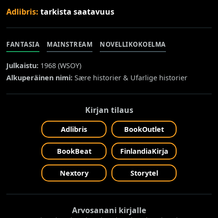
Adlibris:
tarkista saatavuus
FANTASIA
MAINSTREAM
NOVELLIKOKOELMA
Julkaistu:
1968 (
WSOY
)
Alkuperäinen nimi:
Sære historier & Ufarlige historier
Kirjan tilaus
Adlibris
BookOutlet
BookBeat
FinlandiaKirja
Nextory
Storytel
Arvosanani kirjalle