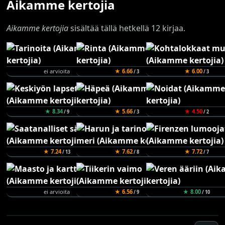
Aikamme kertojia
Aikamme kertojia
sisältää tällä hetkellä 12 kirjaa.
ei arvioita
★ 6.66
★ 6.00
/ 3
/ 3
★ 8.34
★ 5.66
★ 4.50
/ 9
/ 3
/ 2
★ 7.24
★ 7.62
★ 7.72
/ 13
/ 8
/ 7
ei arvioita
★ 6.56
★ 8.00
/ 9
/ 10