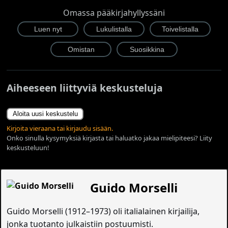
Omassa pääkirjahyllyssäni
Aiheeseen liittyviä keskusteluja
Aloita uusi keskustelu
Kirjoita vieraana tai kirjaudu sisään.
Onko sinulla kysymyksiä kirjasta tai haluatko jakaa mielipiteesi? Liity
keskusteluun!
Guido Morselli
Guido Morselli (1912–1973) oli italialainen kirjailija,
jonka tuotanto julkaistiin postuumisti.