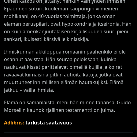
Öinen katkos on jättänyt henkiin vain yhden ihmisen.
Epäonnen soturi, kuoleman kaupungin viimeinen
mohikaani, on 40-vuotias toimittaja, jonka oman
elämän peruspilarit ovat hypokondria ja itseironia. Hän
on kuin amerikanjuutalaisen kirjallisuuden suuri pieni
sankari, ikuisesti kärsivä leikinlaskija.
Ihmiskunnan äkkiloppua romaanin päähenkilö ei ole
osannut aavistaa. Hän seuraa peloissaan, kuinka
naukuvat kissat parittelevat pimeillä kujilla ja koirat
ravaavat kiimaisina pitkin autioita katuja, jotka ovat
muuttuneet inhimillisen elämän hautakujiksi. Elämä
jatkuu – vailla ihmisiä.
Elämä on samanlaista, meni hän minne tahansa. Guido
Morsellin kaunokirjallinen testamentti on julma.
Adlibris:
tarkista saatavuus