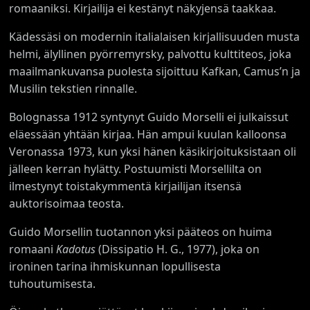
romaaniksi. Kirjailija ei kestänyt näkyjensä taakkaa.
Kädessäsi on modernin italialaisen kirjallisuuden musta
helmi, älyllinen pyörremyrsky, palvottu kulttiteos, joka
maailmankuvansa puolesta sijoittuu Kafkan, Camus’n ja
Musilin tekstien rinnalle.
Bolognassa 1912 syntynyt Guido Morselli ei julkaissut
eläessään yhtään kirjaa. Hän ampui kuulan kalloonsa
Veronassa 1973, kun yksi hänen käsikirjoituksistaan oli
jälleen kerran hylätty. Postuumisti Morsellilta on
ilmestynyt toistakymmentä kirjailijan itsensä
auktorisoimaa teosta.
Guido Morsellin tuotannon yksi pääteos on huima
romaani
Kadotus
(Dissipatio H. G., 1977), joka on
ironinen tarina ihmiskunnan lopullisesta
tuhoutumisesta.