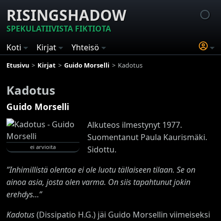
RISINGSHADOW
SPEKULATIIVISTA FIKTIOTA
Koti
Kirjat
Yhteisö
Etusivu
Kirjat
Guido Morselli
Kadotus
Kadotus
Guido Morselli
Alkuteos ilmestynyt 1977.
Suomentanut Paula Kaurismäki.
ei arvioita
Sidottu.
”Inhimillistä olentoa ei ole luotu tällaiseen tilaan. Se on
ainoa asia, josta olen varma. On siis tapahtunut jokin
erehdys…”
Kadotus
(Dissipatio H.G.) jäi Guido Morsellin viimeiseksi