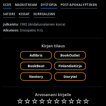
SCIFI
MAINSTREAM
DYSTOPIA
POST-APOKALYPTINEN
SATIIRI
KISSAT
SURREALISMI
Julkaistu:
1992 (
Andalusialainen koira
)
Alkuteos:
Dissipatio H.G.
Kirjan tilaus
Adlibris
BookOutlet
BookBeat
FinlandiaKirja
Nextory
Storytel
Arvosanani kirjalle
☆
☆
☆
☆
☆
☆
☆
☆
☆
☆