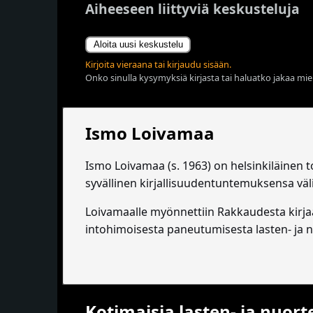
Aiheeseen liittyviä keskusteluja
Aloita uusi keskustelu
Kirjoita vieraana tai kirjaudu sisään.
Onko sinulla kysymyksiä kirjasta tai haluatko jakaa miel
Ismo Loivamaa
Ismo Loivamaa (s. 1963) on helsinkiläinen to
syvällinen kirjallisuudentuntemuksensa väl
Loivamaalle myönnettiin Rakkaudesta kirja
intohimoisesta paneutumisesta lasten- ja n
Kotimaisia lasten- ja nuorte