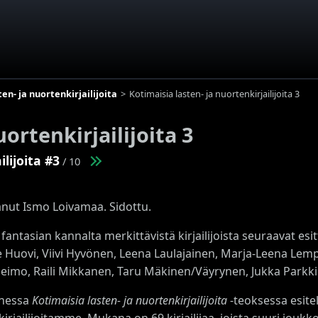
en- ja nuortenkirjailijoita
Kotimaisia lasten- ja nuortenkirjailijoita 3
uortenkirjailijoita 3
lijoita #3
/ 10
anut Ismo Loivamaa. Sidottu.
a fantasian kannalta merkittävistä kirjailijoista seuraavat e
 Huovi, Viivi Hyvönen, Leena Laulajainen, Marja-Leena Lem
eimo, Raili Mikkanen, Taru Mäkinen/Väyrynen, Jukka Parkkinen
nessa
Kotimaisia lasten- ja nuortenkirjailijoita
-teoksessa esitell
irjailijoitamme. Mukana on 69 kirjailijaa, joista suuri jou