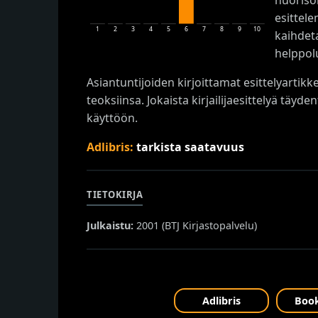
esittel
1
2
3
4
5
6
7
8
9
10
kaihdeta
helppol
Asiantuntijoiden kirjoittamat esittelyartik
teoksiinsa. Jokaista kirjailijaesittelyä täyd
käyttöön.
Adlibris:
tarkista saatavuus
TIETOKIRJA
Julkaistu:
2001 (
BTJ Kirjastopalvelu
)
Adlibris
Book