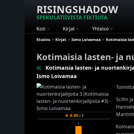
RISINGSHADOW
SPEKULATIIVISTA FIKTIOTA
Koti
Kirjat
Yhteisö
Etusivu
Kirjat
Ismo Loivamaa
Kotimaisia last
Kotimaisia lasten- ja n
Kotimaisia lasten- ja nuortenkirjai
Ismo Loivamaa
Toimitt
Scifin j
Hannele
Martinh
★
6.00
/
1
1
Kolman
nuorisok