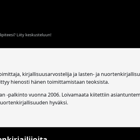
ipiteesi? Liity keskusteluun!
imittaja, kirjallisuusarvostelija ja lasten- ja nuortenkirjal
ittyy hienosti hänen toimittamistaan teoksista.
an -palkinto vuonna 2006. Loivamaata kiitettiin asiantunte
uortenkirjallisuuden hyväksi.
nkirjailijoita