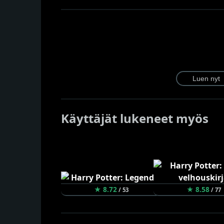
Käyttäjät lukeneet myös
★ 8.72
★ 8.58
/ 53
/ 77