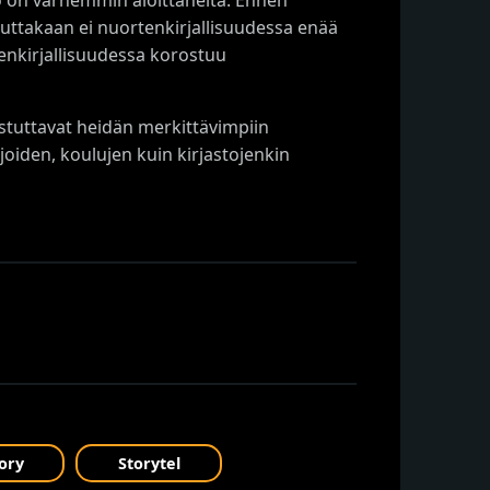
uuttakaan ei nuortenkirjallisuudessa enää
tenkirjallisuudessa korostuu
tustuttavat heidän merkittävimpiin
ijoiden, koulujen kuin kirjastojenkin
ory
Storytel