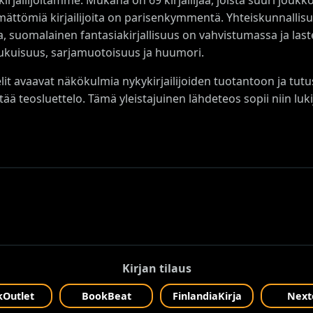
emättömiä kirjailijoita on parisenkymmentä. Yhteiskunnallis
, suomalainen fantasiakirjallisuus on vahvistumassa ja las
ukuisuus, sarjamuotoisuus ja huumori.
kelit avaavat näkökulmia nykykirjailijoiden tuotantoon ja tu
entää teosluettelo. Tämä yleistajuinen lähdeteos sopii niin luk
Kirjan tilaus
Outlet
BookBeat
FinlandiaKirja
Next