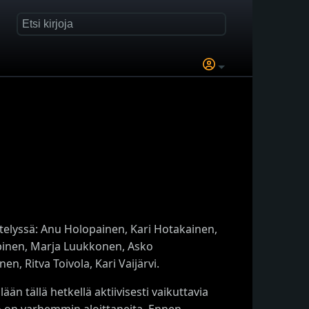
sittelyssä: Anu Holopainen, Kari Hotakainen,
pinen, Marja Luukkonen, Asko
, Ritva Toivola, Kari Vaijärvi.
ään tällä hetkellä aktiivisesti vaikuttavia
kko on varhemmin aloittaneita. Ennen