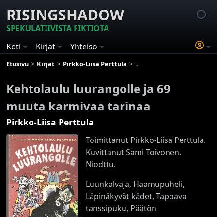
RISINGSHADOW
SPEKULATIIVISTA FIKTIOTA
Koti
Kirjat
Yhteisö
Etusivu
Kirjat
Pirkko-Liisa Perttula
Kehtolaulu luurangolle ja 6
Kehtolaulu luurangolle ja 69
muuta karmivaa tarinaa
Pirkko-Liisa Perttula
Toimittanut Pirkko-Liisa Perttula.
Kuvittanut Sami Toivonen.
Niodttu.
Luunkalvaja, Haamupuheli,
Läpinäkyvät kädet, Tappava
tanssipuku, Päätön