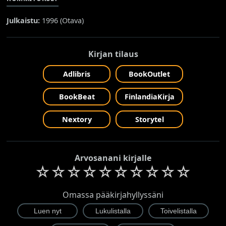
Julkaistu:
1996 (
Otava
)
Kirjan tilaus
Adlibris
BookOutlet
BookBeat
FinlandiaKirja
Nextory
Storytel
Arvosanani kirjalle
☆
☆
☆
☆
☆
☆
☆
☆
☆
☆
Omassa pääkirjahyllyssäni