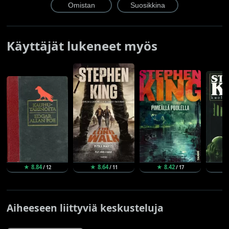
Käyttäjät lukeneet myös
★ 8.84
★ 8.64
★ 8.42
★
/ 12
/ 11
/ 17
Aiheeseen liittyviä keskusteluja