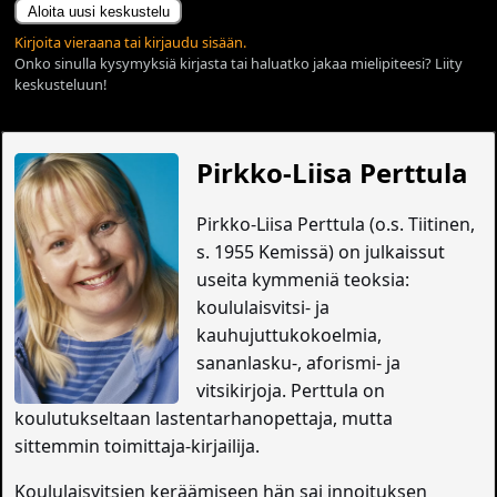
Aloita uusi keskustelu
Kirjoita vieraana tai kirjaudu sisään.
Onko sinulla kysymyksiä kirjasta tai haluatko jakaa mielipiteesi? Liity
keskusteluun!
Pirkko-Liisa Perttula
Pirkko-Liisa Perttula (o.s. Tiitinen,
s. 1955 Kemissä) on julkaissut
useita kymmeniä teoksia:
koululaisvitsi- ja
kauhujuttukokoelmia,
sananlasku-, aforismi- ja
vitsikirjoja. Perttula on
koulutukseltaan lastentarhanopettaja, mutta
sittemmin toimittaja-kirjailija.
Koululaisvitsien keräämiseen hän sai innoituksen