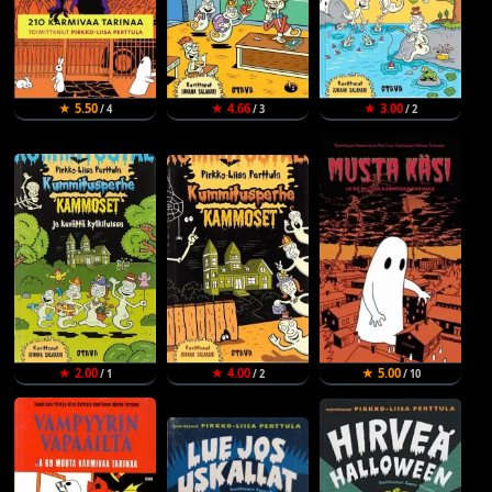
★ 5.50
★ 4.66
★ 3.00
/ 4
/ 3
/ 2
★ 2.00
★ 4.00
★ 5.00
/ 1
/ 2
/ 10