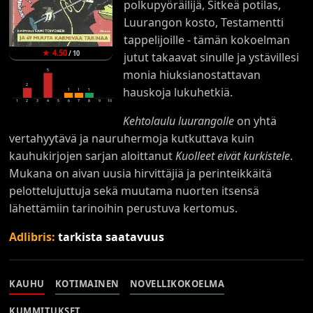
polkupyöräilijä, Sitkeä potilas,
Luurangon kosto, Testamentti
tappelijoille - tämän kokoelman
★
4.50
/
10
jutut takaavat sinulle ja ystävillesi
5
monia hiuksianostattavan
2
hauskoja lukuhetkiä.
1
1
1
1
2
3
4
5
6
7
8
9
10
Kehtolaulu luurangolle
on yhtä
vertahyytävä ja nauruhermoja kutkuttava kuin
kauhukirjojen sarjan aloittanut
Kuolleet eivät kurkistele
.
Mukana on aivan uusia hirvittäjiä ja perinteikkäitä
pelottelujuttuja sekä muutama nuorten itsensä
lähettämiin tarinoihin perustuva kertomus.
Adlibris:
tarkista saatavuus
KAUHU
KOTIMAINEN
NOVELLIKOKOELMA
KUMMITUKSET