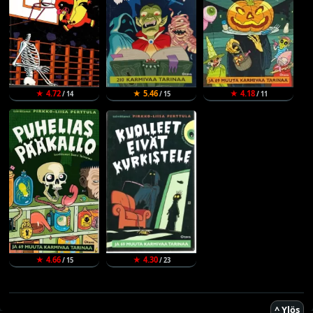
★ 4.72
★ 5.46
★ 4.18
/ 14
/ 15
/ 11
★ 4.66
★ 4.30
/ 15
/ 23
^ Ylös