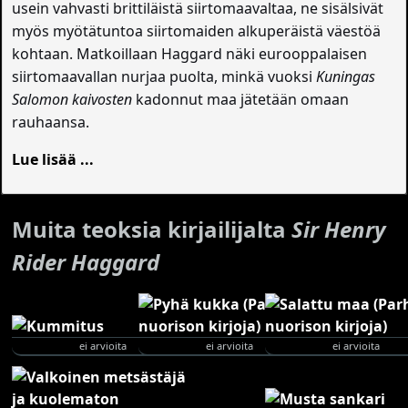
usein vahvasti brittiläistä siirtomaavaltaa, ne sisälsivät
myös myötätuntoa siirtomaiden alkuperäistä väestöä
kohtaan. Matkoillaan Haggard näki eurooppalaisen
siirtomaavallan nurjaa puolta, minkä vuoksi
Kuningas
Salomon kaivosten
kadonnut maa jätetään omaan
rauhaansa.
Lue lisää ...
Muita teoksia kirjailijalta
Sir Henry
Rider Haggard
ei arvioita
ei arvioita
ei arvioita