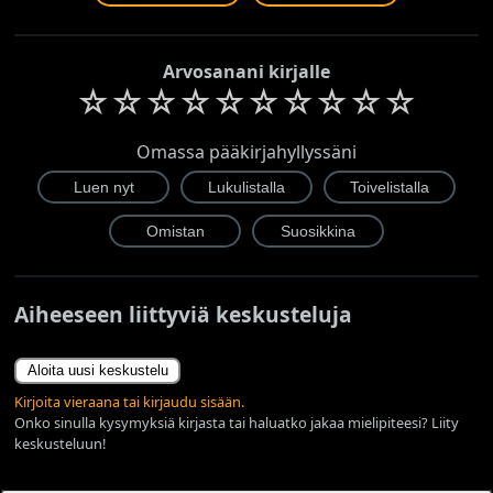
Arvosanani kirjalle
☆
☆
☆
☆
☆
☆
☆
☆
☆
☆
Omassa pääkirjahyllyssäni
Aiheeseen liittyviä keskusteluja
Aloita uusi keskustelu
Kirjoita vieraana tai kirjaudu sisään.
Onko sinulla kysymyksiä kirjasta tai haluatko jakaa mielipiteesi? Liity
keskusteluun!