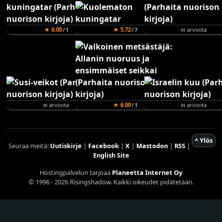
★ 6.00
★ 5.72
ei arvioita
/ 1
/ 7
ei arvioita
★ 6.00
ei arvioita
/ 1
^ Ylös
Seuraa meitä:
Uutiskirje
|
Facebook
|
X
|
Mastodon
|
RSS
|
English Site
Hostingpalvelun tarjoaa
Planeetta Internet Oy
© 1996 - 2026 Risingshadow. Kaikki oikeudet pidätetään.