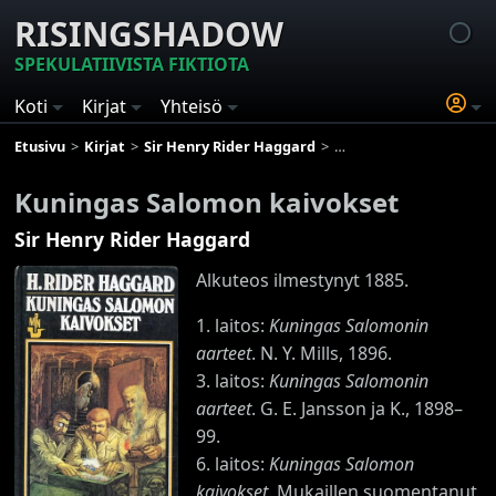
RISINGSHADOW
SPEKULATIIVISTA FIKTIOTA
Koti
Kirjat
Yhteisö
Etusivu
Kirjat
Sir Henry Rider Haggard
Kuningas Salomon kaivo
Kuningas Salomon kaivokset
Sir Henry Rider Haggard
Alkuteos ilmestynyt 1885.
1. laitos:
Kuningas Salomonin
aarteet
. N. Y. Mills, 1896.
3. laitos:
Kuningas Salomonin
aarteet
. G. E. Jansson ja K., 1898–
99.
6. laitos:
Kuningas Salomon
kaivokset
. Mukaillen suomentanut