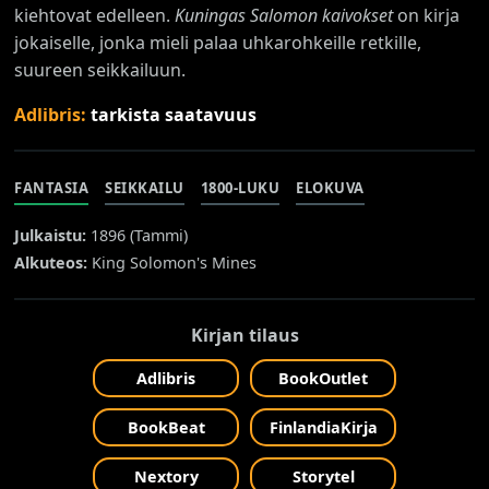
kiehtovat edelleen.
Kuningas Salomon kaivokset
on kirja
jokaiselle, jonka mieli palaa uhkarohkeille retkille,
suureen seikkailuun.
Adlibris:
tarkista saatavuus
FANTASIA
SEIKKAILU
1800-LUKU
ELOKUVA
Julkaistu:
1896 (
Tammi
)
Alkuteos:
King Solomon's Mines
Kirjan tilaus
Adlibris
BookOutlet
BookBeat
FinlandiaKirja
Nextory
Storytel