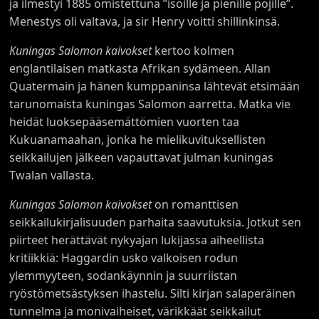
ja ilmestyi 1885 omistettuna ”isoille ja pienille pojille”.
Menestys oli valtava, ja sir Henry voitti shillinkinsä.
Kuningas Salomon kaivokset
kertoo kolmen
englantilaisen matkasta Afrikan sydämeen. Allan
Quatermain ja hänen kumppaninsa lähtevät etsimään
tarunomaista kuningas Salomon aarretta. Matka vie
heidät luoksepääsemättömien vuorten taa
Kukuanamaahan, jonka he mielikuvituksellisten
seikkailujen jälkeen vapauttavat julman kuningas
Twalan vallasta.
Kuningas Salomon kaivokset
on romanttisen
seikkailukirjalisuuden parhaita saavutuksia. Jotkut sen
piirteet herättävät nykyajan lukijassa aiheellista
kritiikkiä: Haggardin usko valkoisen rodun
ylemmyyteen, sodankäynnin ja suurriistan
ryöstömetsästyksen ihastelu. Silti kirjan salaperäinen
tunnelma ja monivaiheiset, värikkäät seikkailut