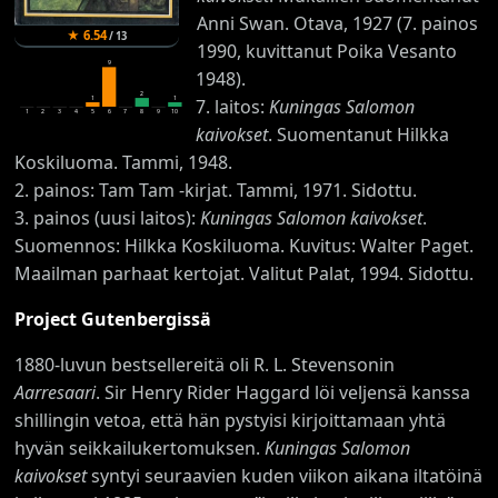
Anni Swan. Otava, 1927 (7. painos
★
6.54
/
13
1990, kuvittanut Poika Vesanto
9
1948).
2
1
1
7. laitos:
Kuningas Salomon
1
2
3
4
5
6
7
8
9
10
kaivokset
. Suomentanut Hilkka
Koskiluoma. Tammi, 1948.
2. painos: Tam Tam -kirjat. Tammi, 1971. Sidottu.
3. painos (uusi laitos):
Kuningas Salomon kaivokset
.
Suomennos: Hilkka Koskiluoma. Kuvitus: Walter Paget.
Maailman parhaat kertojat. Valitut Palat, 1994. Sidottu.
Project Gutenbergissä
1880-luvun bestsellereitä oli R. L. Stevensonin
Aarresaari
. Sir Henry Rider Haggard löi veljensä kanssa
shillingin vetoa, että hän pystyisi kirjoittamaan yhtä
hyvän seikkailukertomuksen.
Kuningas Salomon
kaivokset
syntyi seuraavien kuden viikon aikana iltatöinä