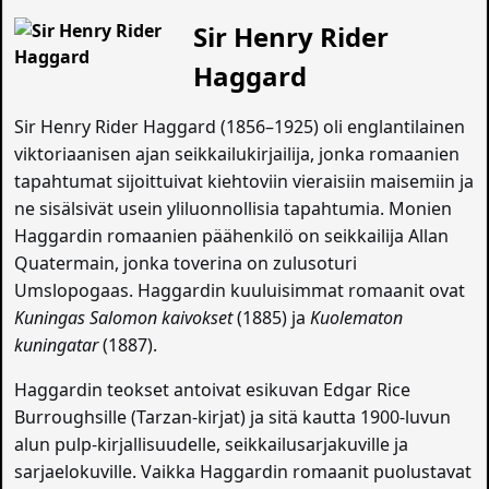
Sir Henry Rider
Haggard
Sir Henry Rider Haggard (1856–1925) oli englantilainen
viktoriaanisen ajan seikkailukirjailija, jonka romaanien
tapahtumat sijoittuivat kiehtoviin vieraisiin maisemiin ja
ne sisälsivät usein yliluonnollisia tapahtumia. Monien
Haggardin romaanien päähenkilö on seikkailija Allan
Quatermain, jonka toverina on zulusoturi
Umslopogaas. Haggardin kuuluisimmat romaanit ovat
Kuningas Salomon kaivokset
(1885) ja
Kuolematon
kuningatar
(1887).
Haggardin teokset antoivat esikuvan Edgar Rice
Burroughsille (Tarzan-kirjat) ja sitä kautta 1900-luvun
alun pulp-kirjallisuudelle, seikkailusarjakuville ja
sarjaelokuville. Vaikka Haggardin romaanit puolustavat