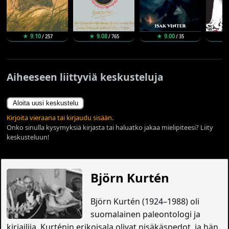
★ 9.10
★ 9.08
★ 9.00
★ 
/ 257
/ 765
/ 35
Aiheeseen liittyviä keskusteluja
Aloita uusi keskustelu
Kirjoita vieraana tai kirjaudu sisään.
Onko sinulla kysymyksiä kirjasta tai haluatko jakaa mielipiteesi? Liity
keskusteluun!
Björn Kurtén
Björn Kurtén (1924–1988) oli
suomalainen paleontologi ja
kirjailija. Kurténin erikoisala olivat nisäkäspedot, ja hän