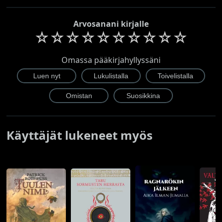
Arvosanani kirjalle
☆
☆
☆
☆
☆
☆
☆
☆
☆
☆
Omassa pääkirjahyllyssäni
Käyttäjät lukeneet myös