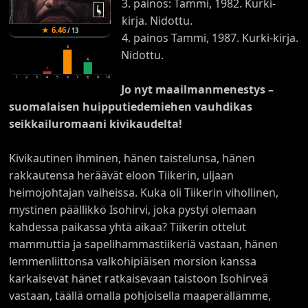
3. painos: Tammi, 1982. Kurki-
kirja. Nidottu.
★
6.46
/
13
4. painos Tammi, 1987. Kurki-kirja.
8
Nidottu.
4
1
1
2
3
4
5
6
7
8
9
10
Jo nyt maailmanmenestys –
suomalaisen huipputiedemiehen vauhdikas
seikkailuromaani kivikaudelta!
Kivikautinen ihminen, hänen taistelunsa, hänen
rakkautensa heräävät eloon Tiikerin, uljaan
heimojohtajan vaiheissa. Kuka oli Tiikerin vihollinen,
mystinen päällikkö Isohirvi, joka pystyi olemaan
kahdessa paikassa yhtä aikaa? Tiikerin ottelut
mammuttia ja sapelihammastiikeriä vastaan, hänen
lemmenliittonsa valkohipiäisen morsion kanssa
karkaisevat hänet ratkaisevaan taistoon Isohirveä
vastaan, täällä omalla pohjoisella maaperällämme,