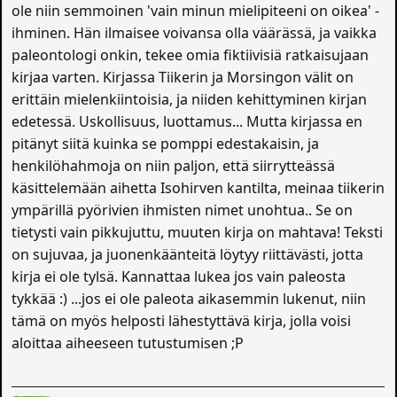
ole niin semmoinen 'vain minun mielipiteeni on oikea' -
ihminen. Hän ilmaisee voivansa olla väärässä, ja vaikka
paleontologi onkin, tekee omia fiktiivisiä ratkaisujaan
kirjaa varten. Kirjassa Tiikerin ja Morsingon välit on
erittäin mielenkiintoisia, ja niiden kehittyminen kirjan
edetessä. Uskollisuus, luottamus... Mutta kirjassa en
pitänyt siitä kuinka se pomppi edestakaisin, ja
henkilöhahmoja on niin paljon, että siirrytteässä
käsittelemään aihetta Isohirven kantilta, meinaa tiikerin
ympärillä pyörivien ihmisten nimet unohtua.. Se on
tietysti vain pikkujuttu, muuten kirja on mahtava! Teksti
on sujuvaa, ja juonenkäänteitä löytyy riittävästi, jotta
kirja ei ole tylsä. Kannattaa lukea jos vain paleosta
tykkää :) ...jos ei ole paleota aikasemmin lukenut, niin
tämä on myös helposti lähestyttävä kirja, jolla voisi
aloittaa aiheeseen tutustumisen ;P