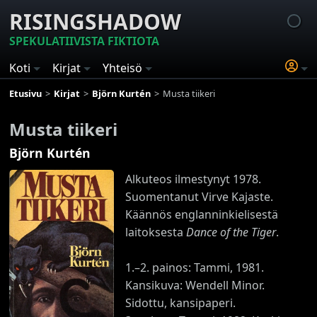
RISINGSHADOW
SPEKULATIIVISTA FIKTIOTA
Koti
Kirjat
Yhteisö
Etusivu
Kirjat
Björn Kurtén
Musta tiikeri
Musta tiikeri
Björn Kurtén
Alkuteos ilmestynyt 1978.
Suomentanut Virve Kajaste.
Käännös englanninkielisestä
laitoksesta
Dance of the Tiger
.
1.–2. painos: Tammi, 1981.
Kansikuva: Wendell Minor.
Sidottu, kansipaperi.