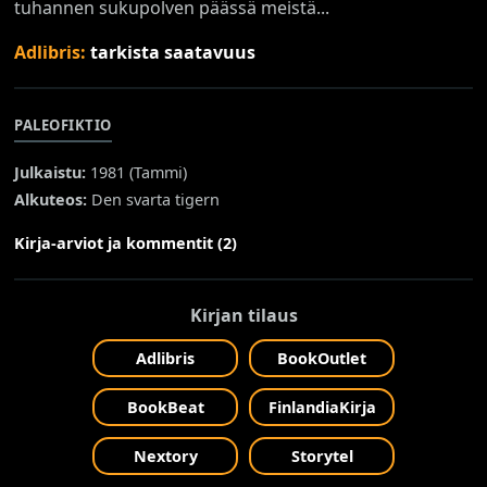
tuhannen sukupolven päässä meistä...
Adlibris:
tarkista saatavuus
PALEOFIKTIO
Julkaistu:
1981 (
Tammi
)
Alkuteos:
Den svarta tigern
Kirja-arviot ja kommentit (2)
Kirjan tilaus
Adlibris
BookOutlet
BookBeat
FinlandiaKirja
Nextory
Storytel