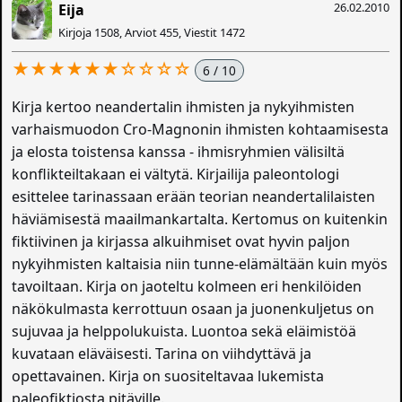
26.02.2010
Eija
Kirjoja 1508, Arviot 455, Viestit 1472
★★★★★★☆☆☆☆
6 / 10
Kirja kertoo neandertalin ihmisten ja nykyihmisten
varhaismuodon Cro-Magnonin ihmisten kohtaamisesta
ja elosta toistensa kanssa - ihmisryhmien välisiltä
konflikteiltakaan ei vältytä. Kirjailija paleontologi
esittelee tarinassaan erään teorian neandertalilaisten
häviämisestä maailmankartalta. Kertomus on kuitenkin
fiktiivinen ja kirjassa alkuihmiset ovat hyvin paljon
nykyihmisten kaltaisia niin tunne-elämältään kuin myös
tavoiltaan. Kirja on jaoteltu kolmeen eri henkilöiden
näkökulmasta kerrottuun osaan ja juonenkuljetus on
sujuvaa ja helppolukuista. Luontoa sekä eläimistöä
kuvataan eläväisesti. Tarina on viihdyttävä ja
opettavainen. Kirja on suositeltavaa lukemista
paleofiktiosta pitäville.