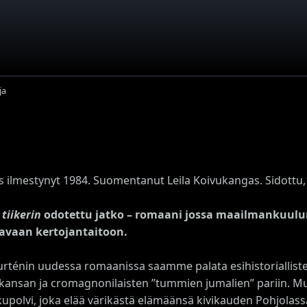
ja
s ilmestynyt 1984. Suomentanut Leila Koivukangas. Sidottu,
tiikerin
odotettu jatko – romaani jossa maailmankuulu
tavaan kertojantaitoon.
urténin uudessa romaanissa saamme palata esihistorialliste
kansan ja cromagnonilaisten ”tummien jumalien” pariin. Mus
kupolvi, joka elää värikästä elämäänsä kivikauden Pohjolas