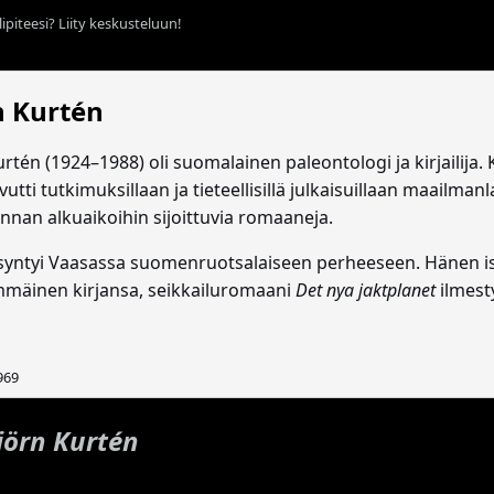
ipiteesi? Liity keskusteluun!
n Kurtén
rtén (1924–1988) oli suomalainen paleontologi ja kirjailija. 
utti tutkimuksillaan ja tieteellisillä julkaisuillaan maailman
nnan alkuaikoihin sijoittuvia romaaneja.
syntyi Vaasassa suomenruotsalaiseen perheeseen. Hänen isä
immäinen kirjansa, seikkailuromaani
Det nya jaktplanet
ilmesty
969
jörn Kurtén