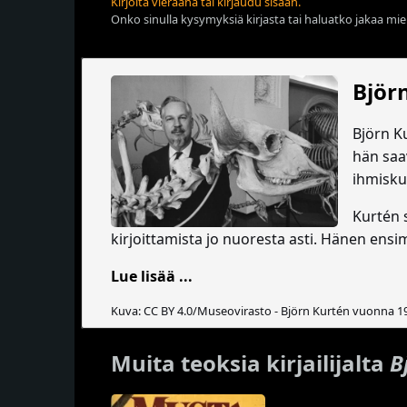
Kirjoita vieraana tai kirjaudu sisään.
Onko sinulla kysymyksiä kirjasta tai haluatko jakaa miel
Björ
Björn Ku
hän saav
ihmisku
Kurtén 
kirjoittamista jo nuoresta asti. Hänen ens
Lue lisää ...
Kuva: CC BY 4.0/Museovirasto - Björn Kurtén vuonna 1
Muita teoksia kirjailijalta
B