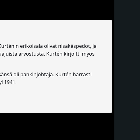
Kurténin erikoisala olivat nisäkäspedot, ja
laajuista arvostusta. Kurtén kirjoitti myös
nsä oli pankinjohtaja. Kurtén harrasti
i 1941.