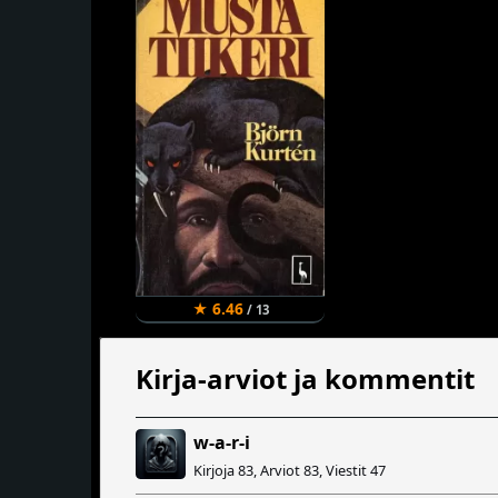
★ 6.46
/ 13
Kirja-arviot ja kommentit
w-a-r-i
Kirjoja 83, Arviot 83, Viestit 47