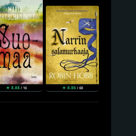
★ 8.88
★ 8.86
★ 8.84
/ 16
/ 68
/ 