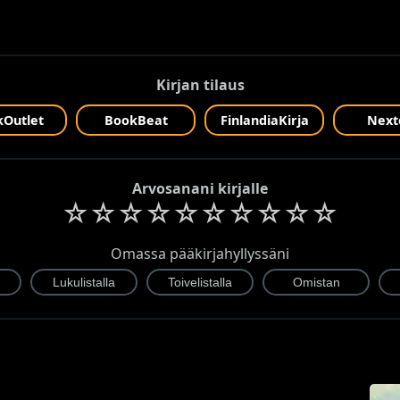
Kirjan tilaus
Outlet
BookBeat
FinlandiaKirja
Next
Arvosanani kirjalle
☆
☆
☆
☆
☆
☆
☆
☆
☆
☆
Omassa pääkirjahyllyssäni