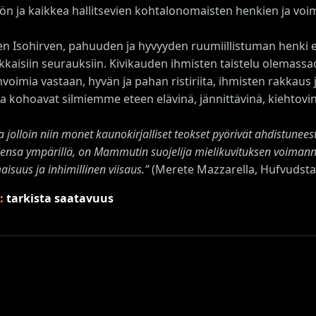
tön ja kaikkea hallitsevien kohtalonomaisten henkien ja voim
en Isohirven, pahuuden ja hyvyyden ruumiillistuman henki e
kkaisiin seurauksiin. Kivikauden ihmisten taistelu olemass
oimia vastaan, hyvän ja pahan ristiriita, ihmisten rakkaus 
a kohoavat silmiemme eteen elävinä, jännittävinä, kiehtovin
na jolloin niin monet kaunokirjalliset teokset pyörivät ahdistunee
jensa ympärillä, on Mammutin suojelija mielikuvituksen voimann
aisuus ja inhimillinen viisaus.”
(Merete Mazzarella, Hufvudsta
s:
tarkista saatavuus