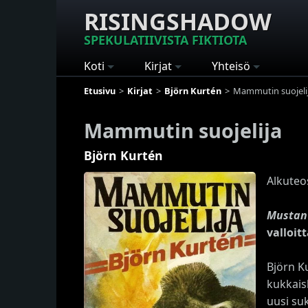
RISINGSHADOW
SPEKULATIIVISTA FIKTIOTA
Koti
Kirjat
Yhteisö
Etusivu
Kirjat
Björn Kurtén
Mammutin suojeli
Mammutin suojelija
Björn Kurtén
Alkuteo
Mustan 
valloit
Björn K
kukkais
uusi su