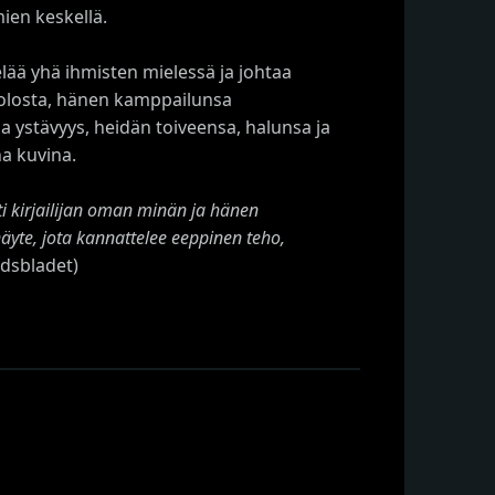
ien keskellä.
lää yhä ihmisten mielessä ja johtaa
aolosta, hänen kamppailunsa
ja ystävyys, heidän toiveensa, halunsa ja
a kuvina.
sti kirjailijan oman minän ja hänen
äyte, jota kannattelee eeppinen teho,
dsbladet)