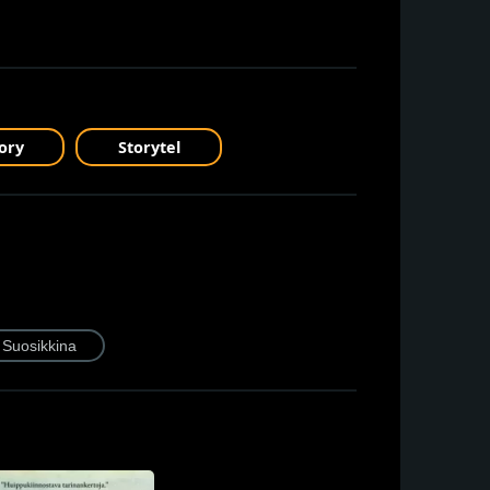
ory
Storytel