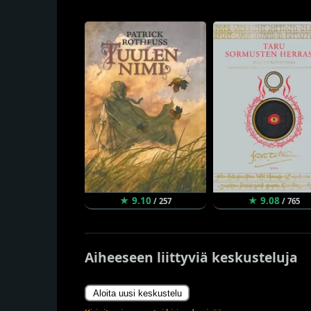
★ 9.10
★ 9.08
/ 257
/ 765
Aiheeseen liittyviä keskusteluja
Aloita uusi keskustelu