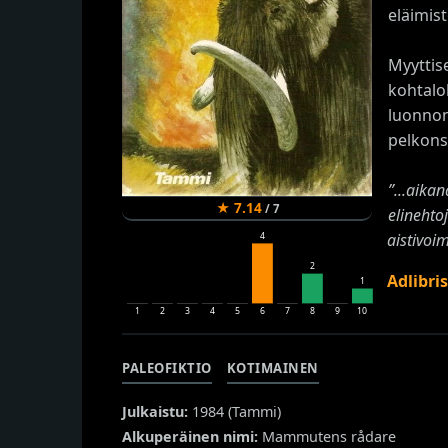
eläimis
Myyttis
kohtalo
luonnonv
pelkons
”...aika
★
7.14
/
7
elinehto
aistivoim
4
2
Adlibri
1
1
2
3
4
5
6
7
8
9
10
PALEOFIKTIO
KOTIMAINEN
Julkaistu:
1984 (
Tammi
)
Alkuperäinen nimi:
Mammutens rådare