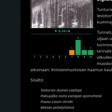
Tunturi
levottom
kummajai
★
8.34
/
6
Tunnetu
uljaan 
3
luonnos
1
1
1
tarinatk
vilkuil
1
2
3
4
5
6
7
8
9
10
muodois
aikoinaan: ihmisenmuotoisen haamun kauka
Sisältö:
Tunturien ikuinen vaeltaja
Paksujalka noita-vainajan ajomiehenä
Pounu-Lassin otrinki
Metsän pelästyttämä