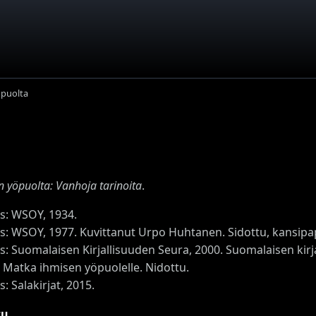
öpuolta
n yöpuolta: Vanhoja tarinoita
.
os: WSOY, 1934.
os: WSOY, 1977. Kuvittanut Urpo Huhtanen. Sidottu, kansipa
s: Suomalaisen Kirjallisuuden Seura, 2000. Suomalaisen kirja
: Matka ihmisen yöpuolelle. Nidottu.
s: Salakirjat, 2015.
tu