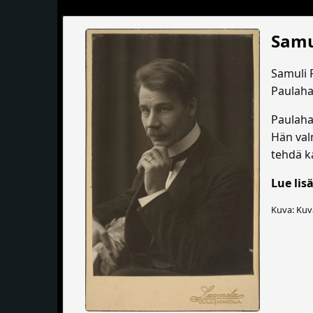
Samu
Samuli 
Paulaha
Paulaha
Hän val
tehdä k
Lue lisä
Kuva: Kuv