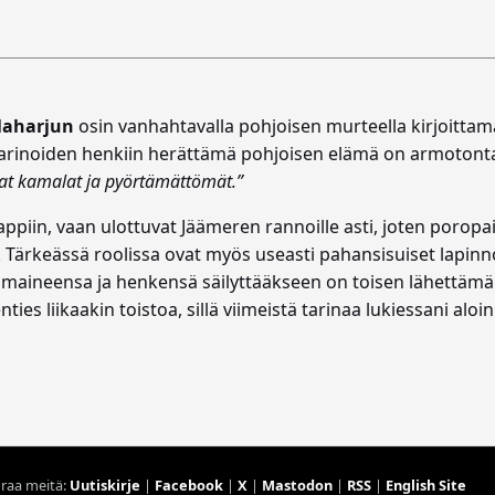
laharjun
osin vanhahtavalla pohjoisen murteella kirjoittama
Tarinoiden henkiin herättämä pohjoisen elämä on armotonta 
vat kamalat ja pyörtämättömät.”
ppiin, vaan ulottuvat Jäämeren rannoille asti, joten poropai
t. Tärkeässä roolissa ovat myös useasti pahansisuiset lapinno
maineensa ja henkensä säilyttääkseen on toisen lähettämä p
ties liikaakin toistoa, sillä viimeistä tarinaa lukiessani al
raa meitä:
Uutiskirje
|
Facebook
|
X
|
Mastodon
|
RSS
|
English Site