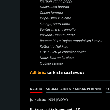
Kieruan vanha pappi
Haavruuva huutaa
Onnen lammas
Jorpa-Ollin kuolema
Suongil, suuri noita
Vantus meren rannalla
Rikkaan-Hannun aarre
Raunan Piera taajoo manalaisen kanssa
Kutturi ja Nakkula
Lussin Pieti ja kuninkaantytär
Niilas Saaran kiroissa
Outoja sanoja
Adlibris:
tarkista saatavuus
KAUHU
SUOMALAINEN KANSANPERINNE
K
Julkaistu:
1934 (
WSOY
)
Kirja-arviot ja kommentit (1)