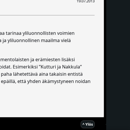
19.07.2013
a tarinaa yliluonnollisten voimien
ja yliluonnollinen maailma vielä
mentolaisten ja erämiesten lisäksi
idat. Esimerkiksi ”Kutturi ja Nakkula”
aha lähetettävä aina takaisin entistä
oin epäillä, että yhden äkämystyneen noidan
^ Ylös