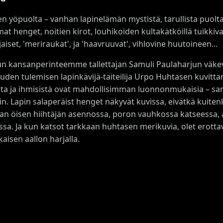
en yöpuolta – vanhan lapinelämän mystistä, tarullista puol
at henget, noitien kirot, louhikoiden kultakätköillä tuikkiv
set, 'meriraukat', ja 'haavruuvat', vihlovine huutoineen...
n kansanperinteemme tallettajan Samuli Paulaharjun väkevä
uuden tulemisen lapinkävijä-taiteilija Urpo Huhtasen kuvitta
ta ja ihmisistä ovat mahdollisimman luonnonmukaisia – sama
in. Lapin salaperäist henget näkyvät kuvissa, eivätkä kuite
evan öisen hiihtäjän asennossa, poron vauhkossa katseessa,
sa. Ja kun katsot tarkkaan huhtasen merikuvia, olet erotta
isen aallon harjalla.