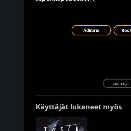
Adlibris
Book
Käyttäjät lukeneet myös