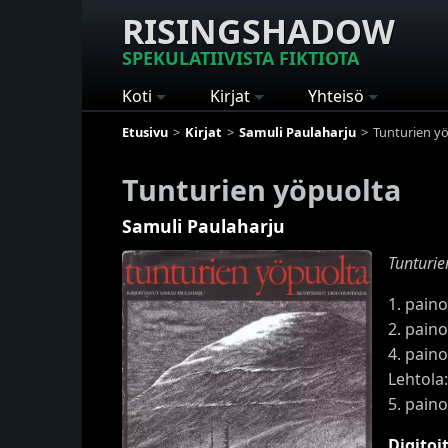
RISINGSHADOW
SPEKULATIIVISTA FIKTIOTA
Koti
Kirjat
Yhteisö
Etusivu
Kirjat
Samuli Paulaharju
Tunturien y
Tunturien yöpuolta
Samuli Paulaharju
Tunturie
1. pain
2. pain
4. paino
Lehtola
5. paino
Digitoi