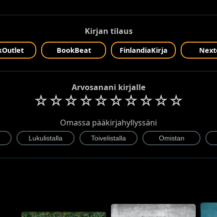
Kirjan tilaus
Outlet
BookBeat
FinlandiaKirja
Next
Arvosanani kirjalle
☆
☆
☆
☆
☆
☆
☆
☆
☆
☆
Omassa pääkirjahyllyssäni