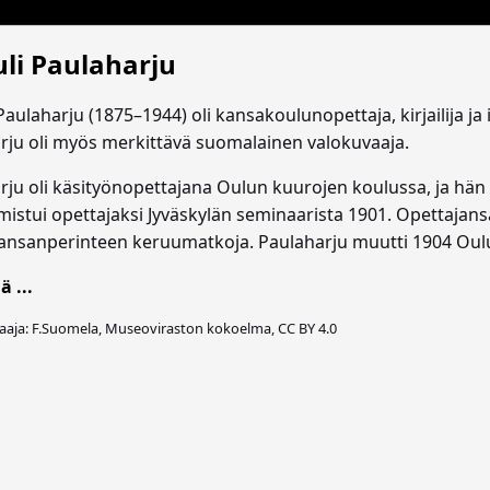
li Paulaharju
Paulaharju (1875–1944) oli kansakoulunopettaja, kirjailija j
rju oli myös merkittävä suomalainen valokuvaaja.
rju oli käsityönopettajana Oulun kuurojen koulussa, ja hä
mistui opettajaksi Jyväskylän seminaarista 1901. Opettajans
ansanperinteen keruumatkoja. Paulaharju muutti 1904 Oul
ä ...
aaja: F.Suomela, Museoviraston kokoelma, CC BY 4.0