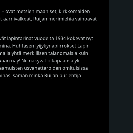
ta – ovat metsien maahiset, kirkkomaiden
at aarnivalkeat, Ruijan merimiehiä vainoavat
t lapintarinat vuodelta 1934 kokevat nyt
mina. Huhtasen lyijykynäpiirrokset Lapin
lla yhtä merkillisen taianomaisia kuin
nkaan näy! Ne näkyvät olkapäänsä yli
 aamuisten usvahattaroiden omituisissa
vinasi saman minkä Ruijan purjehtija