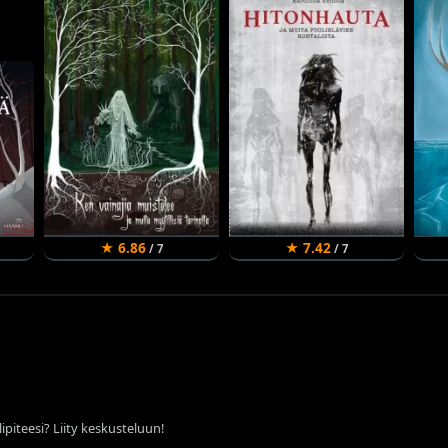
★ 6.86
★ 7.42
/ 7
/ 7
ipiteesi? Liity keskusteluun!