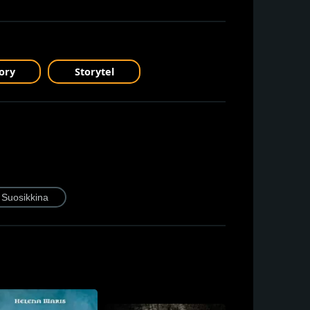
ory
Storytel