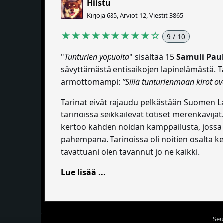
Hiistu
Kirjoja 685, Arviot 12, Viestit 3865
★★★★★★★★★☆
9 / 10
"
Tunturien yöpuolta
" sisältää 15
Samuli Pau
sävyttämästä entisaikojen lapinelämästä. 
armottomampi:
”Sillä tunturienmaan kirot o
Tarinat eivät rajaudu pelkästään Suomen La
tarinoissa seikkailevat totiset merenkävijä
kertoo kahden noidan kamppailusta, jossa 
pahempana. Tarinoissa oli noitien osalta ken
tavattuani olen tavannut jo ne kaikki.
Lue lisää ...
Seu