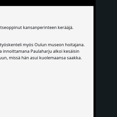
a itseoppinut kansanperinteen kerääjä.
n työskenteli myös Oulun museon hoitajana.
a innoittamana Paulaharju alkoi kesäisin
uun, missä hän asui kuolemaansa saakka.