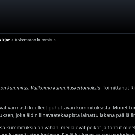
irjat
Kokematon kummitus
on kummitus: Valikoima kummituskertomuksia
. Toimittanut R
ovat varmasti kuulleet puhuttavan kummituksista. Monet tu
sen, joka äidin liinavaatekaapista lainattu lakana päällä 
a kummituksia on vähän, meillä ovat peikot ja tontut ollee
 on kummitusten kotimaa. Siellä kulkevat aaveet vanhoissa li