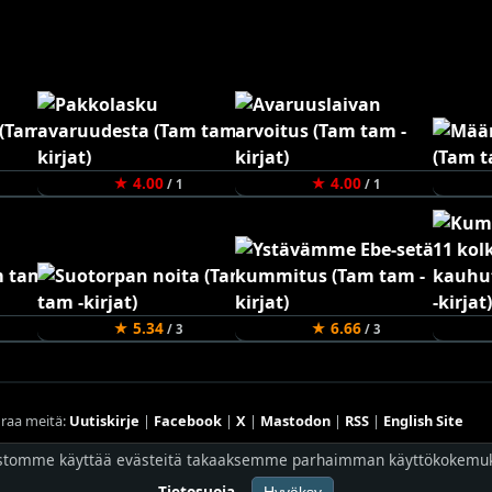
★ 4.00
★ 4.00
/ 1
/ 1
★ 5.34
★ 6.66
/ 3
/ 3
raa meitä:
Uutiskirje
|
Facebook
|
X
|
Mastodon
|
RSS
|
English Site
Hostingpalvelun tarjoaa
Planeetta Internet Oy
stomme käyttää evästeitä takaaksemme parhaimman käyttökokemu
© 1996 - 2026 Risingshadow. Kaikki oikeudet pidätetään.
Tietosuoja