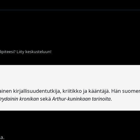
ipiteesi? Liity keskusteluun!
lainen kirjallisuudentutkija, kriitikko ja kääntäjä. Hän suom
rydainin kronikan
sekä
Arthur-kuninkaan tarinoita
.
aa.