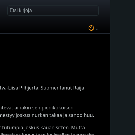
itva-Liisa Pilhjerta. Suomentanut Raija
ntevat ainakin sen pienikokoisen
ilmestyy joskus nurkan takaa ja sanoo huu.
t tutumpia joskus kauan sitten. Mutta
nnoissa kahleitaan kalistellen ja portaita