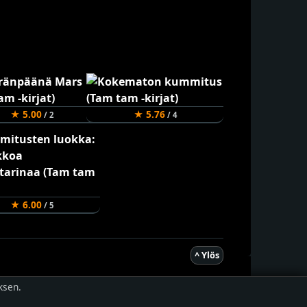
★ 5.00
★ 5.76
/ 2
/ 4
★ 6.00
/ 5
^ Ylös
ksen.