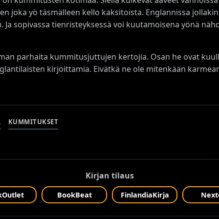
len joka yö täsmälleen kello kaksitoista. Englannissa jollak
u. Ja sopivassa tienristeyksessä voi kuutamoisena yönä nä
ilman parhaita kummitusjuttujen kertojia. Osan he ovat kuull
glantilaisten kirjoittamia. Eivätkä ne ole mitenkään karmean 
A
KUMMITUKSET
Kirjan tilaus
Outlet
BookBeat
FinlandiaKirja
Next