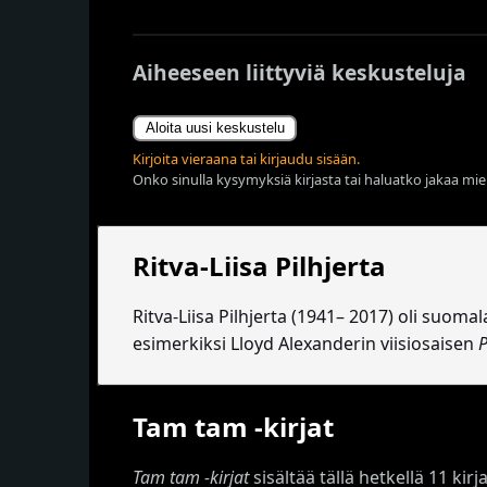
Aiheeseen liittyviä keskusteluja
Aloita uusi keskustelu
Kirjoita vieraana tai kirjaudu sisään.
Onko sinulla kysymyksiä kirjasta tai haluatko jakaa miel
Ritva-Liisa Pilhjerta
Ritva-Liisa Pilhjerta (1941– 2017) oli suoma
esimerkiksi Lloyd Alexanderin viisiosaisen
P
Tam tam -kirjat
Tam tam -kirjat
sisältää tällä hetkellä 11 kirj