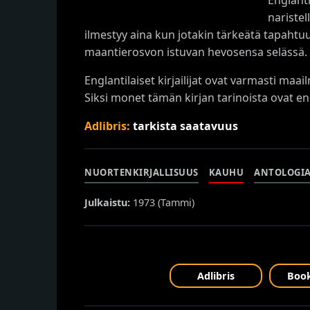
naristel
ilmestyy aina kun jotakin tärkeätä tapahtu
maantierosvon istuvan hevosensa selässä.
Englantilaiset kirjailijat ovat varmasti maa
Siksi monet tämän kirjan tarinoista ovat en
Adlibris:
tarkista saatavuus
NUORTENKIRJALLISUUS
KAUHU
ANTOLOGI
Julkaistu:
1973 (
Tammi
)
Adlibris
Book