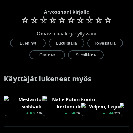
Arvosanani kirjalle
☆
☆
☆
☆
☆
☆
☆
☆
☆
☆
Omassa pääkirjahyllyssäni
Käyttäjät lukeneet myös
★ 8.56
★ 8.50
★ 8.44
/ 86
/ 32
/ 253