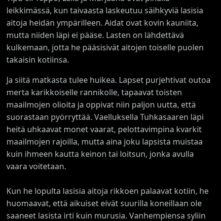
leikkimässä, kun taivaasta laskeutuu säihkyviä lasisia
aitoja heidän ympärilleen. Aidat ovat kovin kauniita,
mutta niiden läpi ei pääse. Lasten on lähdettävä
kulkemaan, jotta he pääsisivät aitojen toiselle puolen
takaisin kotiinsa.
Ja siitä matkasta tulee huikea. Lapset purjehtivat outoa
merta karikkoiselle rannikolle, tapaavat toisten
maailmojen olioita ja oppivat niin paljon uutta, että
suorastaan pyörryttää. Vaelluksella Tuhkasaaren läpi
heitä uhkaavat monet vaarat, pelottavimpina kvarkit
maailmojen rajoilla, mutta aina joku lapsista muistaa
kuin ihmeen kautta keinon tai loitsun, jonka avulla
vaara voitetaan.
Kun he lopulta lasisia aitoja rikkoen palaavat kotiin, he
huomaavat, että aikuiset eivät suurilla koneillaan ole
saaneet lasista irti kuin murusia. Vanhempiensa syliin