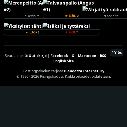
ei arvioita
★ 6.50
ei arvioita
/ 2
★ 5.66
★ 4.00
/ 3
/ 1
^ Ylös
Seuraa meitä:
Uutiskirje
|
Facebook
|
X
|
Mastodon
|
RSS
|
English Site
Hostingpalvelun tarjoaa
Planeetta Internet Oy
© 1996 - 2026 Risingshadow. Kaikki oikeudet pidätetään.