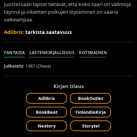
juostessaan lapset tietävät, että koko saari on valintoja
täynnä ja oikeitten polkujen löytäminen on vääriä
vaikeampaa.
Adlibris:
tarkista saatavuus
FANTASIA
LASTENKIRJALLISUUS
KOTIMAINEN
Julkaistu:
1987 (
Otava
)
Kirjan tilaus
Adlibris
BookOutlet
BookBeat
FinlandiaKirja
Nextory
Storytel