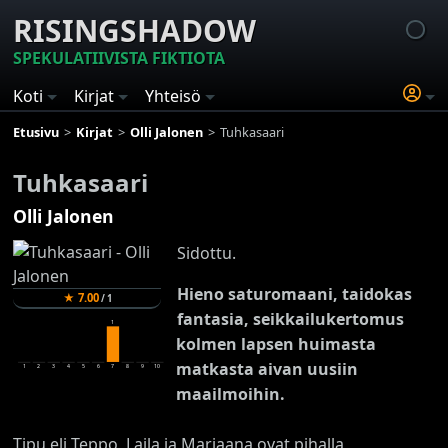
RISINGSHADOW
SPEKULATIIVISTA FIKTIOTA
Koti
Kirjat
Yhteisö
Etusivu
Kirjat
Olli Jalonen
Tuhkasaari
Tuhkasaari
Olli Jalonen
Sidottu.
Hieno saturomaani, taidokas
★
7.00
/
1
fantasia, seikkailukertomus
1
kolmen lapsen huimasta
matkasta aivan uusiin
1
2
3
4
5
6
7
8
9
10
maailmoihin.
Tipu eli Teppo, Laila ja Marjaana ovat pihalla