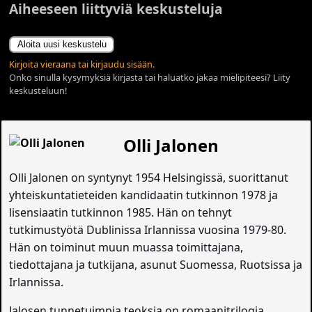
Aiheeseen liittyviä keskusteluja
Aloita uusi keskustelu
Kirjoita vieraana tai kirjaudu sisään.
Onko sinulla kysymyksiä kirjasta tai haluatko jakaa mielipiteesi? Liity
keskusteluun!
Olli Jalonen
Olli Jalonen on syntynyt 1954 Helsingissä, suorittanut
yhteiskuntatieteiden kandidaatin tutkinnon 1978 ja
lisensiaatin tutkinnon 1985. Hän on tehnyt
tutkimustyötä Dublinissa Irlannissa vuosina 1979-80.
Hän on toiminut muun muassa toimittajana,
tiedottajana ja tutkijana, asunut Suomessa, Ruotsissa ja
Irlannissa.
Jalosen tunnetuimpia teoksia on romaanitrilogia