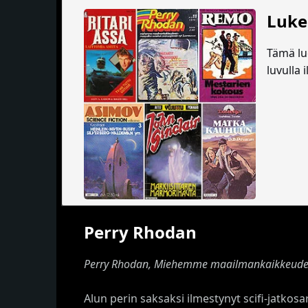
Luke
Tämä lue
luvulla 
Perry Rhodan
Perry Rhodan, Miehemme maailmankaikkeude
Alun perin saksaksi ilmestynyt scifi-jatkosar