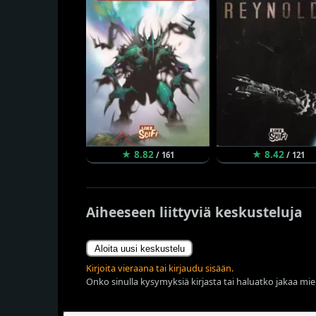
★ 8.82
★ 8.42
/ 161
/ 121
Aiheeseen liittyviä keskusteluja
Aloita uusi keskustelu
Kirjoita vieraana tai kirjaudu sisään.
Onko sinulla kysymyksiä kirjasta tai haluatko jakaa miel