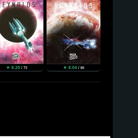
★ 8.20
★ 8.04
★ 8.00
/ 73
/ 66
/ 