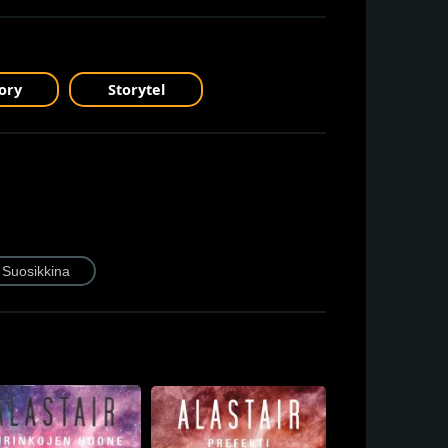
ory
Storytel