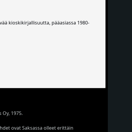
yvää kioskikirjallisuutta, pääasiassa 1980-
 Oy, 1975.
ehdet ovat Saksassa olleet erittäin