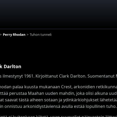
Perry Rhodan
Tuhon tunneli
k Darlton
 ilmestynyt 1961. Kirjoittanut Clark Darlton. Suomentanut M-
hodan palaa kuusta mukanaan Crest, arkonidien retkikunnan 
ttää perustaa Maahan uuden mahdin, joka olisi alkuna uud
lat saavat tästä aiheen sotaan ja ydinkärkiohjukset lähetet
n onnistuu arkonidiystäviensä avulla estää lopullinen tuho.
ntä ei kuitenkaan kiitetä, vaan suurvallat päinvastoin liitty