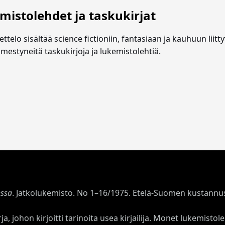
mistolehdet ja taskukirjat
ttelo sisältää science fictioniin, fantasiaan ja kauhuun liitt
ilmestyneitä taskukirjoja ja lukemistolehtiä.
ssa
. Jatkolukemisto. No 1–16/1975. Etelä-Suomen kustannus
ja, johon kirjoitti tarinoita usea kirjailija. Monet lukemistol