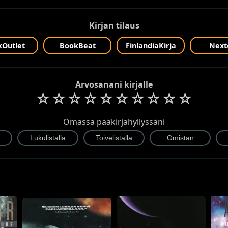
Kirjan tilaus
Outlet
BookBeat
FinlandiaKirja
Next
Arvosanani kirjalle
☆
☆
☆
☆
☆
☆
☆
☆
☆
☆
Omassa pääkirjahyllyssäni