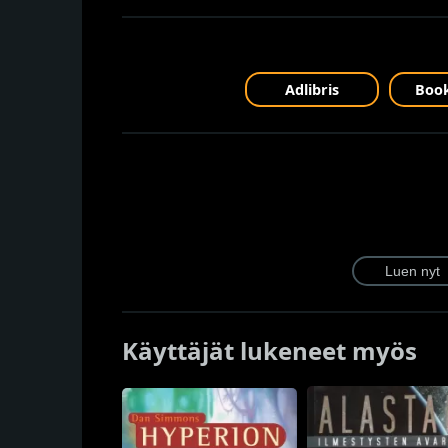
Adlibris
Book
Käyttäjät lukeneet myös