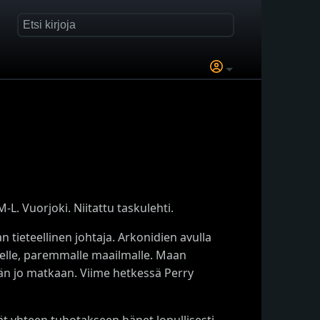
L. Vuorjoki. Niitattu taskulehti.
tieteellinen johtaja. Arkonidien avulla
elle, paremmalle maailmalle. Maan
ään jo matkaan. Viime hetkessä Perry
vät yhteen tuhotakseen hänet lopullisesti.