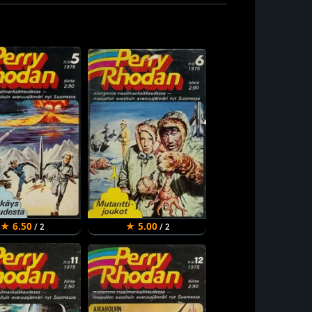
★ 6.50
★ 5.00
/ 2
/ 2