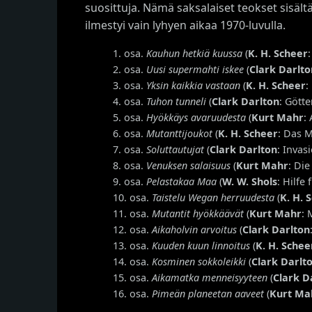
suosittuja. Nämä saksalaiset teokset sisält
ilmestyi vain lyhyen aikaa 1970-luvulla.
1. osa.
Kauhun hetkiä kuussa
(
K. H. Scheer
2. osa.
Uusi supermahti iskee
(
Clark Darlto
3. osa.
Yksin kaikkia vastaan
(
K. H. Scheer
:
4. osa.
Tuhon tunneli
(
Clark Darlton
: Gött
5. osa.
Hyökkäys avaruudesta
(
Kurt Mahr
:
6. osa.
Mutanttijoukot
(
K. H. Scheer
: Das 
7. osa.
Soluttautujat
(
Clark Darlton
: Invas
8. osa.
Venuksen salaisuus
(
Kurt Mahr
: Die
9. osa.
Pelastakaa Maa
(
W. W. Shols
: Hilfe 
10. osa.
Taistelu Wegan herruudesta
(
K. H. 
11. osa.
Mutantit hyökkäävät
(
Kurt Mahr
: 
12. osa.
Aikaholvin arvoitus
(
Clark Darlton
13. osa.
Kuuden kuun linnoitus
(
K. H. Schee
14. osa.
Kosminen sokkoleikki
(
Clark Darlt
15. osa.
Aikamatka menneisyyteen
(
Clark D
16. osa.
Pimeän planeetan aaveet
(
Kurt Ma