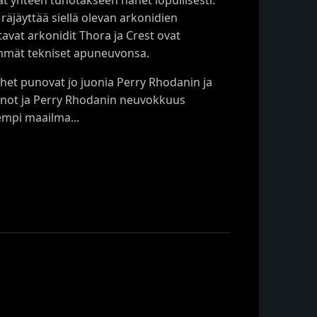
äjäyttää siellä olevan arkonidien
htavat arkonidit Thora ja Crest ovat
mmät tekniset apuneuvonsa.
iehet punovat jo juonia Perry Rhodanin ja
einot ja Perry Rhodanin neuvokkuus
empi maailma...