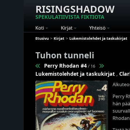
RISINGSHADOW
SPEKULATIIVISTA FIKTIOTA
Koti
Kirjat
Yhteisö
Etusivu
Kirjat
Lukemistolehdet ja taskukirjat
Tuhon tunneli
Perry Rhodan #4
/ 16
Lukemistolehdet ja taskukirjat
,
Clar
Alkuteos
Perry R
hän pää
suurval
Rhodani
Tästä hä