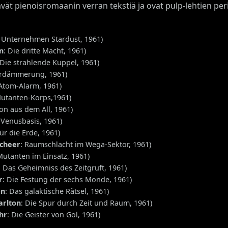
ävät pienoisromaanin verran tekstiä ja ovat pulp-lehtien per
: Unternehmen Stardust, 1961)
n
: Die dritte Macht, 1961)
 Die strahlende Kuppel, 1961)
erdämmerung, 1961)
 Atom-Alarm, 1961)
Mutanten-Korps,1961)
ion aus dem All, 1961)
 Venusbasis, 1961)
für die Erde, 1961)
Scheer
: Raumschlacht im Wega-Sektor, 1961)
Mutanten im Einsatz, 1961)
: Das Geheimniss des Zeitgruft, 1961)
r
: Die Festung der sechs Monde, 1961)
on
: Das galaktische Rätsel, 1961)
arlton
: Die Spur durch Zeit und Raum, 1961)
hr
: Die Geister von Gol, 1961)