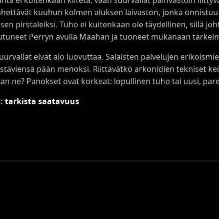
hettävät kuuhun kolmen aluksen laivaston, jonka onnistuu r
ksen pirstaleiksi. Tuho ei kuitenkaan ole täydellinen, sillä jo
utuneet Perryn avulla Maahan ja tuoneet mukanaan tärkei
urvallat eivät aio luovuttaa. Salaisten palvelujen erikoism
stäviensä pään menoksi. Riittävätkö arkonidien tekniset k
an ne? Panokset ovat korkeat: lopullinen tuho tai uusi, par
s:
tarkista saatavuus