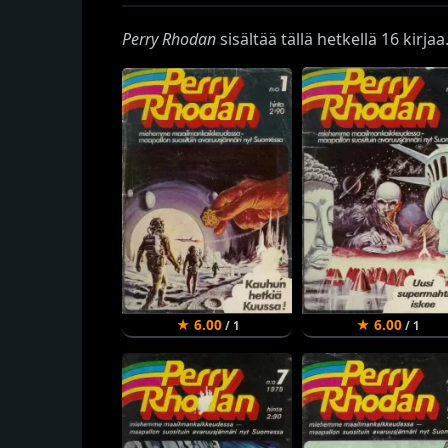
Perry Rhodan
sisältää tällä hetkellä 16 kirjaa
★ 6.00
★ 6.00
/ 1
/ 1