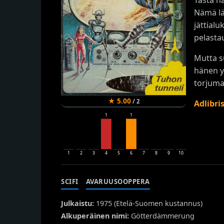
Nämä lä
jättialu
pelasta
Mutta su
hänen y
torjuma
★
5.00
/
2
Adlibri
1
1
1
2
3
4
5
6
7
8
9
10
SCIFI
AVARUUSOOPPERA
Julkaistu:
1975 (
Etelä-Suomen kustannus
)
Alkuperäinen nimi:
Götterdämmerung