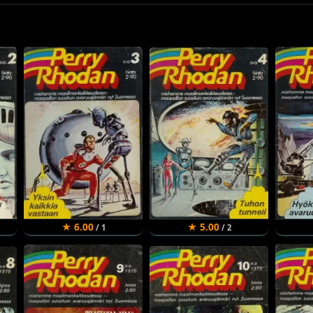
.
★ 6.00
★ 5.00
/ 1
/ 2