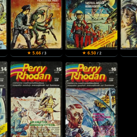
★ 5.66
★ 6.50
/ 3
/ 2