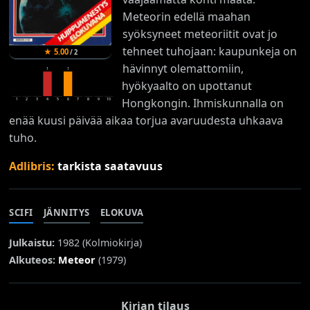
Meteorin edellä maahan
syöksyneet meteoriitit ovat jo
tehneet tuhojaan: kaupunkeja on
★
5.00
/
2
hävinnyt olemattomiin,
1
1
hyökyaalto on upottanut
Hongkongin. Ihmiskunnalla on
1
2
3
4
5
6
7
8
9
10
enää kuusi päivää aikaa torjua avaruudesta uhkaava
tuho.
Adlibris:
tarkista saatavuus
SCIFI
JÄNNITYS
ELOKUVA
Julkaistu:
1982 (
Kolmiokirja
)
Alkuteos:
Meteor
(1979)
Kirjan tilaus