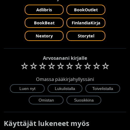
Adlibris
BookOutlet
BookBeat
FinlandiaKirja
Nextory
Storytel
Arvosanani kirjalle
☆
☆
☆
☆
☆
☆
☆
☆
☆
☆
Omassa pääkirjahyllyssäni
Käyttäjät lukeneet myös