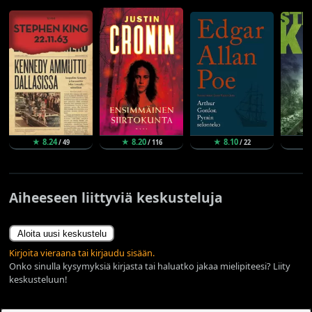
★ 8.24
★ 8.20
★ 8.10
★
/ 49
/ 116
/ 22
Aiheeseen liittyviä keskusteluja
Aloita uusi keskustelu
Kirjoita vieraana tai kirjaudu sisään.
Onko sinulla kysymyksiä kirjasta tai haluatko jakaa mielipiteesi? Liity
keskusteluun!