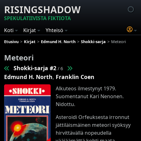
RISINGSHADOW
SPEKULATIIVISTA FIKTIOTA
Koti
Kirjat
Yhteisö
Etusivu
Kirjat
Edmund H. North
Shokki-sarja
Meteori
Meteori
Shokki-sarja #2
/ 6
Edmund H. North
,
Franklin Coen
Alkuteos ilmestynyt 1979.
Suomentanut Kari Nenonen.
Nidottu.
Asteroidi Orfeuksesta irronnut
jättiläismäinen meteori syöksyy
hirvittävällä nopeudella
vääjäämättä kohti maata.