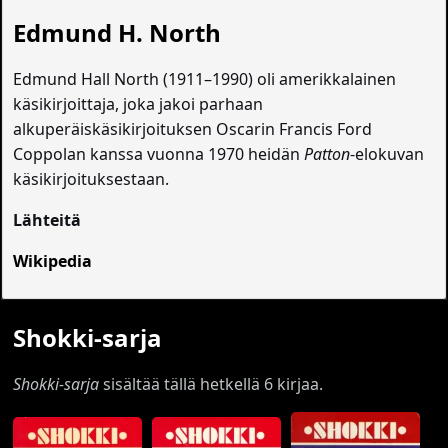
Edmund H. North
Edmund Hall North (1911–1990) oli amerikkalainen
käsikirjoittaja, joka jakoi parhaan
alkuperäiskäsikirjoituksen Oscarin Francis Ford
Coppolan kanssa vuonna 1970 heidän
Patton
-elokuvan
käsikirjoituksestaan.
Lähteitä
Wikipedia
Shokki-sarja
Shokki-sarja
sisältää tällä hetkellä 6 kirjaa.