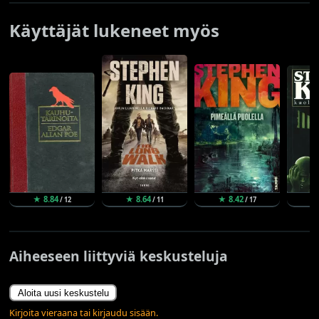
Käyttäjät lukeneet myös
★ 8.84
★ 8.64
★ 8.42
★
/ 12
/ 11
/ 17
Aiheeseen liittyviä keskusteluja
Aloita uusi keskustelu
Kirjoita vieraana tai kirjaudu sisään.