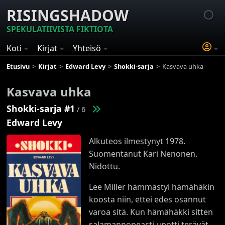
RISINGSHADOW
SPEKULATIIVISTA FIKTIOTA
Koti
Kirjat
Yhteisö
Etusivu
Kirjat
Edward Levy
Shokki-sarja
Kasvava uhka
Kasvava uhka
Shokki-sarja #1
/ 6
Edward Levy
Alkuteos ilmestynyt 1978.
Suomentanut Kari Nenonen.
Nidottu.
Lee Miller hämmästyi hämähäkin
koosta niin, ettei edes osannut
varoa sitä. Kun hämähäkki sitten
salamannopeasti upotti terävät