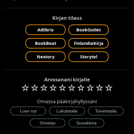
Kirjan tilaus
Adlibris
BookOutlet
BookBeat
FinlandiaKirja
Nextory
Storytel
Arvosanani kirjalle
☆
☆
☆
☆
☆
☆
☆
☆
☆
☆
Omassa pääkirjahyllyssäni