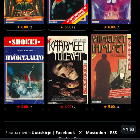
★ 6.00
★ 5.00
★ 6.00
/ 2
/ 2
/ 7
★ 4.00
★ 4.00
★ 5.00
/ 2
/ 2
/ 4
^ Ylös
Seuraa meitä:
Uutiskirje
|
Facebook
|
X
|
Mastodon
|
RSS
|
English Site