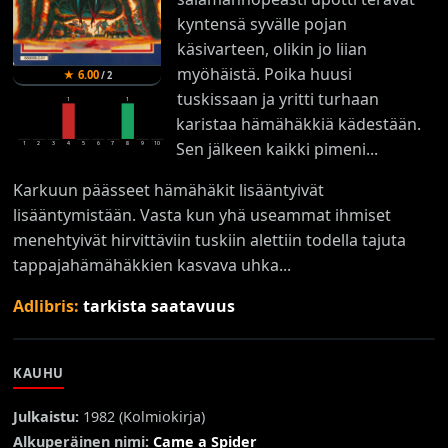
kyntensä syvälle pojan
käsivarteen, olikin jo liian
myöhäistä. Poika huusi
★
6.00
/
2
tuskissaan ja yritti turhaan
1
1
karistaa hämähäkkiä kädestään.
Sen jälkeen kaikki pimeni...
1
2
3
4
5
6
7
8
9
10
Karkuun päässeet hämähäkit lisääntyivät
lisääntymistään. Vasta kun yhä useammat ihmiset
menehtyivät hirvittäviin tuskiin alettiin todella tajuta
tappajahämähäkkien kasvava uhka...
Adlibris:
tarkista saatavuus
KAUHU
Julkaistu:
1982 (
Kolmiokirja
)
Alkuperäinen nimi:
Came a Spider