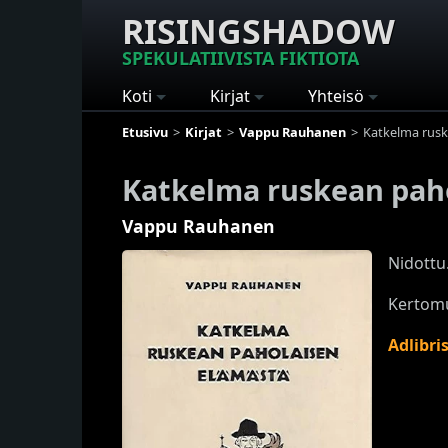
RISINGSHADOW
SPEKULATIIVISTA FIKTIOTA
Koti
Kirjat
Yhteisö
Etusivu
Kirjat
Vappu Rauhanen
Katkelma rusk
Katkelma ruskean pah
Vappu Rauhanen
Nidottu
Kertomu
Adlibri