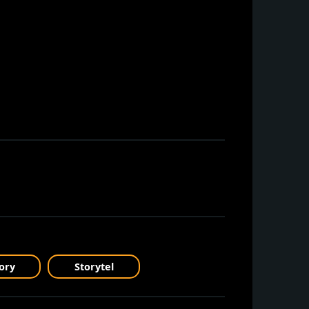
ory
Storytel