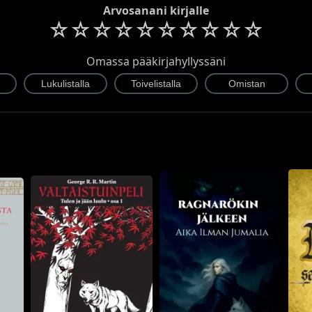
Arvosanani kirjalle
☆
☆
☆
☆
☆
☆
☆
☆
☆
☆
Omassa pääkirjahyllyssäni