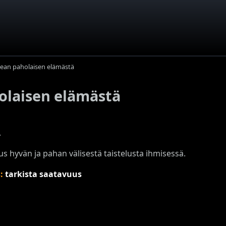
ean paholaisen elämästä
olaisen elämästä
.
s hyvän ja pahan välisestä taistelusta ihmisessä.
s:
tarkista saatavuus