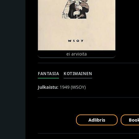
ei arvioita
FANTASIA
KOTIMAINEN
Julkaistu:
1949 (
WSOY
)
Adlibris
Book