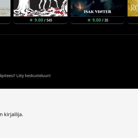
★ 9.00
★ 9.00
/ 545
/ 35
ipiteesi? Liity keskusteluun!
kirjailija.