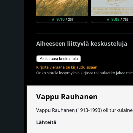
★ 9.10
★ 9.08
/ 257
/ 765
Aiheeseen liittyviä keskusteluja
Aloita uusi keskustelu
Kirjoita vieraana tai kirjaudu sisään.
Onko sinulla kysymyksiä kirjasta tai haluatko jakaa miel
Vappu Rauhanen
Vappu Rauhanen (1913-1993) oli turkulainen 
Lähteitä