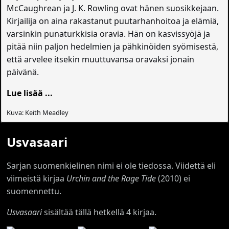
McCaughrean ja J. K. Rowling ovat hänen suosikkejaan.
Kirjailija on aina rakastanut puutarhanhoitoa ja elämiä,
varsinkin punaturkkisia oravia. Hän on kasvissyöjä ja
pitää niin paljon hedelmien ja pähkinöiden syömisestä,
että arvelee itsekin muuttuvansa oravaksi jonain
päivänä.
Lue lisää ...
Kuva: Keith Meadley
Usvasaari
Sarjan suomenkielinen nimi ei ole tiedossa. Viidettä eli
viimeistä kirjaa
Urchin and the Rage Tide
(2010) ei
suomennettu.
Usvasaari
sisältää tällä hetkellä 4 kirjaa.