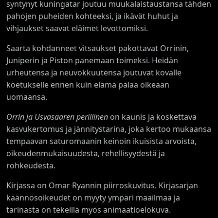
syntynyt kuningatar joutuu muukalaistaustansa tähden
pahojen puheiden kohteeksi, ja ikävät huhut ja
vihjaukset saavat eläimet levottomiksi.
Saarta kohdanneet vitsaukset pakottavat Orrinin,
Juniperin ja Piston panemaan toimeksi. Heidän
urheutensa ja neuvokkuutensa joutuvat kovalle
koetukselle ennen kuin elämä palaa oikeaan
uomaansa.
Orrin ja Usvasaaren perillinen
on kaunis ja koskettava
kasvukertomus ja jännitystarina, joka kertoo mukaansa
tempaavan saturomaanin keinoin ikuisista arvoista,
oikeudenmukaisuudesta, rehellisyydestä ja
rohkeudesta.
Kirjassa on Omar Ryannin piirroskuvitus. Kirjasarjan
käännösoikeudet on myyty ympäri maailmaa ja
tarinasta on tekeillä myös animaatioelokuva.