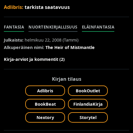
Adlibris:
tarkista saatavuus
FANTASIA
NUORTENKIRJALLISUUS
ELÄINFANTASIA
Julkaistu:
helmikuu 22, 2008 (
Tammi
)
Alkuperäinen nimi:
The Heir of Mistmantle
Kirja-arviot ja kommentit (2)
Kirjan tilaus
Adlibris
BookOutlet
BookBeat
FinlandiaKirja
Nextory
Storytel