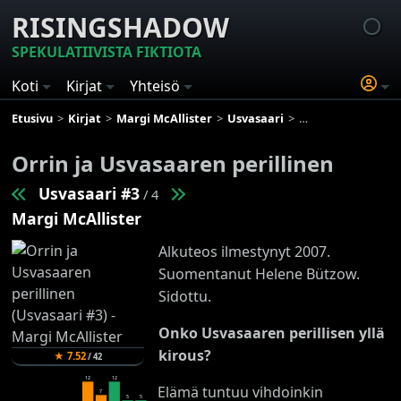
RISINGSHADOW
SPEKULATIIVISTA FIKTIOTA
Koti
Kirjat
Yhteisö
Etusivu
Kirjat
Margi McAllister
Usvasaari
Orrin ja Usvasaaren
Orrin ja Usvasaaren perillinen
Usvasaari #3
/ 4
Margi McAllister
Alkuteos ilmestynyt 2007.
Suomentanut Helene Bützow.
Sidottu.
Onko Usvasaaren perillisen yllä
kirous?
★
7.52
/
42
12
12
Elämä tuntuu vihdoinkin
7
5
5