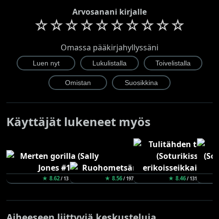
Arvosanani kirjalle
☆
☆
☆
☆
☆
☆
☆
☆
☆
☆
Omassa pääkirjahyllyssäni
Käyttäjät lukeneet myös
★ 8.62
★ 8.56
★ 8.46
/ 13
/ 197
/ 131
Aiheeseen liittyviä keskusteluja