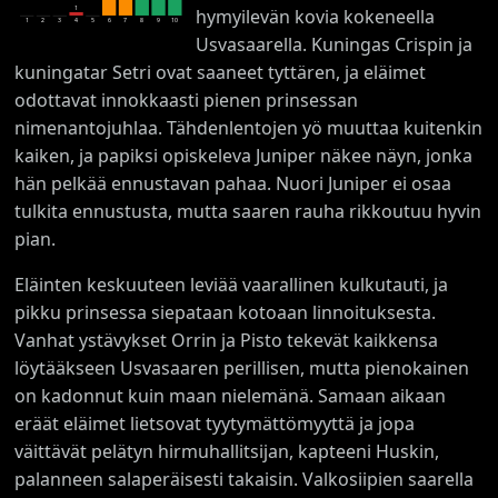
1
hymyilevän kovia kokeneella
1
2
3
4
5
6
7
8
9
10
Usvasaarella. Kuningas Crispin ja
kuningatar Setri ovat saaneet tyttären, ja eläimet
odottavat innokkaasti pienen prinsessan
nimenantojuhlaa. Tähdenlentojen yö muuttaa kuitenkin
kaiken, ja papiksi opiskeleva Juniper näkee näyn, jonka
hän pelkää ennustavan pahaa. Nuori Juniper ei osaa
tulkita ennustusta, mutta saaren rauha rikkoutuu hyvin
pian.
Eläinten keskuuteen leviää vaarallinen kulkutauti, ja
pikku prinsessa siepataan kotoaan linnoituksesta.
Vanhat ystävykset Orrin ja Pisto tekevät kaikkensa
löytääkseen Usvasaaren perillisen, mutta pienokainen
on kadonnut kuin maan nielemänä. Samaan aikaan
eräät eläimet lietsovat tyytymättömyyttä ja jopa
väittävät pelätyn hirmuhallitsijan, kapteeni Huskin,
palanneen salaperäisesti takaisin. Valkosiipien saarella