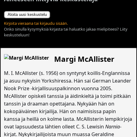
Aloita uusi keskustelu
Kirjoita vieraana tai kirjaudu sisään.
Onko sinulla kysymyksiä kirjasta tai haluatko jakaa mielipiteesi? Liity
keskusteluun!
Margi McAllister
M. I. McAllister (s. 1956) on syntynyt koillis-Englannissa
ja asuu nykyisin Yorkshiressa. Hän sai German Leander
Nook Prize -kirjallisuuspalkinnon vuonna 2005.
McAllister opiskeli tanssia ja äidinkieltä ja toimi pitkään
tanssin ja draaman opettajana. Nykyään hän on
kokopäiväinen kirjailija. Hän on naimisissa papin
kanssa ja heillä on kolme lasta. McAllisterin lempikirjoja
ovat lapsuudesta lähtien olleet C. S. Lewisin
Narnia
-
kirjat. Nykykirjailijoista muun muassa Geraldine