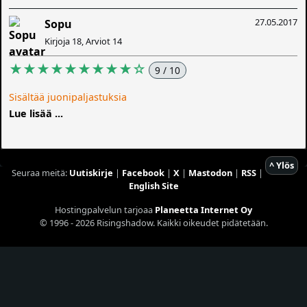
27.05.2017
Sopu
Kirjoja 18, Arviot 14
★★★★★★★★★☆
9 / 10
Sisältää juonipaljastuksia
Lue lisää ...
^ Ylös
Seuraa meitä:
Uutiskirje
|
Facebook
|
X
|
Mastodon
|
RSS
|
English Site
Hostingpalvelun tarjoaa
Planeetta Internet Oy
© 1996 - 2026 Risingshadow. Kaikki oikeudet pidätetään.