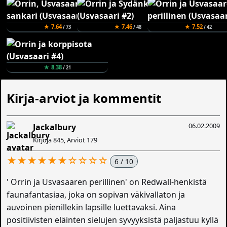
★ 7.64
★ 7.46
★ 7.52
/ 73
/ 48
/ 42
★ 8.38
/ 21
Kirja-arviot ja kommentit
06.02.2009
Jackalbury
Kirjoja 845, Arviot 179
★★★★★★☆☆☆☆
6 / 10
' Orrin ja Usvasaaren perillinen' on Redwall-henkistä
faunafantasiaa, joka on sopivan väkivallaton ja
auvoinen pienillekin lapsille luettavaksi. Aina
positiivisten eläinten sielujen syvyyksistä paljastuu kyllä