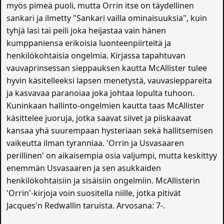
myös pimeä puoli, mutta Orrin itse on täydellinen
sankari ja ilmetty "Sankari vailla ominaisuuksia", kuin
tyhjä lasi tai peili joka heijastaa vain hänen
kumppaniensa erikoisia luonteenpiirteitä ja
henkilökohtaisia ongelmia. Kirjassa tapahtuvan
vauvaprinsessan sieppauksen kautta McAllister tulee
hyvin käsitelleeksi lapsen menetystä, vauvasieppareita
ja kasvavaa paranoiaa joka johtaa lopulta tuhoon.
Kuninkaan hallinto-ongelmien kautta taas McAllister
käsittelee juoruja, jotka saavat siivet ja piiskaavat
kansaa yhä suurempaan hysteriaan sekä hallitsemisen
vaikeutta ilman tyranniaa. 'Orrin ja Usvasaaren
perillinen' on aikaisempia osia valjumpi, mutta keskittyy
enemmän Usvasaaren ja sen asukkaiden
henkilökohtaisiin ja sisäisiin ongelmiin. McAllisterin
'Orrin'-kirjoja voin suositella niille, jotka pitivät
Jacques'n Redwallin taruista. Arvosana: 7-.