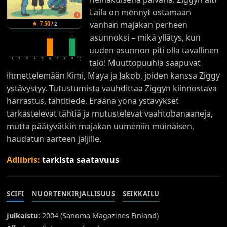
Laila on mennyt ostamaan
vanhan majakan perheen
★
7.50
/
2
asunnoksi – mikä yllätys, kun
1
1
uuden asunnon piti olla tavallinen
1
2
3
4
5
6
7
8
9
10
talo! Muuttopuuhia saapuvat
ihmettelemään Kimi, Maya ja Jakob, joiden kanssa Ziggy
ystävystyy. Tutustumista vauhdittaa Ziggyn kiinnostava
harrastus, tähtitiede. Eräänä yönä ystävykset
tarkastelevat tähtiä ja mutustelevat vaahtobanaaneja,
mutta päätyvätkin majakan uumeniin muinaisen,
haudatun aarteen jäljille.
Adlibris:
tarkista saatavuus
SCIFI
NUORTENKIRJALLISUUS
SEIKKAILU
Julkaistu:
2004 (
Sanoma Magazines Finland
)