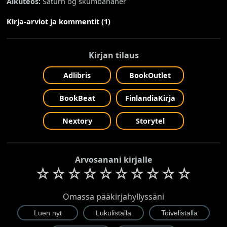
Alkuteos:
Saturn og skumbananer
Kirja-arviot ja kommentit (1)
Kirjan tilaus
Adlibris
BookOutlet
BookBeat
FinlandiaKirja
Nextory
Storytel
Arvosanani kirjalle
☆
☆
☆
☆
☆
☆
☆
☆
☆
☆
Omassa pääkirjahyllyssäni