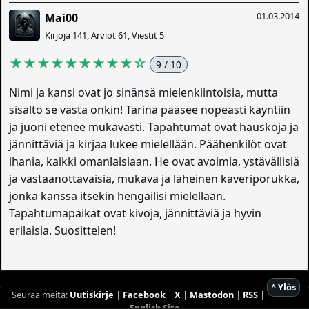
01.03.2014
Mai00
Kirjoja 141, Arviot 61, Viestit 5
★★★★★★★★★☆
9 / 10
Nimi ja kansi ovat jo sinänsä mielenkiintoisia, mutta
sisältö se vasta onkin! Tarina pääsee nopeasti käyntiin
ja juoni etenee mukavasti. Tapahtumat ovat hauskoja ja
jännittäviä ja kirjaa lukee mielellään. Päähenkilöt ovat
ihania, kaikki omanlaisiaan. He ovat avoimia, ystävällisiä
ja vastaanottavaisia, mukava ja läheinen kaveriporukka,
jonka kanssa itsekin hengailisi mielellään.
Tapahtumapaikat ovat kivoja, jännittäviä ja hyvin
erilaisia. Suosittelen!
^ Ylös
Seuraa meitä:
Uutiskirje
|
Facebook
|
X
|
Mastodon
|
RSS
|
English Site