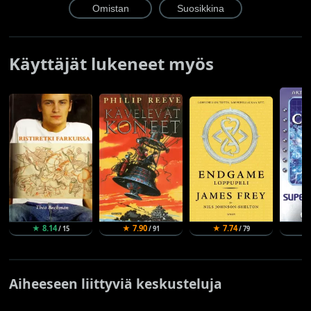
Käyttäjät lukeneet myös
★ 8.14
★ 7.90
★ 7.74
★ 
/ 15
/ 91
/ 79
Aiheeseen liittyviä keskusteluja