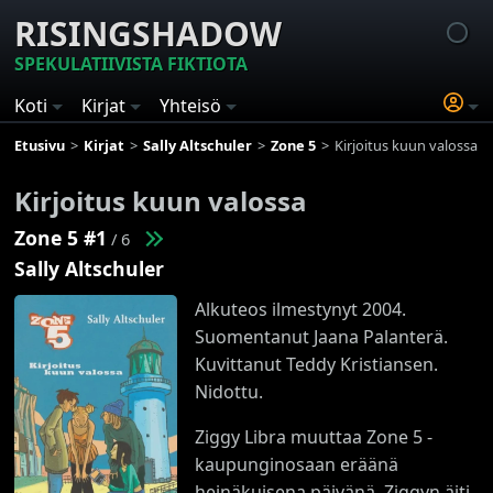
RISINGSHADOW
SPEKULATIIVISTA FIKTIOTA
Koti
Kirjat
Yhteisö
Etusivu
Kirjat
Sally Altschuler
Zone 5
Kirjoitus kuun valossa
Kirjoitus kuun valossa
Zone 5 #1
/ 6
Sally Altschuler
Alkuteos ilmestynyt 2004.
Suomentanut Jaana Palanterä.
Kuvittanut Teddy Kristiansen.
Nidottu.
Ziggy Libra muuttaa Zone 5 -
kaupunginosaan eräänä
heinäkuisena päivänä. Ziggyn äiti