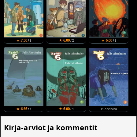
★ 7.50
★ 6.00
★ 6.00
/ 2
/ 2
/ 2
★ 6.66
★ 6.00
ei arvioita
/ 3
/ 1
Kirja-arviot ja kommentit