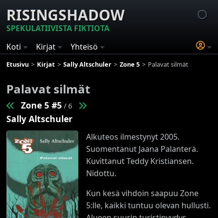
RISINGSHADOW
SPEKULATIIVISTA FIKTIOTA
Koti
Kirjat
Yhteisö
Etusivu
Kirjat
Sally Altschuler
Zone 5
Palavat silmät
Palavat silmät
Zone 5 #5
/ 6
Sally Altschuler
Alkuteos ilmestynyt 2005.
Suomentanut Jaana Palanterä.
Kuvittanut Teddy Kristiansen.
Nidottu.
Kun kesä vihdoin saapuu Zone
5:lle, kaikki tuntuu olevan hullusti.
Alueen suurin turistipyydys,