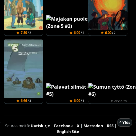
★ 7.50
★ 6.00
★ 6.00
/ 2
/ 2
/ 2
★ 6.66
★ 6.00
ei arvioita
/ 3
/ 1
^ Ylös
Seuraa meitä:
Uutiskirje
|
Facebook
|
X
|
Mastodon
|
RSS
|
English Site