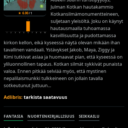
Julman Kotkan hautakammio
Kotkansilmämonumentteineen,
★
6.00
/
1
suljetaan yleisöltä. Joku on käynyt
1
hautausmaalla tuhoamassa
1
2
3
4
5
6
7
8
9
10
kasvillisuutta ja pudottamassa
kirkon kellon, eikä kyseessä näytä olevan mikään ihan
tavallinen vandaali. Ystävykset Jakob, Maya, Ziggy ja
Kimi tutkivat asiaa ja huomaavat pian, että kyseessä on
yliluonnollinen tapaus. Kotkan silmät sykkivät punaista
valoa. Ennen pitkää selviää myös, että mystinen
nepalilaismunkki tulkkeineen on jollain tavalla
sotkeutunut juttuun...
Adlibris:
tarkista saatavuus
FANTASIA
NUORTENKIRJALLISUUS
SEIKKAILU