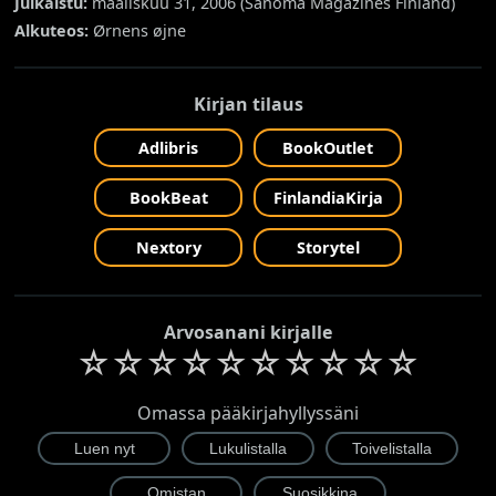
Julkaistu:
maaliskuu 31, 2006 (
Sanoma Magazines Finland
)
Alkuteos:
Ørnens øjne
Kirjan tilaus
Adlibris
BookOutlet
BookBeat
FinlandiaKirja
Nextory
Storytel
Arvosanani kirjalle
☆
☆
☆
☆
☆
☆
☆
☆
☆
☆
Omassa pääkirjahyllyssäni