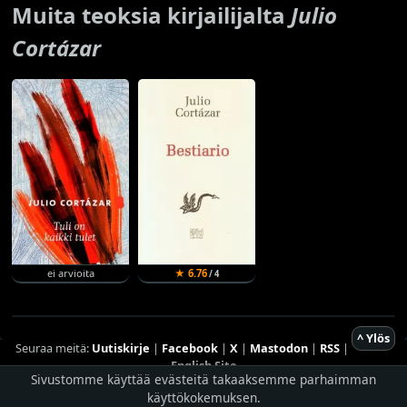
Muita teoksia kirjailijalta
Julio
Cortázar
ei arvioita
★ 6.76
/ 4
^ Ylös
Seuraa meitä:
Uutiskirje
|
Facebook
|
X
|
Mastodon
|
RSS
|
English Site
Sivustomme käyttää evästeitä takaaksemme parhaimman
Hostingpalvelun tarjoaa
Planeetta Internet Oy
käyttökokemuksen.