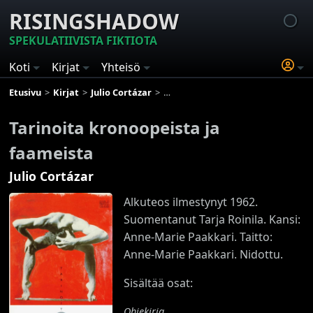
RISINGSHADOW
SPEKULATIIVISTA FIKTIOTA
Koti
Kirjat
Yhteisö
Etusivu
Kirjat
Julio Cortázar
Tarinoita kronoopeista ja faameista
Tarinoita kronoopeista ja
faameista
Julio Cortázar
Alkuteos ilmestynyt 1962.
Suomentanut Tarja Roinila. Kansi:
Anne-Marie Paakkari. Taitto:
Anne-Marie Paakkari. Nidottu.
Sisältää osat:
Ohjekirja