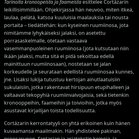
Tarinoita kronoopeista ja faameista
esittelee Cortázarin
leikillisimmillään. Ohjekirjassa hän neuvoo, miten itkeä,
laulaa, pelätä, katsoa kuuluisia maalauksia tai nousta
portaita – tiedättehän: kun kyseinen ruumiinosa, jota
nimitämme lyhykäiseksi jalaksi, on asetettu
porrasaskelmalle, otetaan vastaava
vasemmanpuoleinen ruumiinosa (jota kutsutaan niin
ikään jalaksi, mutta sitä ei pidä sekoittaa edellä
mainittuun ruumiinosaan), nostetaan se jalan
korkeudelle ja seurataan edellistä ruumiinosaa kunnes,
jne. Lisäksi lukija tutustuu kertojan ainutlaatuisiin
sukulaisiin, jotka rakentavat hirsipuun etupihalleen ja
valtaavat tekopyhiä ruumiinvalvojaisia, sekä tietenkin
kronooppeihin, faameihin ja toivioihin, jotka myös
asustavat kirjailijan toista todellisuutta.
Cortázarin kerrontatyyli on yhtä erikoinen kuin hänen
kuvaamansa maailmakin. Hän yhdistelee pakinan,
proosarunon, fantasian ja asiatekstin keinoja, ja