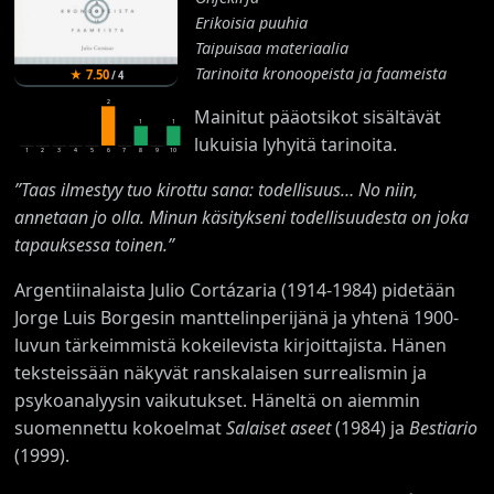
Erikoisia puuhia
Taipuisaa materiaalia
Tarinoita kronoopeista ja faameista
★
7.50
/
4
2
Mainitut pääotsikot sisältävät
1
1
lukuisia lyhyitä tarinoita.
1
2
3
4
5
6
7
8
9
10
”Taas ilmestyy tuo kirottu sana: todellisuus… No niin,
annetaan jo olla. Minun käsitykseni todellisuudesta on joka
tapauksessa toinen.”
Argentiinalaista Julio Cortázaria (1914-1984) pidetään
Jorge Luis Borgesin manttelinperijänä ja yhtenä 1900-
luvun tärkeimmistä kokeilevista kirjoittajista. Hänen
teksteissään näkyvät ranskalaisen surrealismin ja
psykoanalyysin vaikutukset. Häneltä on aiemmin
suomennettu kokoelmat
Salaiset aseet
(1984) ja
Bestiario
(1999).