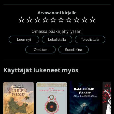
Arvosanani kirjalle
☆
☆
☆
☆
☆
☆
☆
☆
☆
☆
Omassa pääkirjahyllyssäni
Käyttäjät lukeneet myös