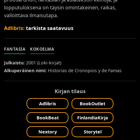
lopputuloksena on täysin omintakeinen, raikas,
valloittava ilmaisutapa.
Adlibris:
tarkista saatavuus
FANTASIA
KOKOELMA
Julkaistu:
2001 (
Loki-kirjat
)
Alkuperäinen nimi:
Historias de Cronopios y de Famas
Kirjan tilaus
Adlibris
BookOutlet
BookBeat
FinlandiaKirja
Nextory
Storytel