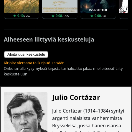
★ 9.10
★ 9.08
★ 9.00
★ 
/ 257
/ 765
/ 32
Aiheeseen liittyviä keskusteluja
Aloita uusi keskustelu
Kirjoita vieraana tai kirjaudu sisään.
Onko sinulla kysymyksiä kirjasta tai haluatko jakaa mielipiteesi? Liity
keskusteluun!
Julio Cortázar
Julio Cortázar (1914–1984) syntyi
argentiinalaisista vanhemmista
Brysselissä, jossa hänen isänsä