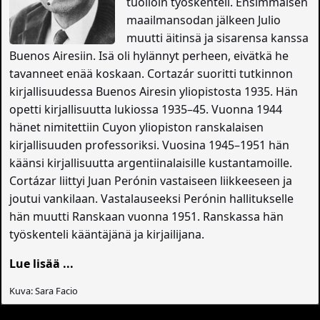
tuolloin työskenteli. Ensimmäisen
maailmansodan jälkeen Julio
muutti äitinsä ja sisarensa kanssa
Buenos Airesiin. Isä oli hylännyt perheen, eivätkä he
tavanneet enää koskaan. Cortazár suoritti tutkinnon
kirjallisuudessa Buenos Airesin yliopistosta 1935. Hän
opetti kirjallisuutta lukiossa 1935–45. Vuonna 1944
hänet nimitettiin Cuyon yliopiston ranskalaisen
kirjallisuuden professoriksi. Vuosina 1945–1951 hän
käänsi kirjallisuutta argentiinalaisille kustantamoille.
Cortázar liittyi Juan Perónin vastaiseen liikkeeseen ja
joutui vankilaan. Vastalauseeksi Perónin hallitukselle
hän muutti Ranskaan vuonna 1951. Ranskassa hän
työskenteli kääntäjänä ja kirjailijana.
Lue lisää ...
Kuva: Sara Facio