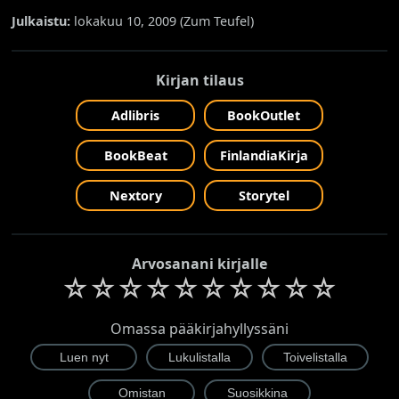
Julkaistu:
lokakuu 10, 2009 (
Zum Teufel
)
Kirjan tilaus
Adlibris
BookOutlet
BookBeat
FinlandiaKirja
Nextory
Storytel
Arvosanani kirjalle
☆
☆
☆
☆
☆
☆
☆
☆
☆
☆
Omassa pääkirjahyllyssäni