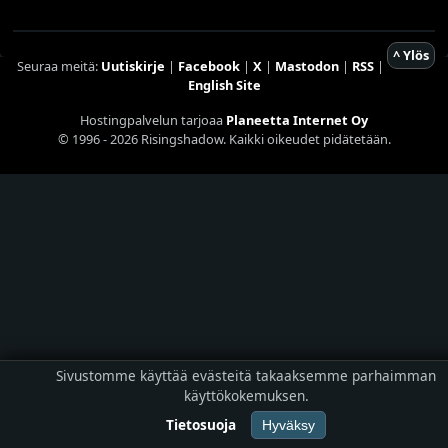
^ Ylös
Seuraa meitä:
Uutiskirje
|
Facebook
|
X
|
Mastodon
|
RSS
|
English Site
Hostingpalvelun tarjoaa
Planeetta Internet Oy
© 1996 - 2026 Risingshadow. Kaikki oikeudet pidätetään.
Sivustomme käyttää evästeitä takaaksemme parhaimman
käyttökokemuksen.
Tietosuoja
Hyväksy