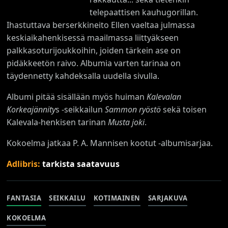
telepaattisen kauhugorillan.
Ihastuttava berserkkineito Ellen vaeltaa julmassa
keskiaikahenkisessä maailmassa liittyäkseen
palkkasoturijoukkoihin, joiden tärkein ase on
pidäkkeetön raivo. Albumia varten tarinaa on
täydennetty kahdeksalla uudella sivulla.
Albumi pitää sisällään myös huiman
Kalevalan
Korkeajännity
s -seikkailun
Sammon ryöstö
sekä toisen
Kalevala-henkisen tarinan
Musta joki
.
Kokoelma jatkaa P. A. Mannisen kootut -albumisarjaa.
Adlibris:
tarkista saatavuus
FANTASIA
SEIKKAILU
KOTIMAINEN
SARJAKUVA
KOKOELMA