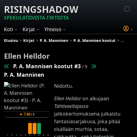
RISINGSHADOW
SPEKULATIIVISTA FIKTIOTA
Koti
Kirjat
Yhteisö
Etusivu
Kirjat
P. A. Manninen
P. A. Mannisen kootut
Ellen Hel
Ellen Helldor
P. A. Mannisen kootut #3
/ 9
P. A. Manninen
Nidottu.
Ellen Helldor
on alkujaan
Tähtivaeltajassa
jatkokertomuksena julkaistu
★
7.00
/
3
fantasiasarjakuva, joka pitää
1
1
1
sisällään murhia, sotaa,
rakkautta... sekä tietenkin
1
2
3
4
5
6
7
8
9
10