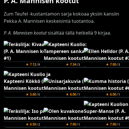
P. A. Mannisen kootut
Zum Teufel -kustantamon sarja kokoaa yksiin kansiin
Pekka A. Mannisen keskeisintä tuotantoa.
P. A. Mannisen kootut
sisältää tällä hetkellä 9 kirjaa.
★ 7.12
★ 7.34
★ 7.00
/ 9
/ 3
/ 3
★ 5.60
★ 6.00
★ 6.00
/ 5
/ 1
/ 1
★ 6.50
★ 7.00
★ 7.00
/ 2
/ 1
/ 1