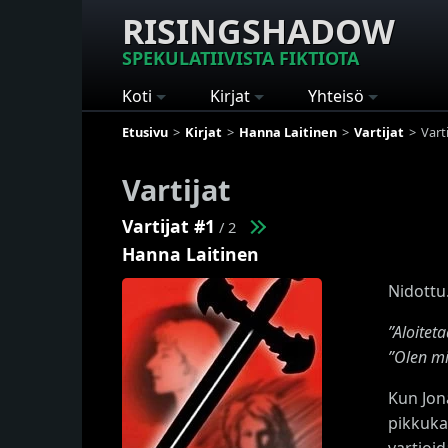
RISINGSHADOW
SPEKULATIIVISTA FIKTIOTA
Koti
Kirjat
Yhteisö
Etusivu
Kirjat
Hanna Laitinen
Vartijat
Varti
Vartijat
Vartijat #1
/ 2
Hanna Laitinen
Nidottu
”Aloitet
”Olen mi
Kun Jon
pikkukau
vartioid