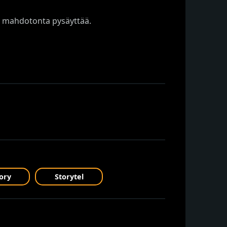
on mahdotonta pysäyttää.
ory
Storytel