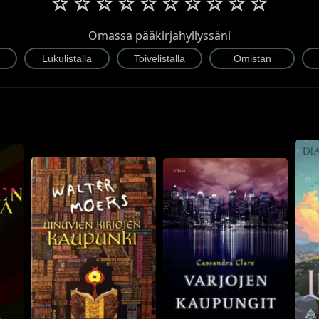
☆
☆
☆
☆
☆
☆
☆
☆
☆
☆
Omassa pääkirjahyllyssäni