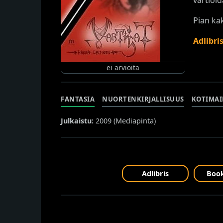
Pian ka
Adlibri
ei arvioita
FANTASIA
NUORTENKIRJALLISUUS
KOTIMA
Julkaistu:
2009 (
Mediapinta
)
Adlibris
Book