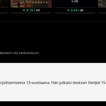
★ 8.76
★ 8.64
/ 101
/ 88
ipiteesi? Liity keskusteluun!
irjoittamisesta 13-vuotiaana. Hän julkaisi teoksen
Vartijat
15-