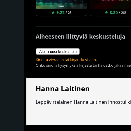
★ 9.22
★ 8.80
/ 23
/ 266
Aiheeseen liittyviä keskusteluja
Aloita uusi keskustelu
Kirjoita vieraana tai kirjaudu sisään.
Onko sinulla kysymyksiä kirjasta tai haluatko jakaa miel
Hanna Laitinen
Leppävirtalainen Hanna Laitinen innostui k