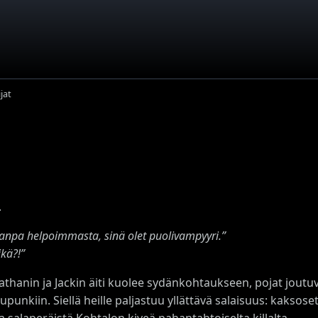
jat
.
aanpa helpoimmasta, sinä olet puolivampyyri.”
kä?!”
athanin ja Jackin äiti kuolee sydänkohtaukseen, pojat jout
punkiin. Siellä heille paljastuu yllättävä salaisuus: kaksos
a salaperäistä Kohtalon kiveä pahantahtoiselta killalta.