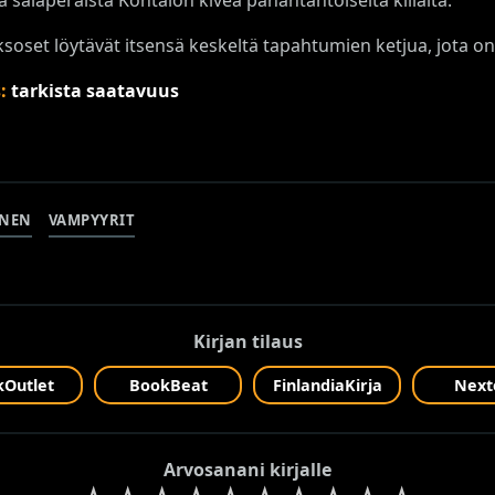
ksoset löytävät itsensä keskeltä tapahtumien ketjua, jota 
s:
tarkista saatavuus
INEN
VAMPYYRIT
Kirjan tilaus
Outlet
BookBeat
FinlandiaKirja
Next
Arvosanani kirjalle