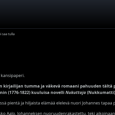
i saa tulla
 kansipaperi.
n kirjailijan tumma ja väkevä romaani pahuuden tältä pu
in (1776-1822) kuuluisa novelli
Nukuttaja
(Nukkumatti)
ssä pientä ja hiljaista elämää elelevä nuori Johannes tapaa 
isko Aalo, Johanneksen nuoruudenrakastettu, teki aikoinaan