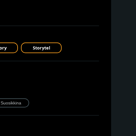
ory
Storytel