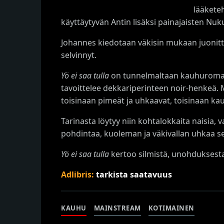
lääketeh
käyttäytyvän Antin lisäksi painajaisten Nuk
Johannes kiedotaan väkisin mukaan juonittel
selvinnyt.
Yö ei saa tulla
on tunnelmaltaan kauhuromanttin
tavoittelee dekkariperinteen noir-henkeä. 
toisinaan pimeät ja uhkaavat, toisinaan kaun
Tarinasta löytyy niin kohtalokkaita naisia, 
pohdintaa, kuoleman ja väkivallan uhkaa s
Yö ei saa tulla
kertoo silmistä, unohduksesta,
Adlibris:
tarkista saatavuus
KAUHU
MAINSTREAM
KOTIMAINEN