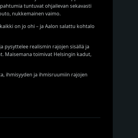
Tapahtumia tuntuvat ohjailevan sekavasti
in outo, nukkemainen vaimo.
ikki on jo ohi – ja Aalon salattu kohtalo
 pysyttelee realismin rajojen sisällä ja
at. Maisemana toimivat Helsingin kadut,
tta, ihmisyyden ja ihmisruumiin rajojen