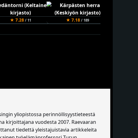
★ 7.28
★ 7.18
★ 7.14
/ 11
/ 189
ingin yliopistossa perinnöllisyystieteestä
ana kirjoittajana vuodesta 2007. Raevaaran
tanut tiedettä yleistajuistavia artikkeleita
aikainen työelämäprofessori Turun