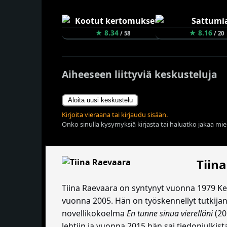
★ 8.34
★ 8.16
/ 58
/ 20
Aiheeseen liittyviä keskusteluja
Aloita uusi keskustelu
Kirjoita vieraana tai kirjaudu sisään.
Onko sinulla kysymyksiä kirjasta tai haluatko jakaa miel
Tiin
Tiina Raevaara on syntynyt vuonna 1979 Kera
vuonna 2005. Hän on työskennellyt tutkijan
novellikokoelma
En tunne sinua vierelläni
(20
lehtiin ja vuonna 2015 hän sai tiedonjulki