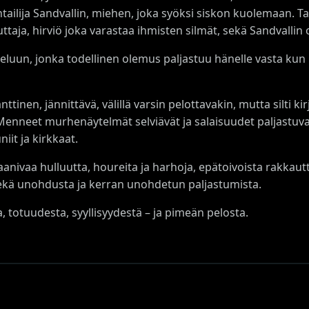
tailija Sandvallin, miehen, joka syöksi siskon kuolemaan. 
uttaja, hirviö joka varastaa ihmisten silmät, sekä Sandvall
uun, jonka todellinen olemus paljastuu hänelle vasta kun ka
en, jännittävä, välillä varsin pelottavakin, mutta silti kirja
Menneet murhenäytelmät selviävät ja salaisuudet paljastuv
iit ja kirkkaat.
vaanivaa hulluutta, houreita ja harhoja, epätoivoista rakkau
ekä unohdusta ja kerran unohdetun paljastumista.
 totuudesta, syyllisyydestä – ja pimeän pelosta.