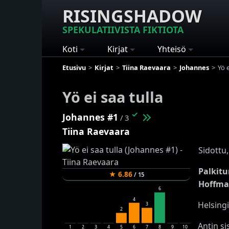
RISINGSHADOW
SPEKULATIIVISTA FIKTIOTA
Koti
Kirjat
Yhteisö
Etusivu
Kirjat
Tiina Raevaara
Johannes
Yö e
Yö ei saa tulla
✓
Johannes #1
/ 3
Tiina Raevaara
Sidottu,
Palkitu
★
6.86
/
15
Hoffman
6
4
Helsingi
3
2
Antin s
1
2
3
4
5
6
7
8
9
10