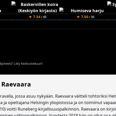
★ 7.54
★ 7.50
/ 65
/ 55
ipiteesi? Liity keskusteluun!
a Raevaara
valla, jossa asuu nykyään. Raevaara väitteli tohtoriksi Hels
a ja opettajana Helsingin yliopistossa ja on toimiinut vapa
10) voitti Runeberg-kirjallisuuspalkinnon. Raevaara on kirjoit
stamisen valtionpalkinnon. Vuodesta 2018 hän on ollut osa-