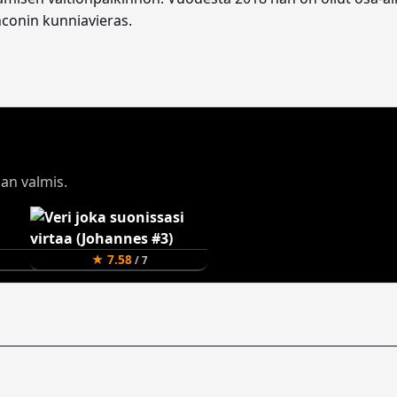
nconin kunniavieras.
aan valmis.
★ 7.58
/ 7