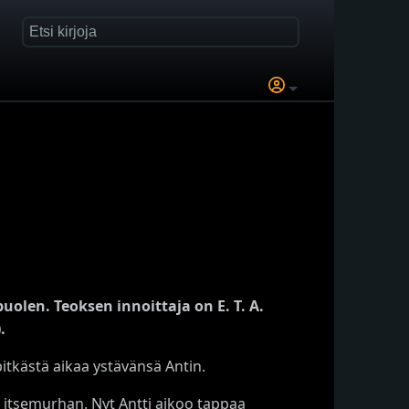
olen. Teoksen innoittaja on E. T. A.
.
pitkästä aikaa ystävänsä Antin.
 itsemurhan. Nyt Antti aikoo tappaa