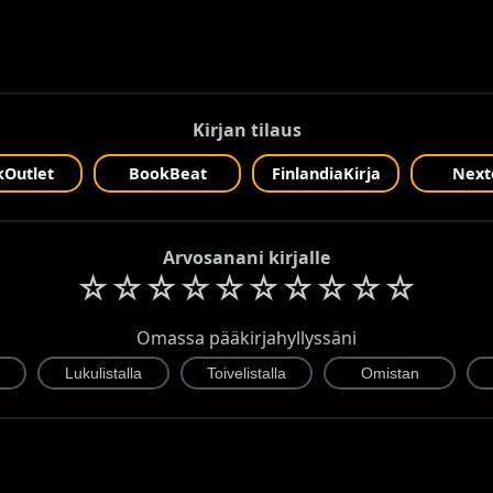
Kirjan tilaus
Outlet
BookBeat
FinlandiaKirja
Next
Arvosanani kirjalle
☆
☆
☆
☆
☆
☆
☆
☆
☆
☆
Omassa pääkirjahyllyssäni