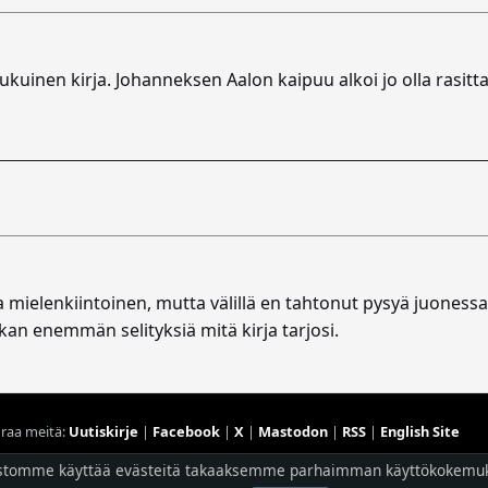
ukuinen kirja. Johanneksen Aalon kaipuu alkoi jo olla rasitt
la mielenkiintoinen, mutta välillä en tahtonut pysyä juones
kan enemmän selityksiä mitä kirja tarjosi.
raa meitä:
Uutiskirje
|
Facebook
|
X
|
Mastodon
|
RSS
|
English Site
stomme käyttää evästeitä takaaksemme parhaimman käyttökokemu
Hostingpalvelun tarjoaa
Planeetta Internet Oy