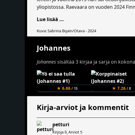
yliopistossa. Raevaara on vuoden 2024 Fin
Lue lisää ...
Kuva: Sabrina Bqain/Otava - 2024
Johannes
Johannes
sisältää 3 kirjaa ja sarja on kokon
★ 6.86
★ 7.26
/ 15
/ 8
Kirja-arviot ja kommentit
petturi
Kirjoja 9, Arviot 5