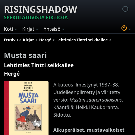
RISINGSHADOW
SPEKULATIIVISTA FIKTIOTA
Koti
Kirjat
Yhteisö
Etusivu
Kirjat
Hergé
Lehtimies Tintti seikkailee
Musta saari
Musta saari
Lehtimies Tintti seikkailee
Hergé
Alkuteos ilmestynyt 1937–38.
Uudelleenpiirretty ja väritetty
versio:
Mustan saaren salaisuus
.
Kääntäjä: Heikki Kaukoranta.
Sidottu.
Alkuperäiset, mustavalkoiset