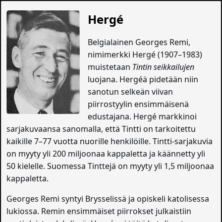
Hergé
Belgialainen Georges Remi,
nimimerkki Hergé (1907–1983)
muistetaan
Tintin seikkailujen
luojana. Hergéä pidetään niin
sanotun selkeän viivan
piirrostyylin ensimmäisenä
edustajana. Hergé markkinoi
sarjakuvaansa sanomalla, että Tintti on tarkoitettu
kaikille 7–77 vuotta nuorille henkilöille. Tintti-sarjakuvia
on myyty yli 200 miljoonaa kappaletta ja käännetty yli
50 kielelle. Suomessa Tinttejä on myyty yli 1,5 miljoonaa
kappaletta.
Georges Remi syntyi Brysselissä ja opiskeli katolisessa
lukiossa. Remin ensimmäiset piirrokset julkaistiin