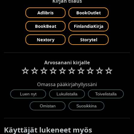
Kirjan tilaus
Adlibris
BookOutlet
BookBeat
FinlandiaKirja
Nextory
Storytel
Arvosanani kirjalle
☆
☆
☆
☆
☆
☆
☆
☆
☆
☆
Omassa pääkirjahyllyssäni
Käyttäjät lukeneet myös