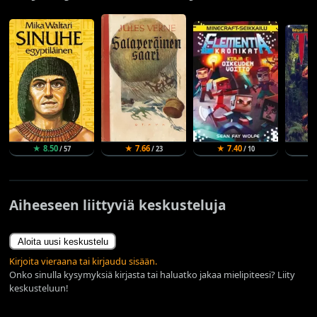
★ 8.50
★ 7.66
★ 7.40
★
/ 57
/ 23
/ 10
Aiheeseen liittyviä keskusteluja
Aloita uusi keskustelu
Kirjoita vieraana tai kirjaudu sisään.
Onko sinulla kysymyksiä kirjasta tai haluatko jakaa mielipiteesi? Liity
keskusteluun!