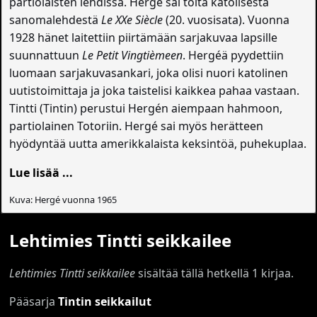
partiolaisten lehdissä. Hergé sai töitä katolisesta
sanomalehdestä
Le XXe Siècle
(20. vuosisata). Vuonna
1928 hänet laitettiin piirtämään sarjakuvaa lapsille
suunnattuun
Le Petit Vingtièmeen
. Hergéä pyydettiin
luomaan sarjakuvasankari, joka olisi nuori katolinen
uutistoimittaja ja joka taistelisi kaikkea pahaa vastaan.
Tintti (Tintin) perustui Hergén aiempaan hahmoon,
partiolainen Totoriin. Hergé sai myös herätteen
hyödyntää uutta amerikkalaista keksintöä, puhekuplaa.
Lue lisää ...
Kuva: Hergé vuonna 1965
Lehtimies Tintti seikkailee
Lehtimies Tintti seikkailee
sisältää tällä hetkellä 1 kirjaa.
Pääsarja
Tintin seikkailut