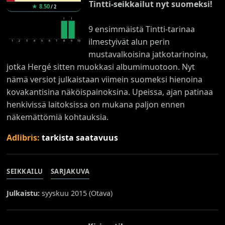
Tintti-seikkailut nyt suomeksi!
★
8.50
/
2
1
1
9 ensimmäistä Tintti-tarinaa
ilmestyivät alun perin
1
2
3
4
5
6
7
8
9
10
mustavalkoisina jatkotarinoina,
jotka Hergé sitten muokkasi albumimuotoon. Nyt
nämä versiot julkaistaan viimein suomeksi hienoina
kovakantisina näköispainoksina. Upeissa, ajan patinaa
henkivissä laitoksissa on mukana paljon ennen
näkemättömiä kohtauksia.
Adlibris:
tarkista saatavuus
SEIKKAILU
SARJAKUVA
Julkaistu:
syyskuu 2015 (
Otava
)