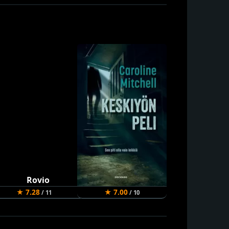
★ 7.28
★ 7.00
★ 6.94
/ 11
/ 10
/ 