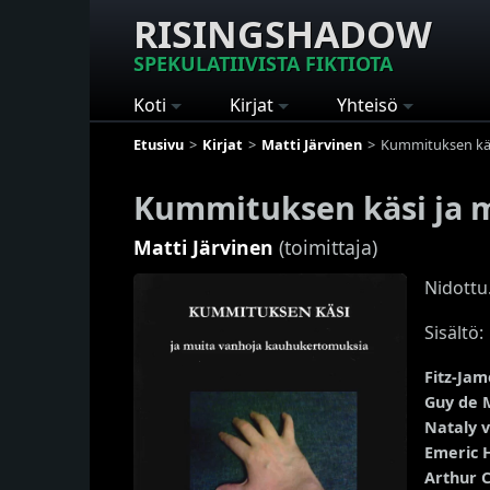
RISINGSHADOW
SPEKULATIIVISTA FIKTIOTA
Koti
Kirjat
Yhteisö
Etusivu
Kirjat
Matti Järvinen
Kummituksen käs
Kummituksen käsi ja 
Matti Järvinen
(toimittaja)
Nidottu
Sisältö:
Fitz-Jam
Guy de 
Nataly v
Emeric
Arthur 