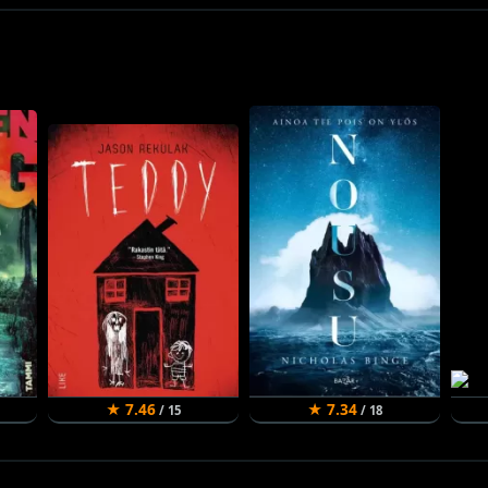
★ 7.46
★ 7.34
/ 15
/ 18