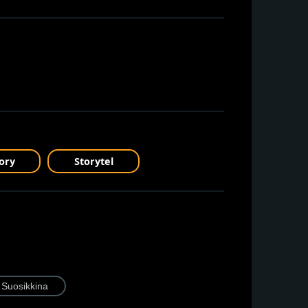
ory
Storytel