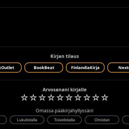
Kirjan tilaus
Outlet
BookBeat
FinlandiaKirja
Next
Arvosanani kirjalle
☆
☆
☆
☆
☆
☆
☆
☆
☆
☆
Omassa pääkirjahyllyssäni