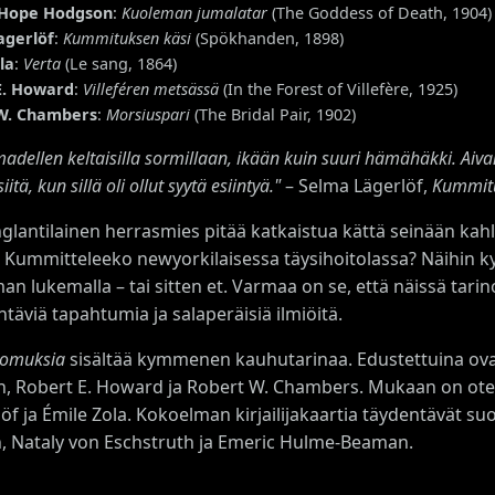
 Hope Hodgson
:
Kuoleman jumalatar
(The Goddess of Death, 1904)
agerlöf
:
Kummituksen käsi
(Spökhanden, 1898)
la
:
Verta
(Le sang, 1864)
E. Howard
:
Villeféren metsässä
(In the Forest of Villefère, 1925)
W. Chambers
:
Morsiuspari
(The Bridal Pair, 1902)
madellen keltaisilla sormillaan, ikään kuin suuri hämähäkki. Aivan ku
iitä, kun sillä oli ollut syytä esiintyä."
– Selma Lägerlöf,
Kummitu
glantilainen herrasmies pitää katkaistua kättä seinään kah
? Kummitteleeko newyorkilaisessa täysihoitolassa? Näihin 
an lukemalla – tai sitten et. Varmaa on se, että näissä tar
äviä tapahtumia ja salaperäisiä ilmiöitä.
tomuksia
sisältää kymmenen kauhutarinaa. Edustettuina ovat
, Robert E. Howard ja Robert W. Chambers. Mukaan on ote
f ja Émile Zola. Kokoelman kirjailijakaartia täydentävät s
n, Nataly von Eschstruth ja Emeric Hulme-Beaman.