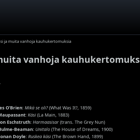
i ja muita vanhoja kauhukertomuksia
muita vanhoja kauhukertomuks
.
es O’Brien
:
Mikä se oli?
(What Was It?, 1859)
Maupassant
:
Käsi
(La Main, 1883)
on Eschstruth
:
Harmaasisar
(trans. The Grey Nun)
 Hulme-Beaman
:
Unitalo
(The House of Dreams, 1900)
Conan Doyle
:
Ruskea käsi
(The Brown Hand, 1899)