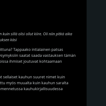
in sillä olisi ollut kiire. Oli niin pitkä aika
ksen käsi
littuna? Tappaako intialainen patsas
kysymyksiin saatat saada vastauksen tämän
inoissa ihmiset joutuvat kohtaamaan
 sellaiset kauhun suuret nimet kuin
ttu myös muualta kuin kauhun saralta
uomennetussa kauhukirjallisuudessa