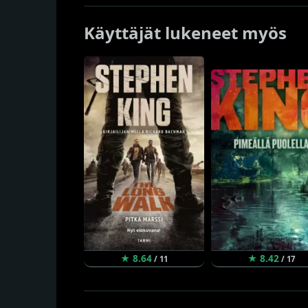
Käyttäjät lukeneet myös
★ 8.64
★ 8.42
/ 11
/ 17