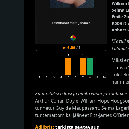
William
Selma L
Émile Zo
Robert 
Robert 
"Se tuli 
★
6.66
kulunut s
/
3
1
1
1
Miksi en
ihmisiä
kokoelm
1
2
3
4
5
6
7
8
9
10
hämment
Kummituksen käsi ja muita vanhoja kauhuker
Arthur Conan Doyle, William Hope Hodgson
tunnetut Guy de Maupassant, Selma Lagerlö
tuntemattomiksi jääneet Fitz-James O'Brie
Adlibris:
tarkista saatavuus