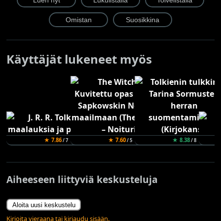
Käyttäjät lukeneet myös
★ 7.86
★ 7.60
★ 8.38
/ 7
/ 5
/ 8
Aiheeseen liittyviä keskusteluja
Aloita uusi keskustelu
Kirjoita vieraana tai kirjaudu sisään.