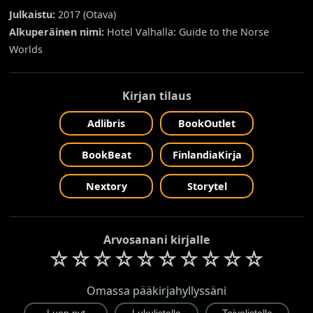
Julkaistu:
2017 (
Otava
)
Alkuperäinen nimi:
Hotel Valhalla: Guide to the Norse
Worlds
Kirjan tilaus
Adlibris
BookOutlet
BookBeat
FinlandiaKirja
Nextory
Storytel
Arvosanani kirjalle
☆
☆
☆
☆
☆
☆
☆
☆
☆
☆
Omassa pääkirjahyllyssäni