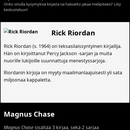
Onko sinulla kysymyksiä kirjasta tai haluatko jakaa mielipiteesi? Liity
keskusteluun!
Rick Riordan
Rick Riordan (s. 1964) on teksasilaissyntyinen kirjailija.
Hän on kirjoittanut Percy Jackson -sarjan ja muita
nuorille lukijoille suunnattuja menestyssarjoja.
Riordanin kirjoja on myyty maailmanlaajuisesti yli sata
miljoonaa kappaletta.
Magnus Chase
Magnus Chase
sisältää 3 kirjaa, sekä 2 sarjaa