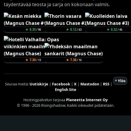
täydentävää teosta ja sarja on kokonaan valmis.
★ 8.30
★ 8.12
★ 8.32
/ 90
/ 63
/ 46
★ 7.30
★ 7.38
/ 13
/ 16
^ Ylös
Seuraa meitä:
Uutiskirje
|
Facebook
|
X
|
Mastodon
|
RSS
|
English Site
Hostingpalvelun tarjoaa
Planeetta Internet Oy
© 1996 - 2026 Risingshadow. Kaikki oikeudet pidätetään.