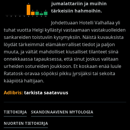
jumalattariin ja muihin
6
tärkeisiin hahmoihin.
2
2
2
1
1
2
3
4
5
6
7
8
9
10
Johdettuaan Hotelli Valhallaa yli
tuhat vuotta Helgi kyllästyi vastaamaan vastakuolleiden
sankareiden toistuviin kysymyksiin. Näistä kuvauksista
löydät tärkeimmät elämäkerralliset tiedot ja paljon
muuta, ja vältät mahdolliset kiusalliset tilanteet siinä
onnekkaassa tapauksessa, että sinut joskus valitaan
urheiden sotureiden joukkoon. Et koskaan enää luule
Ratatosk-oravaa söpöksi pikku jyrsijäksi tai sekoita
kääpiötä haltijaan.
Adlibris:
tarkista saatavuus
TIETOKIRJA
SKANDINAAVINEN MYTOLOGIA
NUORTEN TIETOKIRJA