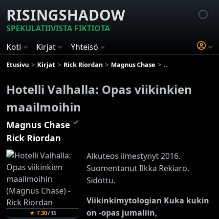
RISINGSHADOW
SPEKULATIIVISTA FIKTIOTA
Koti
Kirjat
Yhteisö
Etusivu
Kirjat
Rick Riordan
Magnus Chase
Hotelli Valhalla: O
Hotelli Valhalla: Opas viikinkien
maailmoihin
✓
Magnus Chase
Rick Riordan
Alkuteos ilmestynyt 2016.
Suomentanut Ilkka Rekiaro.
Sidottu.
Viikinkimytologian Kuka kukin
on -opas jumaliin,
★
7.30
/
13