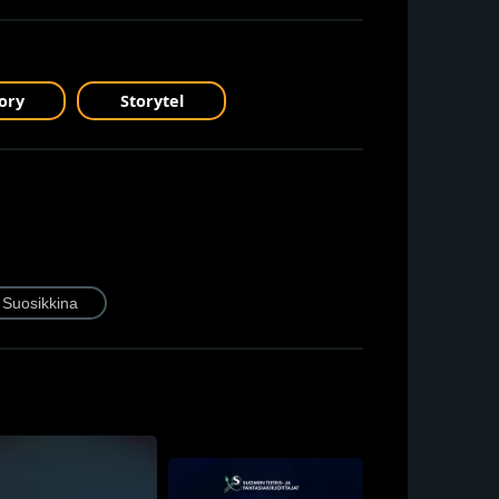
ory
Storytel