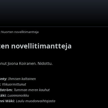
: Nuorten novellitimantteja
ten novellitimantteja
anut Joona Koiranen. Nidottu.
nty:
Ihmisen kaltainen
:
Ylikuormittunut
ndström:
Tumman meren kauhut
äki:
Luonnonoikku
ni Mäki:
Laulu muodonvaihtajasta