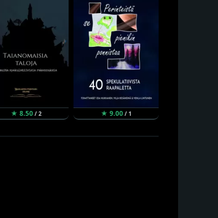
★ 8.50
★ 9.00
★ 8.00
/ 2
/ 1
/