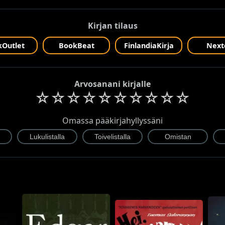
Kirjan tilaus
Outlet
BookBeat
FinlandiaKirja
Next
Arvosanani kirjalle
☆
☆
☆
☆
☆
☆
☆
☆
☆
☆
Omassa pääkirjahyllyssäni