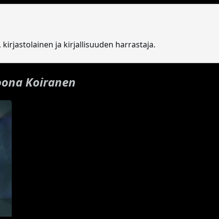
 kirjastolainen ja kirjallisuuden harrastaja.
oona Koiranen