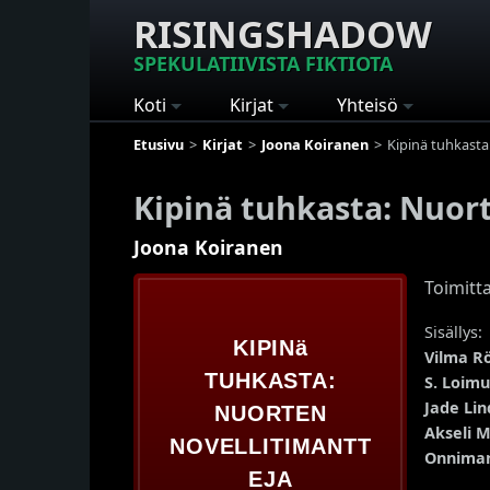
RISINGSHADOW
SPEKULATIIVISTA FIKTIOTA
Koti
Kirjat
Yhteisö
Etusivu
Kirjat
Joona Koiranen
Kipinä tuhkasta
Kipinä tuhkasta: Nuor
Joona Koiranen
Toimitt
Sisällys:
Vilma Rö
S. Loimu
Jade Li
Akseli M
Onniman