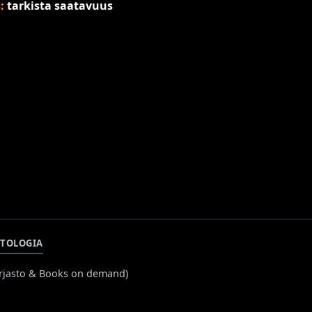
s:
tarkista saatavuus
TOLOGIA
rjasto & Books on demand
)