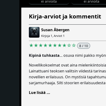
ei arvioita
ei arvioita
Kirja-arviot ja kommentit
Susan Åbergen
Kirjoja 1, Arviot 1
★★★★★★★★☆☆
8 / 10
Kipinä tuhkasta
... osuva nimi pakko myön
Novellikokoelmat ovat aina mielenkiintoisia
Lainattuani teoksen valitsin viidestä tarin
novellien erilaisuus. On mystisiä tapahtuma
sarjamurhaaja. Silti stoorien erilaisuudesta
Lue lisää ...