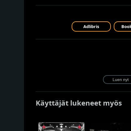
Adlibris
Book
Käyttäjät lukeneet myös