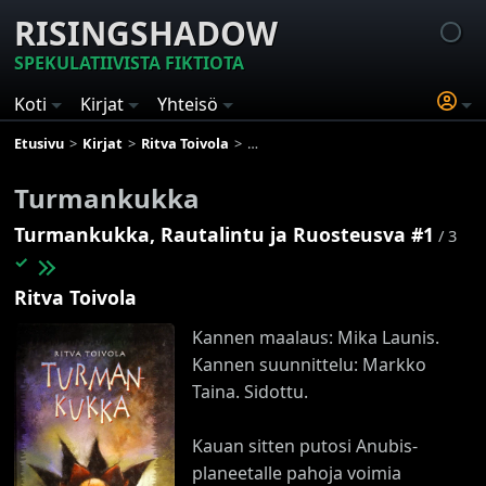
RISINGSHADOW
SPEKULATIIVISTA FIKTIOTA
Koti
Kirjat
Yhteisö
Etusivu
Kirjat
Ritva Toivola
Turmankukka, Rautalintu ja Ruos
Turmankukka
Turmankukka, Rautalintu ja Ruosteusva #1
/ 3
✓
Ritva Toivola
Kannen maalaus: Mika Launis.
Kannen suunnittelu: Markko
Taina. Sidottu.
Kauan sitten putosi Anubis-
planeetalle pahoja voimia