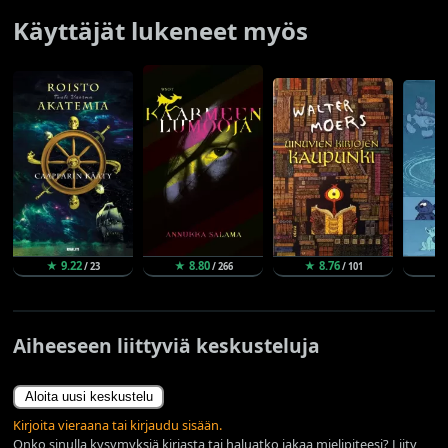
Käyttäjät lukeneet myös
★ 9.22
★ 8.80
★ 8.76
★ 
/ 23
/ 266
/ 101
Aiheeseen liittyviä keskusteluja
Aloita uusi keskustelu
Kirjoita vieraana tai kirjaudu sisään.
Onko sinulla kysymyksiä kirjasta tai haluatko jakaa mielipiteesi? Liity