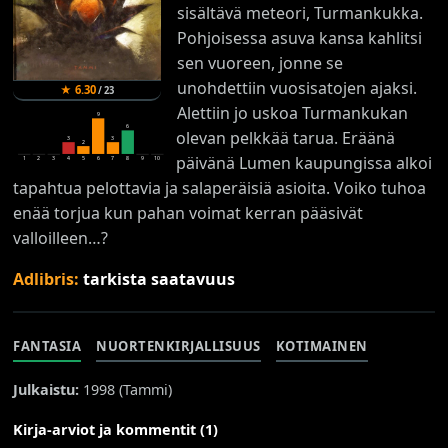
sisältävä meteori, Turmankukka.
Pohjoisessa asuva kansa kahlitsi
sen vuoreen, jonne se
unohdettiin vuosisatojen ajaksi.
★
6.30
/
23
Alettiin jo uskoa Turmankukan
9
6
olevan pelkkää tarua. Eräänä
3
3
2
päivänä Lumen kaupungissa alkoi
1
2
3
4
5
6
7
8
9
10
tapahtua pelottavia ja salaperäisiä asioita. Voiko tuhoa
enää torjua kun pahan voimat kerran pääsivät
valloilleen…?
Adlibris:
tarkista saatavuus
FANTASIA
NUORTENKIRJALLISUUS
KOTIMAINEN
Julkaistu:
1998 (
Tammi
)
Kirja-arviot ja kommentit (1)