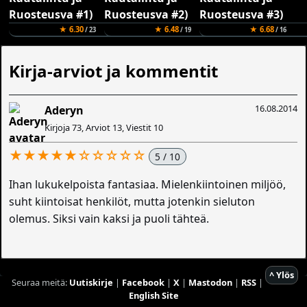
★ 6.30
★ 6.48
★ 6.68
/ 23
/ 19
/ 16
Kirja-arviot ja kommentit
16.08.2014
Aderyn
Kirjoja 73, Arviot 13, Viestit 10
★★★★★☆☆☆☆☆
5 / 10
Ihan lukukelpoista fantasiaa. Mielenkiintoinen miljöö,
suht kiintoisat henkilöt, mutta jotenkin sieluton
olemus. Siksi vain kaksi ja puoli tähteä.
^ Ylös
Seuraa meitä:
Uutiskirje
|
Facebook
|
X
|
Mastodon
|
RSS
|
English Site