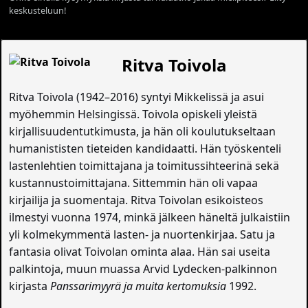
keskusteluun!
Ritva Toivola
Ritva Toivola (1942–2016) syntyi Mikkelissä ja asui
myöhemmin Helsingissä. Toivola opiskeli yleistä
kirjallisuudentutkimusta, ja hän oli koulutukseltaan
humanististen tieteiden kandidaatti. Hän työskenteli
lastenlehtien toimittajana ja toimitussihteerinä sekä
kustannustoimittajana. Sittemmin hän oli vapaa
kirjailija ja suomentaja. Ritva Toivolan esikoisteos
ilmestyi vuonna 1974, minkä jälkeen häneltä julkaistiin
yli kolmekymmentä lasten- ja nuortenkirjaa. Satu ja
fantasia olivat Toivolan ominta alaa. Hän sai useita
palkintoja, muun muassa Arvid Lydecken-palkinnon
kirjasta
Panssarimyyrä ja muita kertomuksia
1992.