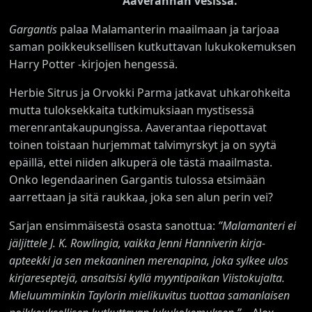
Aaverannan vesissä.
Gargantis
palaa Malamanterin maailmaan ja tarjoaa
saman poikkeuksellisen kutkuttavan lukukokemuksen
Harry Potter -kirjojen hengessä.
Herbie Sitrus ja Orvokki Parma jatkavat uhkarohkeita
mutta tuloksekkaita tutkimuksiaan mystisessä
merenrantakaupungissa. Aaverantaa riepottavat
toinen toistaan hurjemmat talvimyrskyt ja on syytä
epäillä, ettei niiden alkuperä ole tästä maailmasta.
Onko legendaarinen Gargantis tulossa etsimään
aarrettaan ja sitä raukkaa, joka sen alun perin vei?
Sarjan ensimmäisestä osasta sanottua:
”Malamanteri ei
jäljittele J. K. Rowlingia, vaikka Jenni Hanniverin kirja-
apteekki ja sen mekaaninen merenapina, joka sylkee ulos
kirjareseptejä, ansaitsisi kyllä myyntipaikan Viistokujalta.
Mieluumminkin Taylorin mielikuvitus tuottaa samanlaisen