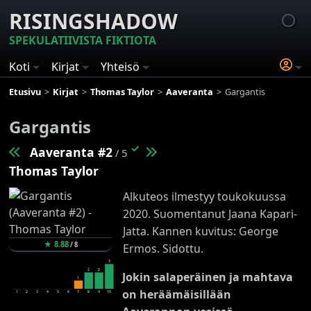
RISINGSHADOW
SPEKULATIIVISTA FIKTIOTA
Koti
Kirjat
Yhteisö
Etusivu
Kirjat
Thomas Taylor
Aaveranta
Gargantis
Gargantis
✓
Aaveranta #2
/ 5
Thomas Taylor
Alkuteos ilmestyy toukokuussa
2020. Suomentanut Jaana Kapari-
Jatta. Kannen kuvitus: George
★
8.88
/
8
Ermos. Sidottu.
3
2
2
Jokin salaperäinen ja mahtava
1
on heräämäisillään
1
2
3
4
5
6
7
8
9
10