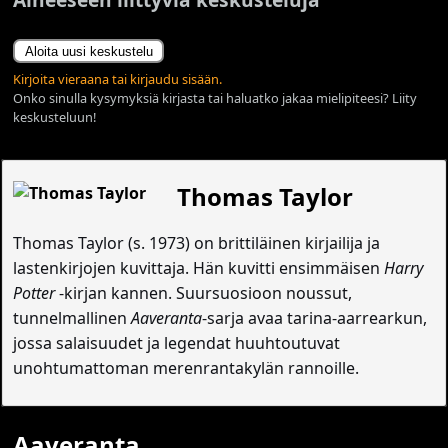
Aloita uusi keskustelu
Kirjoita vieraana tai kirjaudu sisään.
Onko sinulla kysymyksiä kirjasta tai haluatko jakaa mielipiteesi? Liity
keskusteluun!
Thomas Taylor
Thomas Taylor (s. 1973) on brittiläinen kirjailija ja
lastenkirjojen kuvittaja. Hän kuvitti ensimmäisen
Harry
Potter
-kirjan kannen. Suursuosioon noussut,
tunnelmallinen
Aaveranta
-sarja avaa tarina-aarrearkun,
jossa salaisuudet ja legendat huuhtoutuvat
unohtumattoman merenrantakylän rannoille.
Aaveranta