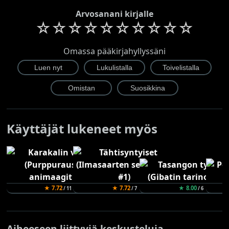
Arvosanani kirjalle
☆
☆
☆
☆
☆
☆
☆
☆
☆
☆
Omassa pääkirjahyllyssäni
Käyttäjät lukeneet myös
★ 7.72
★ 7.72
★ 8.00
/ 11
/ 7
/ 6
Aiheeseen liittyviä keskusteluja