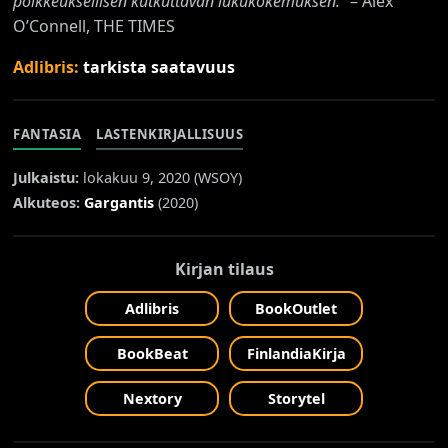
poikkeuksellisen kutkuttavan lukukokemuksen.”
– Alex
O’Connell, THE TIMES
Adlibris:
tarkista saatavuus
FANTASIA
LASTENKIRJALLISUUS
Julkaistu:
lokakuu 9, 2020 (
WSOY
)
Alkuteos:
Gargantis
(2020)
Kirjan tilaus
Adlibris
BookOutlet
BookBeat
FinlandiaKirja
Nextory
Storytel