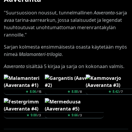
"Suursuosioon noussut, tunnelmallinen
Aaveranta
-sarja
avaa tarina-aarrearkun, jossa salaisuudet ja legendat
huuhtoutuvat unohtumattoman merenrantakylän
rannoille."
Sarjan kolmesta ensimmäisestä osasta käytetään myös
nimeä
Malamanteri-trilogia
.
Aaveranta
sisältää 5 kirjaa ja sarja on kokonaan valmis.
★ 8.06
★ 8.88
★ 8.42
/ 15
/ 8
/ 7
★ 9.00
★ 9.66
/ 3
/ 3