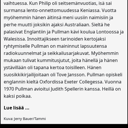
vaihtuessa. Kun Philip oli seitsemänvuotias, isä sai
surmansa lento-onnettomuudessa Keniassa. Vuotta
myöhemmin hänen äitinsä meni uusiin naimisiin ja
perhe muutti joksikin ajaksi Australiaan. Sieltä he
palasivat Englantiin ja Pullman kävi koulua Lontoossa ja
Walesissa. Innoittajikseen tarinoiden kertojaksi
ryhtymiselle Pullman on maininnut lapsuutensa
radiokuunnelmat ja seikkailusarjakuvat. Myöhemmin
mukaan tulivat kummitusjutut, joita hänellä ja hänen
ystävillään oli tapana kertoa toisilleen. Hänen
suosikkikirjailijoitaan oli Tove Jansson. Pullman opiskeli
englannin kieltä Oxfordissa Exeter Collegessa. Vuonna
1970 Pullman avioitui Judith Spellerin kanssa. Heillä on
kaksi poikaa.
Lue lisää ...
Kuva: Jerry Bauer/Tammi