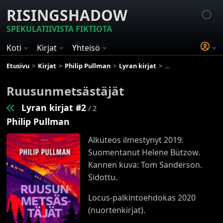
RISINGSHADOW
SPEKULATIIVISTA FIKTIOTA
Koti
Kirjat
Yhteisö
Etusivu
Kirjat
Philip Pullman
Lyran kirjat
Ruusunmetsästäjät
Ruusunmetsästäjät
Lyran kirjat #2
/ 2
Philip Pullman
Alkuteos ilmestynyt 2019.
Suomentanut Helene Bützow.
Kannen kuva: Tom Sanderson.
Sidottu.
Locus-palkintoehdokas 2020
(nuortenkirjat).