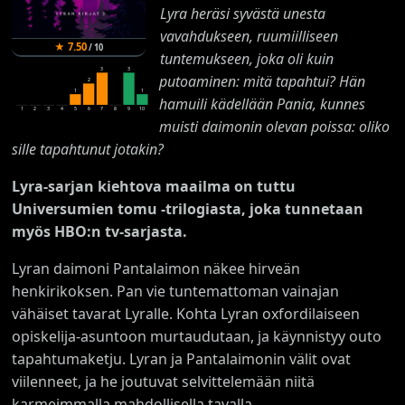
Lyra heräsi syvästä unesta
vavahdukseen, ruumiilliseen
★
7.50
/
10
tuntemukseen, joka oli kuin
3
3
putoaminen: mitä tapahtui? Hän
2
1
1
hamuili kädellään Pania, kunnes
1
2
3
4
5
6
7
8
9
10
muisti daimonin olevan poissa: oliko
sille tapahtunut jotakin?
Lyra-sarjan kiehtova maailma on tuttu
Universumien tomu -trilogiasta, joka tunnetaan
myös HBO:n tv-sarjasta.
Lyran daimoni Pantalaimon näkee hirveän
henkirikoksen. Pan vie tuntemattoman vainajan
vähäiset tavarat Lyralle. Kohta Lyran oxfordilaiseen
opiskelija-asuntoon murtaudutaan, ja käynnistyy outo
tapahtumaketju. Lyran ja Pantalaimonin välit ovat
viilenneet, ja he joutuvat selvittelemään niitä
karmeimmalla mahdollisella tavalla.