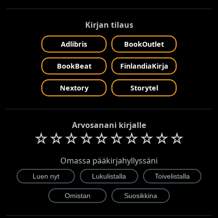
Kirjan tilaus
Adlibris
BookOutlet
BookBeat
FinlandiaKirja
Nextory
Storytel
Arvosanani kirjalle
☆
☆
☆
☆
☆
☆
☆
☆
☆
☆
Omassa pääkirjahyllyssäni