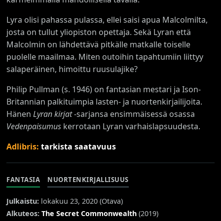
Lyra olisi pahassa pulassa, ellei saisi apua Malcolmilta,
josta on tullut yliopiston opettaja. Sekä Lyran että
Malcolmin on lähdettävä pitkälle matkalle toiselle
puolelle maailmaa. Miten outoihin tapahtumiin liittyy
salaperäinen, himoittu ruusulajike?
Philip Pullman (s. 1946) on fantasian mestari ja Ison-
Britannian palkituimpia lasten- ja nuortenkirjailijoita.
Hänen
Lyran kirjat
-sarjansa ensimmäisessä osassa
Vedenpaisumus
kerrotaan Lyran varhaislapsuudesta.
Adlibris:
tarkista saatavuus
FANTASIA
NUORTENKIRJALLISUUS
Julkaistu:
lokakuu 23, 2020 (
Otava
)
Alkuteos:
The Secret Commonwealth
(2019)