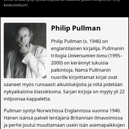
keskusteluun!
Philip Pullman
Philip Pullman (s. 1946) on
englantilainen kirjailija. Pullmanin
trilogia
Universumien tomu
(1995–
2000) on kerännyt lukuisia
palkintoja. Nämä Pullmanin
nuorille kirjoittamat kirjat ovat
saaneet myös runsaasti aikuislukijoita ja niitä pidetään
nykyaikaisina klassikkoina. Sarjan kirjoja on myyty yli 22
miljoonaa kappaletta.
Pullman syntyi Norwichissa Englannissa vuonna 1946.
Hänen isänsä palveli lentäjänä Britannian ilmavoimissa
ja perhe joutui muuttamaan usein isän asemapaikkojen