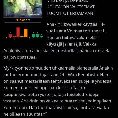
MESTARI JA OPPILAS.
KOHTALON VALITSEMAT,
TUOMITUT EROAMAAN.
★
5.46
/
22
Anakin Skywalker käyttää 14-
7
6
vuotiaana Voimaa tottuneesti.
2
2
2
1
1
1
Hän on taitava valomiekan
1
2
3
4
5
6
7
8
9
10
käyttäjä ja lentäjä. Vaikka
Anakinissa on aineksia jedimestariksi, hänellä on vielä
paljon opittavaa.
Myrkkyonnettomuuden uhkaamalla planeetalla Anakin
joutuu eroon opettajastaan Obi-Wan Kenobista. Hän
on saanut mestariltaan tehtäväkseen suojella yhdessä
kolmen muun jedioppilaan kanssa Tacton
kaupunkivaltiota ryöstelijöitä ja taisteludroideja
vastaan. Anakinin on vaikea taipua toisen jedioppilaan
komentoon. Hän luottaa vaistoihinsa, mutta vievätkö
ne oikeaan suuntaan?