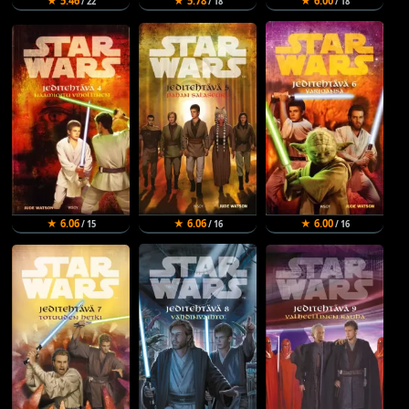
★ 5.46
★ 5.78
★ 6.00
/ 22
/ 18
/ 18
★ 6.06
★ 6.06
★ 6.00
/ 15
/ 16
/ 16