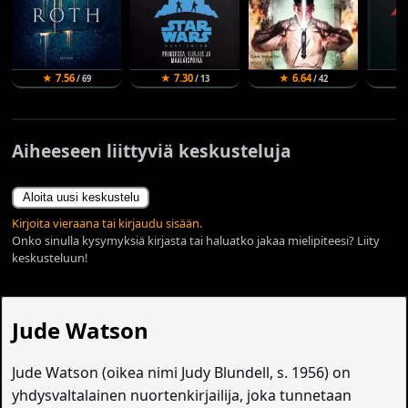
★ 7.56
★ 7.30
★ 6.64
★
/ 69
/ 13
/ 42
Aiheeseen liittyviä keskusteluja
Aloita uusi keskustelu
Kirjoita vieraana tai kirjaudu sisään.
Onko sinulla kysymyksiä kirjasta tai haluatko jakaa mielipiteesi? Liity
keskusteluun!
Jude Watson
Jude Watson (oikea nimi Judy Blundell, s. 1956) on
yhdysvaltalainen nuortenkirjailija, joka tunnetaan