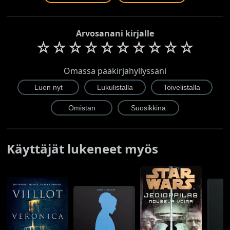
Arvosanani kirjalle
☆
☆
☆
☆
☆
☆
☆
☆
☆
☆
Omassa pääkirjahyllyssäni
Käyttäjät lukeneet myös