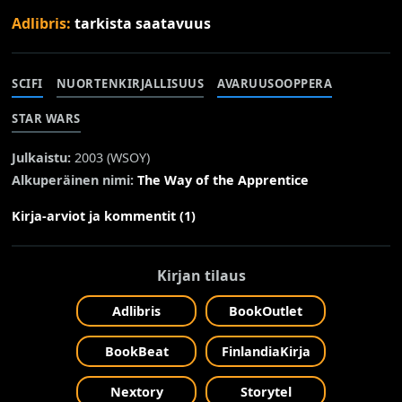
Adlibris:
tarkista saatavuus
SCIFI
NUORTENKIRJALLISUUS
AVARUUSOOPPERA
STAR WARS
Julkaistu:
2003 (
WSOY
)
Alkuperäinen nimi:
The Way of the Apprentice
Kirja-arviot ja kommentit (1)
Kirjan tilaus
Adlibris
BookOutlet
BookBeat
FinlandiaKirja
Nextory
Storytel