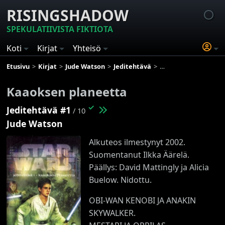
RISINGSHADOW
SPEKULATIIVISTA FIKTIOTA
Koti
Kirjat
Yhteisö
Etusivu
Kirjat
Jude Watson
Jeditehtävä
Kaaoksen planeetta
Kaaoksen planeetta
✓
Jeditehtävä #1
/ 10
Jude Watson
Alkuteos ilmestynyt 2002.
Suomentanut Ilkka Äärelä.
Päällys: David Mattingly ja Alicia
Buelow. Nidottu.
OBI-WAN KENOBI JA ANAKIN
SKYWALKER.