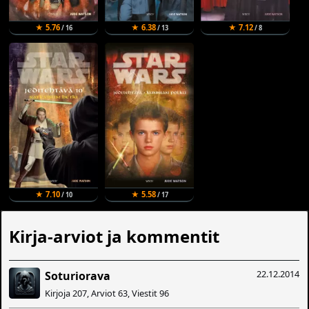
★ 5.76
★ 6.38
★ 7.12
/ 16
/ 13
/ 8
★ 7.10
★ 5.58
/ 10
/ 17
Kirja-arviot ja kommentit
22.12.2014
Soturiorava
Kirjoja 207, Arviot 63, Viestit 96