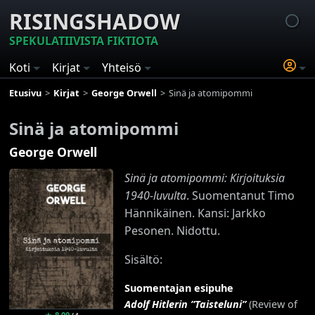
RISINGSHADOW
SPEKULATIIVISTA FIKTIOTA
Koti
Kirjat
Yhteisö
Etusivu
Kirjat
George Orwell
Sinä ja atomipommi
Sinä ja atomipommi
George Orwell
Sinä ja atomipommi: Kirjoituksia
1940-luvulta
. Suomentanut Timo
Hännikäinen. Kansi: Jarkko
Pesonen. Nidottu.
Sisältö:
Suomentajan esipuhe
Adolf Hitlerin ”Taisteluni”
(Review of