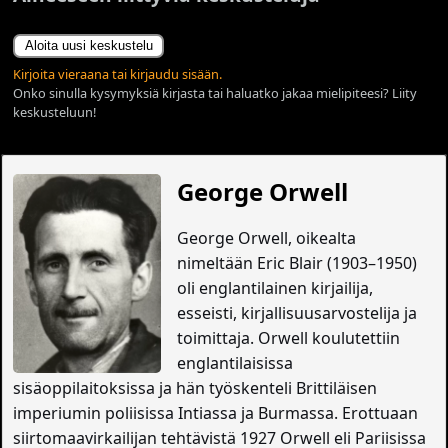
Aloita uusi keskustelu
Kirjoita vieraana tai kirjaudu sisään.
Onko sinulla kysymyksiä kirjasta tai haluatko jakaa mielipiteesi? Liity
keskusteluun!
George Orwell
George Orwell, oikealta
nimeltään Eric Blair (1903–1950)
oli englantilainen kirjailija,
esseisti, kirjallisuusarvostelija ja
toimittaja. Orwell koulutettiin
englantilaisissa
sisäoppilaitoksissa ja hän työskenteli Brittiläisen
imperiumin poliisissa Intiassa ja Burmassa. Erottuaan
siirtomaavirkailijan tehtävistä 1927 Orwell eli Pariisissa