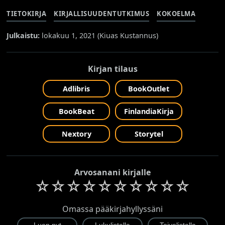
TIETOKIRJA
KIRJALLISUUDENTUTKIMUS
KOKOELMA
Julkaistu:
lokakuu 1, 2021 (
Kiuas Kustannus
)
Kirjan tilaus
Adlibris
BookOutlet
BookBeat
FinlandiaKirja
Nextory
Storytel
Arvosanani kirjalle
☆
☆
☆
☆
☆
☆
☆
☆
☆
☆
Omassa pääkirjahyllyssäni