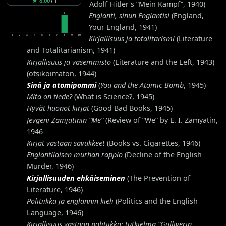
★
8.00
/
1
Adolf Hitler's ”Mein Kampf”, 1940)
Englanti, sinun Englantisi
(England,
1
Your England, 1941)
1
2
3
4
5
6
7
8
9
10
Kirjallisuus ja totalitarismi
(Literature
and Totalitarianism, 1941)
Kirjallisuus ja vasemmisto
(Literature and the Left, 1943)
(otsikoimaton, 1944)
Sinä ja atomipommi
(
You and the Atomic Bomb
, 1945)
Mitä on tiede?
(What is Science?, 1945)
Hyvät huonot kirjat
(Good Bad Books, 1945)
Jevgeni Zamjatinin ”Me”
(Review of ”We” by E. I. Zamyatin,
1946
Kirjat vastaan savukkeet
(Books vs. Cigarettes, 1946)
Englantilaisen murhan rappio
(Decline of the English
Murder, 1946)
Kirjallisuuden ehkäiseminen
(The Prevention of
Literature, 1946)
Politiikka ja englannin kieli
(Politics and the English
Language, 1946)
Kirjallisuus vastaan politiikka: tutkielma ”Gulliverin