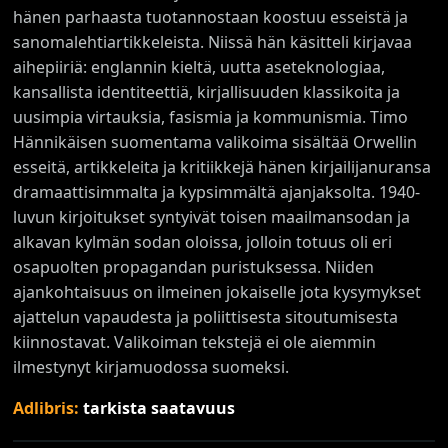
hänen parhaasta tuotannostaan koostuu esseistä ja
sanomalehtiartikkeleista. Niissä hän käsitteli kirjavaa
aihepiiriä: englannin kieltä, uutta aseteknologiaa,
kansallista identiteettiä, kirjallisuuden klassikoita ja
uusimpia virtauksia, fasismia ja kommunismia. Timo
Hännikäisen suomentama valikoima sisältää Orwellin
esseitä, artikkeleita ja kritiikkejä hänen kirjailijanuransa
dramaattisimmalta ja kypsimmältä ajanjaksolta. 1940-
luvun kirjoitukset syntyivät toisen maailmansodan ja
alkavan kylmän sodan oloissa, jolloin totuus oli eri
osapuolten propagandan puristuksessa. Niiden
ajankohtaisuus on ilmeinen jokaiselle jota kysymykset
ajattelun vapaudesta ja poliittisesta sitoutumisesta
kiinnostavat. Valikoiman tekstejä ei ole aiemmin
ilmestynyt kirjamuodossa suomeksi.
Adlibris:
tarkista saatavuus