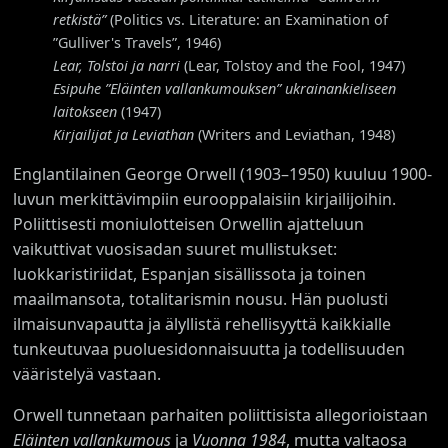
retkistä”
(Politics vs. Literature: an Examination of
”Gulliver's Travels”, 1946)
Lear, Tolstoi ja narri
(Lear, Tolstoy and the Fool, 1947)
Esipuhe ”Eläinten vallankumouksen” ukrainankieliseen
laitokseen
(1947)
Kirjailijat ja Leviathan
(Writers and Leviathan, 1948)
Englantilainen George Orwell (1903–1950) kuuluu 1900-
luvun merkittävimpiin eurooppalaisiin kirjailijoihin.
Poliittisesti moniulotteisen Orwellin ajatteluun
vaikuttivat vuosisadan suuret mullistukset:
luokkaristiriidat, Espanjan sisällissota ja toinen
maailmansota, totalitarismin nousu. Hän puolusti
ilmaisunvapautta ja älyllistä rehellisyyttä kaikkialle
tunkeutuvaa puoluesidonnaisuutta ja todellisuuden
vääristelyä vastaan.
Orwell tunnetaan parhaiten poliittisista allegorioistaan
Eläinten vallankumous
ja
Vuonna 1984
, mutta valtaosa