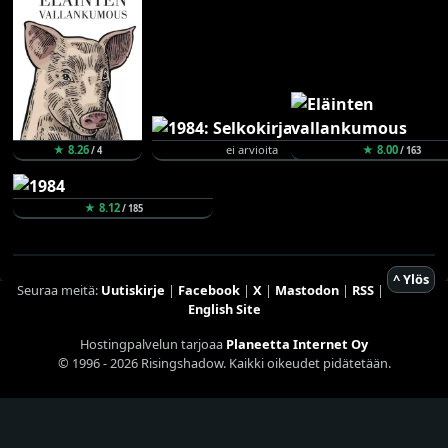
★ 8.26
ei arvioita
★ 8.00
/ 4
/ 163
★ 8.12
/ 185
^ Ylös
Seuraa meitä:
Uutiskirje
|
Facebook
|
X
|
Mastodon
|
RSS
|
English Site
Hostingpalvelun tarjoaa
Planeetta Internet Oy
© 1996 - 2026 Risingshadow. Kaikki oikeudet pidätetään.