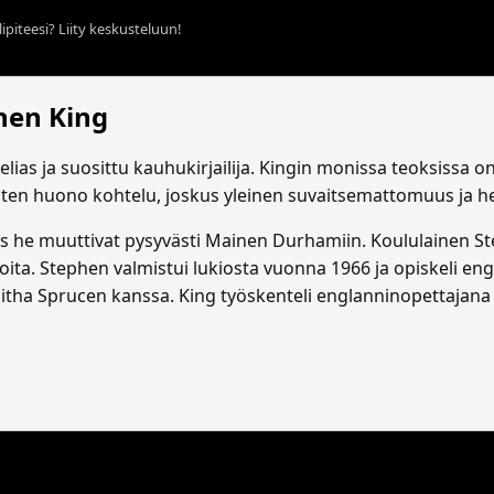
ipiteesi? Liity keskusteluun!
hen King
elias ja suosittu kauhukirjailija. Kingin monissa teoksissa 
sten huono kohtelu, joskus yleinen suvaitsemattomuus ja 
es he muuttivat pysyvästi Mainen Durhamiin. Koululainen S
inoita. Stephen valmistui lukiosta vuonna 1966 ja opiskeli en
tha Sprucen kanssa. King työskenteli englanninopettajana ja