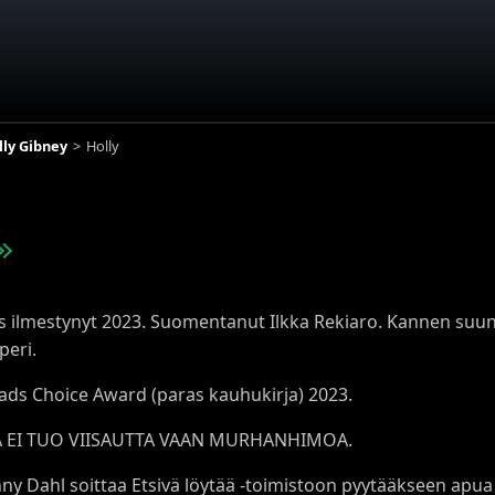
lly Gibney
Holly
 ilmestynyt 2023. Suomentanut Ilkka Rekiaro. Kannen suunnit
peri.
ds Choice Award (paras kauhukirja) 2023.
Ä EI TUO VIISAUTTA VAAN MURHANHIMOA.
ny Dahl soittaa Etsivä löytää -toimistoon pyytääkseen apua