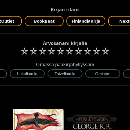
Kirjan tilaus
Outlet
BookBeat
FinlandiaKirja
Next
Arvosanani kirjalle
☆
☆
☆
☆
☆
☆
☆
☆
☆
☆
Omassa pääkirjahyllyssäni