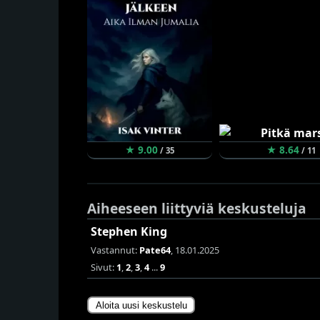
★ 9.00
★ 8.64
/ 35
/ 11
Aiheeseen liittyviä keskusteluja
Stephen King
Vastannut:
Pate64
, 18.01.2025
Sivut:
1
,
2
,
3
,
4
...
9
Aloita uusi keskustelu