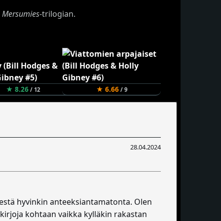
n
Mersumies
-trilogian.
★ 8.26
★ 6.66
/ 12
/ 9
28.04.2024
lestä hyvinkin anteeksiantamatonta. Olen
 kirjoja kohtaan vaikka kylläkin rakastan