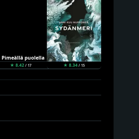
★ 8.42
★ 8.34
★ 8.26
/ 17
/ 15
/ 