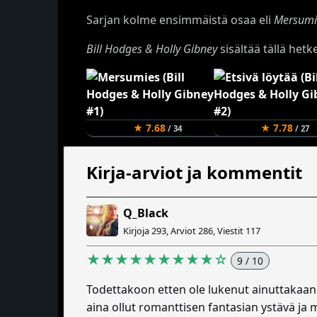
Sarjan kolme ensimmäistä osaa eli
Mersumi
Bill Hodges & Holly Gibney
sisältää tällä hetke
★ 7.68
★ 7.78
/ 34
/ 27
Kirja-arviot ja kommentit
Q_Black
Kirjoja 293, Arviot 286, Viestit 117
★★★★★★★★★☆
9 / 10
Todettakoon etten ole lukenut ainuttakaan
aina ollut romanttisen fantasian ystävä ja m