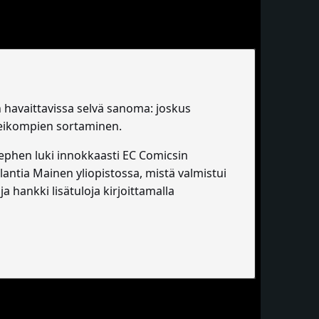
on havaittavissa selvä sanoma: joskus
heikompien sortaminen.
tephen luki innokkaasti EC Comicsin
glantia Mainen yliopistossa, mistä valmistui
 hankki lisätuloja kirjoittamalla