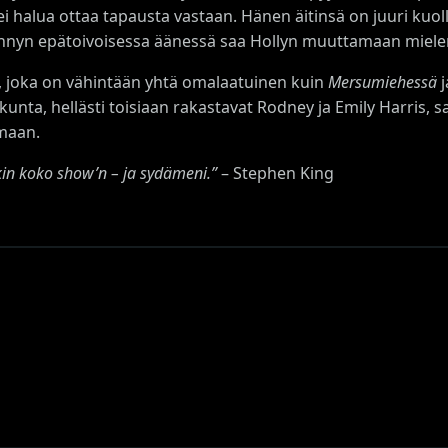
i halua ottaa tapausta vastaan. Hänen äitinsä on juuri kuol
n Pennyn epätoivoisessa äänessä saa Hollyn muuttamaan miele
y, joka on vähintään yhtä omalaatuinen kuin
Mersumiehessä
j
ta, hellästi toisiaan rakastavat Rodney ja Emily Harris, sa
maan.
ikin koko show’n – ja sydämeni.”
– Stephen King