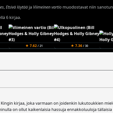
es
,
Etsivä löytää
ja
Viimeinen vartio
muodostavat niin sanotu
llä 6 kirjaa.
★ 7.62
★ 7.36
/ 21
/ 30
 Kingin kirjaa, joka varmaan on joidenkin lukutoukkien mie
inulla on ollut kaikenlaisia hassuja ennakkoluuloja tällaisia