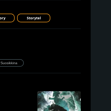
ory
Storytel