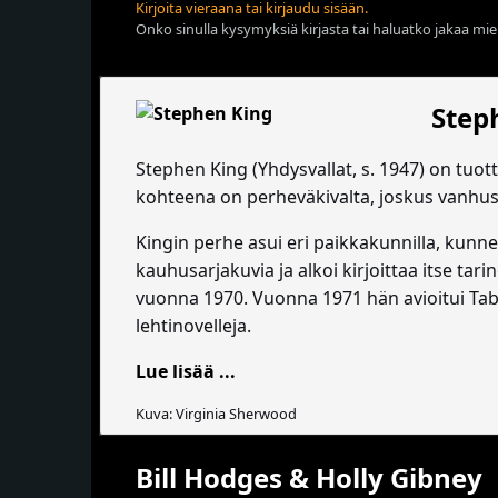
Kirjoita vieraana tai kirjaudu sisään.
Onko sinulla kysymyksiä kirjasta tai haluatko jakaa miel
Step
Stephen King (Yhdysvallat, s. 1947) on tuott
kohteena on perheväkivalta, joskus vanhu
Kingin perhe asui eri paikkakunnilla, kunn
kauhusarjakuvia ja alkoi kirjoittaa itse tar
vuonna 1970. Vuonna 1971 hän avioitui Tabi
lehtinovelleja.
Lue lisää ...
Kuva: Virginia Sherwood
Bill Hodges & Holly Gibney