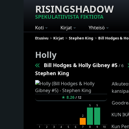
RISINGSHADOW
SPEKULATIIVISTA FIKTIOTA
Koti
Kirjat
Yhteisö
Etusivu
Kirjat
Stephen King
Bill Hodges & Ho
Holly
Bill Hodges & Holly Gibney #5
/ 6
Stephen King
Alkuteos
kansipa
★
8.26
/
12
Goodrea
5
5
KUN IK
2
Kun Pen
1
2
3
4
5
6
7
8
9
10