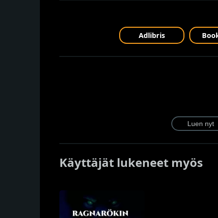
Adlibris
Book
Käyttäjät lukeneet myös