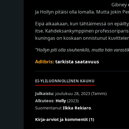
Gibney e
Ja Hollyn pitäisi olla lomalla. Mutta joki
Eipä aikaakaan, kun tähtäimessä on epäilt
itse. Kahdeksankymppinen professoripariskun
kuningas on koskaan onnistunut kuvittele
”Hollyn piti olla sivuhenkilö, mutta hän varast
Adlibris:
tarkista saatavuus
EI-YLILUONNOLLINEN KAUHU
Julkaistu:
joulukuu 28, 2023 (
Tammi
)
Alkuteos:
Holly
(2023)
Suomentanut
Ilkka Rekiaro
.
Kirja-arviot ja kommentit (1)