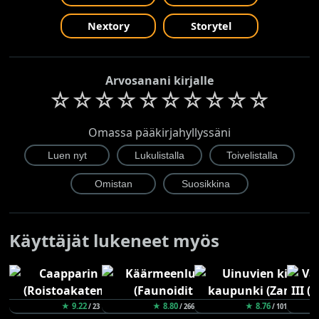
Nextory
Storytel
Arvosanani kirjalle
☆
☆
☆
☆
☆
☆
☆
☆
☆
☆
Omassa pääkirjahyllyssäni
Käyttäjät lukeneet myös
★ 9.22
★ 8.80
★ 8.76
/ 23
/ 266
/ 101