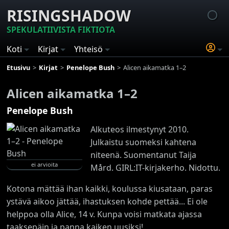
RISINGSHADOW
SPEKULATIIVISTA FIKTIOTA
Koti
Kirjat
Yhteisö
Etusivu
Kirjat
Penelope Bush
Alicen aikamatka 1–2
Alicen aikamatka 1–2
Penelope Bush
Alkuteos ilmestynyt 2010.
Julkaistu suomeksi kahtena
niteenä. Suomentanut Taija
ei arvioita
Mård. GIRL:IT-kirjakerho. Nidottu.
Kotona mättää ihan kaikki, koulussa kiusataan, paras
ystävä aikoo jättää, ihastuksen kohde pettää... Ei ole
helppoa olla Alice, 14 v. Kunpa voisi matkata ajassa
taaksepäin ja panna kaiken uusiksi!