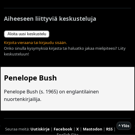
Aiheeseen liittyviä keskusteluja
Aloita uusi keskustelu
Kirjoita vieraana tai kirjaudu sisään.
Onko sinulla kysymyksiä kirjasta tai haluatko jakaa mielipiteesi? Liity
keskusteluun!
Penelope Bush
Penelope Bush (s. 1965) on englantilainen
nuortenkirjailija.
^ Ylös
Seuraa meitä:
Uutiskirje
|
Facebook
|
X
|
Mastodon
|
RSS
|
English Site