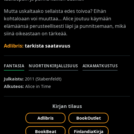
Mutta uskaltaako sellaista edes toivoa? Eihän
kohtaloaan voi muuttaa... Alice joutuu käymään
elämäänsä perusteellisesti läpi ja punnitsemaan, mikä
siinä oikeastaan on tärkeää.
Adlibris:
tarkista saatavuus
FANTASIA
NUORTENKIRJALLISUUS
AIKAMATKUSTUS
Julkaistu:
2011 (
Stabenfeldt
)
Alkuteos:
Alice in Time
Kirjan tilaus
Adlibris
BookOutlet
BookBeat
FinlandiaKirja