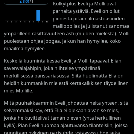
⧗
8.00
/
1
Kolkytplus Eveli ja Molli ovat
1
parhaita ystäviä. Eveli on ollut
pienestä pitäen ilmastoasioiden
1
2
3
4
5
6
7
8
9
10
mallioppilas ja julistanut sanomaa
ympärilleen rasittavuuteen asti (muiden mielestä). Molli
puolestaan ohjaa joogaa, ja kun hän hymyilee, koko
maailma hymyilee.
Keskellä kuuminta kesää Eveli ja Molli tapaavat Elian,
savenvalajahipin, joka hiihtelee ympäriinsä
merkillisessä panssariasussa. Siitä huolimatta Elia on
heidän kummankin mielestä kertakaikkisen täydellinen
mies Mollille.
Mitä puuhakkaammin Eveli johdattaa heitä yhteen, sitä
selvemmäksi käy, että Elia ei olekaan aivan se mies,
jonka he kuvittelivat tämän olevan (yhtä herkullinen
kyllä). Pian Eveli huomaa ajautuvansa tilanteisiin, joissa
punnitaan nykyinen parisuhde, ystävyyssuhde sekä