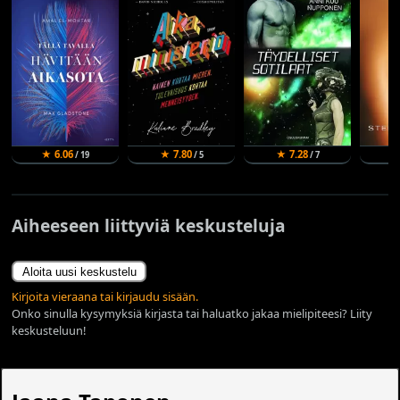
★ 6.06
★ 7.80
★ 7.28
★ 
/ 19
/ 5
/ 7
Aiheeseen liittyviä keskusteluja
Aloita uusi keskustelu
Kirjoita vieraana tai kirjaudu sisään.
Onko sinulla kysymyksiä kirjasta tai haluatko jakaa mielipiteesi? Liity
keskusteluun!