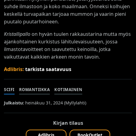
suhde ilmastoon ja koko maailmaan. Onneksi kolhujen
keskellä turvapaikan tarjoaa mummon ja vaarin pieni
puutalo puutarhoineen.
Kristallipallo
on hyvän tuulen rakkaustarina mutta myös
ajankohtainen kurkistus lähitulevaisuuteen, jossa
ilmastotavoitteet on saavutettu keinoilla, jotka
vaikuttavat kaikkien arkeen monin tavoin.
Adlibris:
tarkista saatavuus
SCIFI
ROMANTIIKKA
KOTIMAINEN
Julkaistu:
heinäkuu 31, 2024 (
Myllylahti
)
Kirjan tilaus
Adlibris
BookOutlet