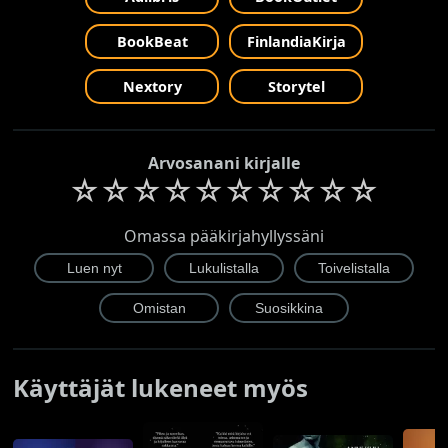
BookBeat
FinlandiaKirja
Nextory
Storytel
Arvosanani kirjalle
☆
☆
☆
☆
☆
☆
☆
☆
☆
☆
Omassa pääkirjahyllyssäni
Käyttäjät lukeneet myös