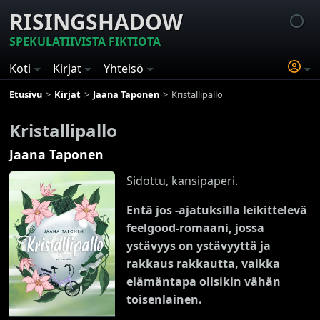
RISINGSHADOW
SPEKULATIIVISTA FIKTIOTA
Koti
Kirjat
Yhteisö
Etusivu
Kirjat
Jaana Taponen
Kristallipallo
Kristallipallo
Jaana Taponen
Sidottu, kansipaperi.
Entä jos -ajatuksilla leikittelevä
feelgood-romaani, jossa
ystävyys on ystävyyttä ja
rakkaus rakkautta, vaikka
elämäntapa olisikin vähän
toisenlainen.