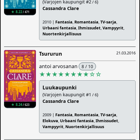
(Varjojen kaupungit #2
)
/ 6
Cassandra Clare
★ 8.22
/ 471
2010 |
Fantasia
,
Romantasia
,
TV-sarja
,
Urbaani fantasia
,
Ihmissudet
,
Vampyyrit
,
Nuortenkirjallisuus
21.03.2016
Tsururun
antoi arvosanan
8 / 10
★★★★★★★★
☆
☆
Luukaupunki
(Varjojen kaupungit #1
)
/ 6
Cassandra Clare
★ 8.24
/ 623
2009 |
Fantasia
,
Romantasia
,
TV-sarja
,
Elokuva
,
Urbaani fantasia
,
Ihmissudet
,
Vampyyrit
,
Nuortenkirjallisuus