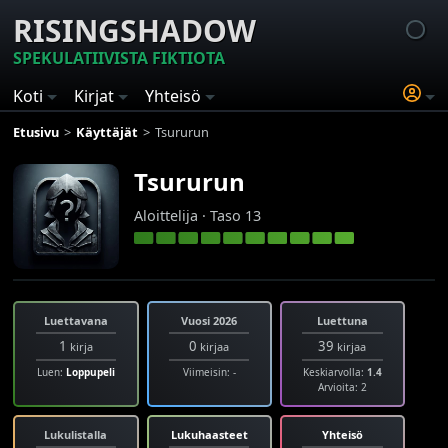
RISINGSHADOW
SPEKULATIIVISTA FIKTIOTA
Koti
Kirjat
Yhteisö
Etusivu
Käyttäjät
Tsururun
Tsururun
Aloittelija · Taso 13
Luettavana
Vuosi 2026
Luettuna
1
0
39
kirja
kirjaa
kirjaa
Luen:
Loppupeli
Viimeisin: -
Keskiarvolla:
1.4
Arvioita: 2
Lukulistalla
Lukuhaasteet
Yhteisö