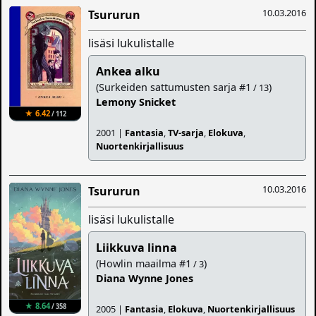
10.03.2016
Tsururun
lisäsi lukulistalle
Ankea alku
(Surkeiden sattumusten sarja #1
)
/ 13
Lemony Snicket
★ 6.42
/ 112
2001 |
Fantasia
,
TV-sarja
,
Elokuva
,
Nuortenkirjallisuus
10.03.2016
Tsururun
lisäsi lukulistalle
Liikkuva linna
(Howlin maailma #1
)
/ 3
Diana Wynne Jones
★ 8.64
/ 358
2005 |
Fantasia
,
Elokuva
,
Nuortenkirjallisuus