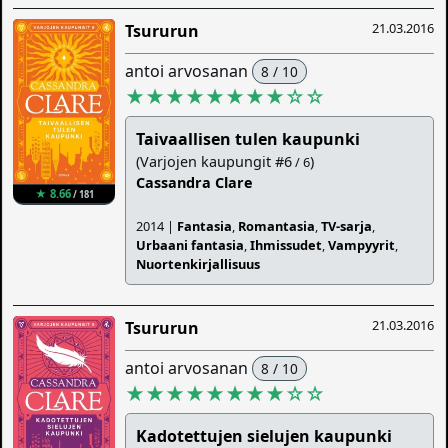
21.03.2016
Tsururun
antoi arvosanan
8 / 10
★★★★★★★★
☆
☆
Taivaallisen tulen kaupunki
(Varjojen kaupungit #6
)
/ 6
Cassandra Clare
★ 8.66
/ 181
2014 |
Fantasia
,
Romantasia
,
TV-sarja
,
Urbaani fantasia
,
Ihmissudet
,
Vampyyrit
,
Nuortenkirjallisuus
21.03.2016
Tsururun
antoi arvosanan
8 / 10
★★★★★★★★
☆
☆
Kadotettujen sielujen kaupunki