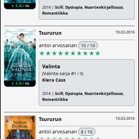
★ 8.36
/ 166
2016 |
Scifi
,
Dystopia
,
Nuortenkirjallisuus
,
Romantiikka
10.03.2016
Tsururun
antoi arvosanan
10 / 10
★★★★★★★★★★
Valinta
(Valinta-sarja #1
)
/ 5
Kiera Cass
★ 8.36
/ 166
2016 |
Scifi
,
Dystopia
,
Nuortenkirjallisuus
,
Romantiikka
10.03.2016
Tsururun
antoi arvosanan
8 / 10