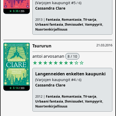
(Varjojen kaupungit #5
)
/ 6
Cassandra Clare
★ 8.38
/ 255
2013 |
Fantasia
,
Romantasia
,
TV-sarja
,
Urbaani fantasia
,
Ihmissudet
,
Vampyyrit
,
Nuortenkirjallisuus
21.03.2016
Tsururun
antoi arvosanan
8 / 10
★★★★★★★★
☆
☆
Langenneiden enkelten kaupunki
(Varjojen kaupungit #4
)
/ 6
Cassandra Clare
★ 8.14
/ 333
2012 |
Fantasia
,
Romantasia
,
TV-sarja
,
Urbaani fantasia
,
Ihmissudet
,
Vampyyrit
,
Nuortenkirjallisuus