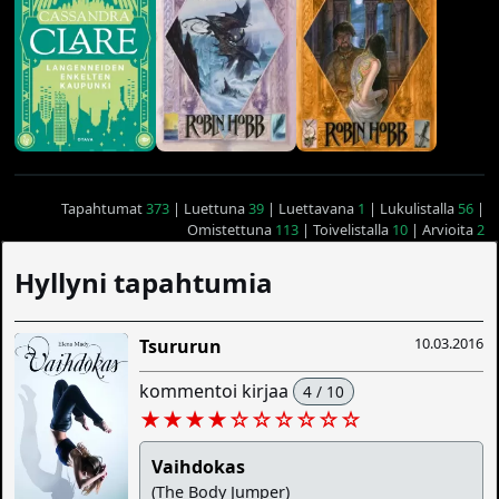
Tapahtumat
373
| Luettuna
39
| Luettavana
1
| Lukulistalla
56
|
Omistettuna
113
| Toivelistalla
10
| Arvioita
2
Hyllyni tapahtumia
10.03.2016
Tsururun
kommentoi kirjaa
4 / 10
★★★★
☆
☆
☆
☆
☆
☆
Vaihdokas
(The Body Jumper)