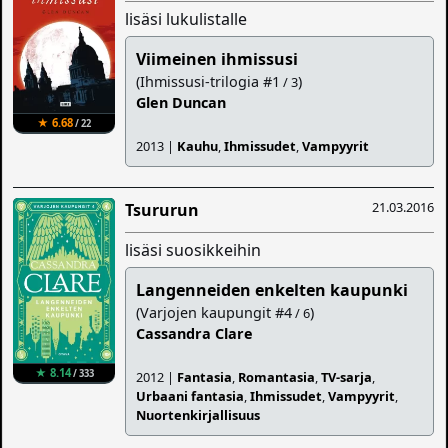
lisäsi lukulistalle
Viimeinen ihmissusi
(Ihmissusi-trilogia #1
)
/ 3
Glen Duncan
★ 6.68
/ 22
2013 |
Kauhu
,
Ihmissudet
,
Vampyyrit
21.03.2016
Tsururun
lisäsi suosikkeihin
Langenneiden enkelten kaupunki
(Varjojen kaupungit #4
)
/ 6
Cassandra Clare
★ 8.14
/ 333
2012 |
Fantasia
,
Romantasia
,
TV-sarja
,
Urbaani fantasia
,
Ihmissudet
,
Vampyyrit
,
Nuortenkirjallisuus