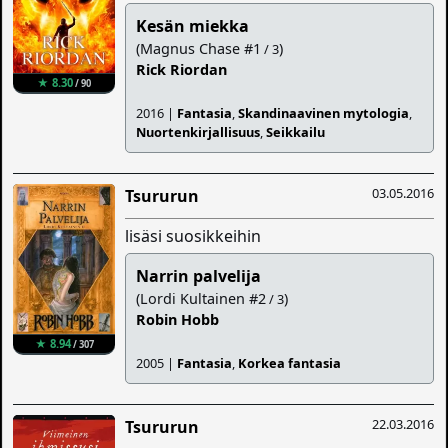
Kesän miekka
(Magnus Chase #1
)
/ 3
Rick Riordan
★ 8.30
/ 90
2016 |
Fantasia
,
Skandinaavinen mytologia
,
Nuortenkirjallisuus
,
Seikkailu
03.05.2016
Tsururun
lisäsi suosikkeihin
Narrin palvelija
(Lordi Kultainen #2
)
/ 3
Robin Hobb
★ 8.94
/ 307
2005 |
Fantasia
,
Korkea fantasia
22.03.2016
Tsururun