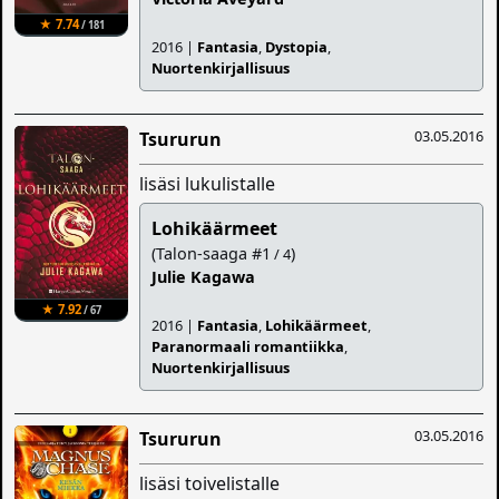
★ 7.74
/ 181
2016 |
Fantasia
,
Dystopia
,
Nuortenkirjallisuus
03.05.2016
Tsururun
lisäsi lukulistalle
Lohikäärmeet
(Talon-saaga #1
)
/ 4
Julie Kagawa
★ 7.92
/ 67
2016 |
Fantasia
,
Lohikäärmeet
,
Paranormaali romantiikka
,
Nuortenkirjallisuus
03.05.2016
Tsururun
lisäsi toivelistalle