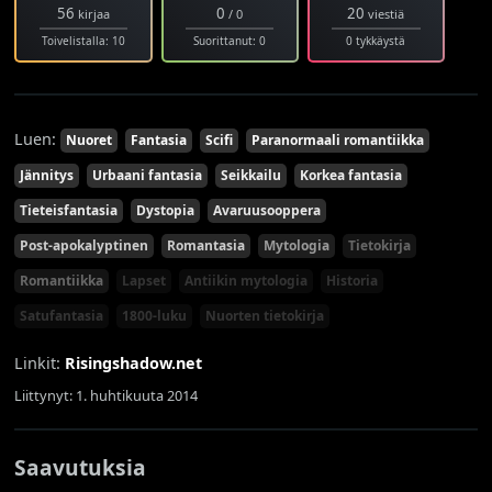
56
0
20
kirjaa
/ 0
viestiä
Toivelistalla: 10
Suorittanut: 0
0 tykkäystä
Luen:
Nuoret
Fantasia
Scifi
Paranormaali romantiikka
Jännitys
Urbaani fantasia
Seikkailu
Korkea fantasia
Tieteisfantasia
Dystopia
Avaruusooppera
Post-apokalyptinen
Romantasia
Mytologia
Tietokirja
Romantiikka
Lapset
Antiikin mytologia
Historia
Satufantasia
1800-luku
Nuorten tietokirja
Linkit:
Risingshadow.net
Liittynyt: 1. huhtikuuta 2014
Saavutuksia