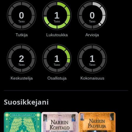
0
1
0
Taso
Taso
Taso
Tutkija
Lukutoukka
Arvioija
2
1
1
Taso
Taso
Taso
Keskustelija
Osallistuja
Kokonaisuus
Suosikkejani