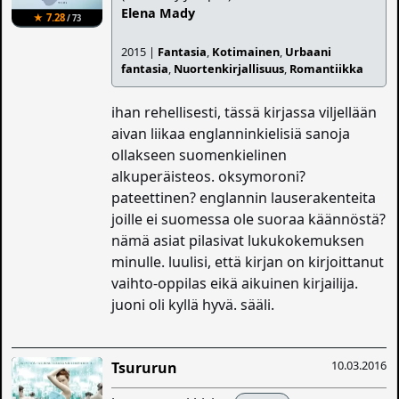
Elena Mady
★ 7.28
/ 73
2015 |
Fantasia
,
Kotimainen
,
Urbaani
fantasia
,
Nuortenkirjallisuus
,
Romantiikka
ihan rehellisesti, tässä kirjassa viljellään
aivan liikaa englanninkielisiä sanoja
ollakseen suomenkielinen
alkuperäisteos. oksymoroni?
pateettinen? englannin lauserakenteita
joille ei suomessa ole suoraa käännöstä?
nämä asiat pilasivat lukukokemuksen
minulle. luulisi, että kirjan on kirjoittanut
vaihto-oppilas eikä aikuinen kirjailija.
juoni oli kyllä hyvä. sääli.
10.03.2016
Tsururun