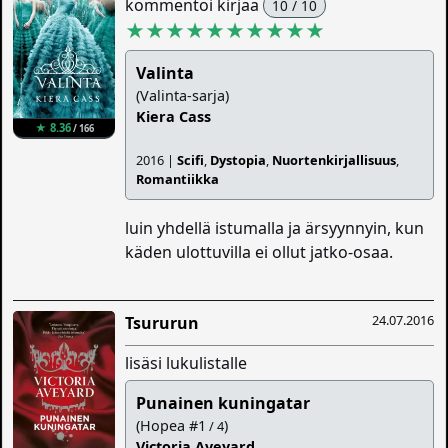
kommentoi kirjaa
10 / 10
★★★★★★★★★★
Valinta
(Valinta-sarja)
Kiera Cass
★ 8.36
/ 166
2016 |
Scifi
,
Dystopia
,
Nuortenkirjallisuus
,
Romantiikka
luin yhdellä istumalla ja ärsyynnyin, kun
käden ulottuvilla ei ollut jatko-osaa.
24.07.2016
Tsururun
lisäsi lukulistalle
Punainen kuningatar
(Hopea #1
)
/ 4
Victoria Aveyard