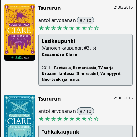
21.03.2016
Tsururun
antoi arvosanan
8 / 10
★★★★★★★★
☆
☆
Lasikaupunki
(Varjojen kaupungit #3
)
/ 6
Cassandra Clare
★ 8.62
/ 422
2011 |
Fantasia
,
Romantasia
,
TV-sarja
,
Urbaani fantasia
,
Ihmissudet
,
Vampyyrit
,
Nuortenkirjallisuus
21.03.2016
Tsururun
antoi arvosanan
8 / 10
★★★★★★★★
☆
☆
Tuhkakaupunki