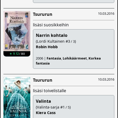
10.03.2016
Tsururun
lisäsi suosikkeihin
Narrin kohtalo
(Lordi Kultainen #3
)
/ 3
Robin Hobb
★ 9.12
/ 303
2006 |
Fantasia
,
Lohikäärmeet
,
Korkea
fantasia
10.03.2016
Tsururun
lisäsi toivelistalle
Valinta
(Valinta-sarja #1
)
/ 5
Kiera Cass