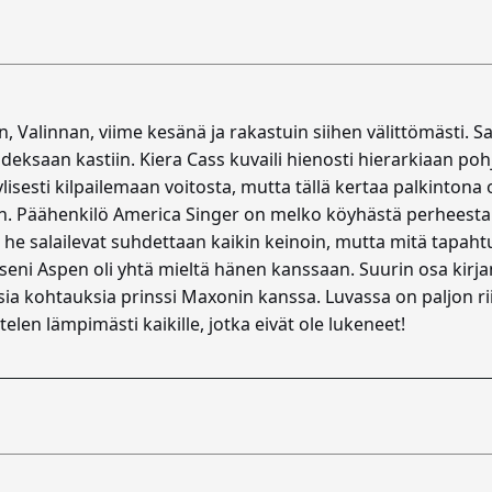
 Valinnan, viime kesänä ja rakastuin siihen välittömästi. S
deksaan kastiin. Kiera Cass kuvaili hienosti hierarkiaan po
ylisesti kilpailemaan voitosta, mutta tällä kertaa palkintona 
aan. Päähenkilö America Singer on melko köyhästä perheesta
he salailevat suhdettaan kaikin keinoin, mutta mitä tapaht
eni Aspen oli yhtä mieltä hänen kanssaan. Suurin osa kirja
ia kohtauksia prinssi Maxonin kanssa. Luvassa on paljon r
telen lämpimästi kaikille, jotka eivät ole lukeneet!