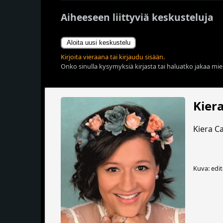
Aiheeseen liittyviä keskusteluja
Aloita uusi keskustelu
Kirjoita vieraana tai kirjaudu sisään.
Onko sinulla kysymyksiä kirjasta tai haluatko jakaa miel
Kier
Kiera Ca
Kuva: edi