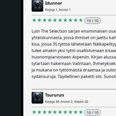
Idunnor
Kirjoja 1, Arviot 1
★★★★★★★★★★
10 / 10
Luin The Selection sarjan ensimmäisen osan,
yhteiskunnasta, jossa ihmiset on jaettu kah
kisa, jossa 35 tyttöä lähetetään Nälkäpelity
tulee ainakin yksi tyttö osallistumaan kis
huonompiarvoiseen Aspeniin. Kirjan alussa 
tytärtään hakemaan Valintaan. Ihmetykseks
ja mukana on tyttömäistä draamaa ja sulois
sydänsuruja. Täydellinen paketti siis. Suosit
Tsururun
Kirjoja 39, Arviot 2, Viestit 20
★★★★★★★★★★
10 / 10