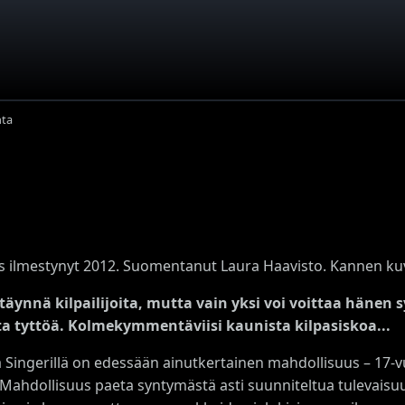
nta
s ilmestynyt 2012. Suomentanut Laura Haavisto. Kannen ku
 täynnä kilpailijoita, mutta vain yksi voi voittaa hän
a tyttöä. Kolmekymmentäviisi kaunista kilpasiskoa...
 Singerillä on edessään ainutkertainen mahdollisuus – 17-vuo
. Mahdollisuus paeta syntymästä asti suunniteltua tulevaisuu