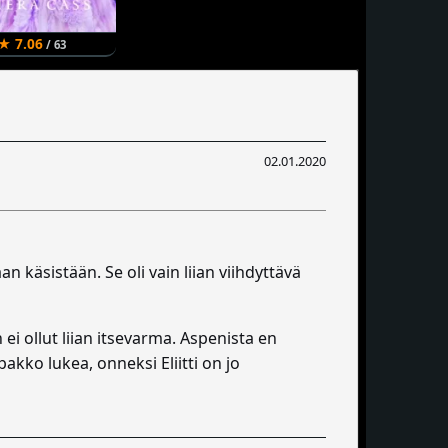
★ 7.06
/ 63
02.01.2020
 käsistään. Se oli vain liian viihdyttävä
i ollut liian itsevarma. Aspenista en
pakko lukea, onneksi Eliitti on jo