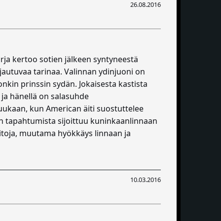
26.08.2016
arja kertoo sotien jälkeen syntyneestä
hjautuvaa tarinaa. Valinnan ydinjuoni on
onkin prinssin sydän. Jokaisesta kastista
 ja hänellä on salasuhde
uukaan, kun American äiti suostuttelee
n tapahtumista sijoittuu kuninkaanlinnaan
iitoja, muutama hyökkäys linnaan ja
10.03.2016