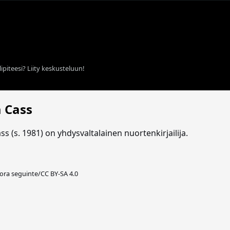
ipiteesi? Liity keskusteluun!
a Cass
ss (s. 1981) on yhdysvaltalainen nuortenkirjailija.
tora seguinte/CC BY-SA 4.0