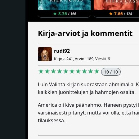
★ 8.36
★ 7.66
/ 166
/ 124
Kirja-arviot ja kommentit
rudi92
Kirjoja 241, Arviot 189, Viestit 6
★★★★★★★★★★
10 / 10
Luin Valinta kirjan suorastaan ahmimalla. Ki
kaikkien juonittelujen ja hahmojen osalta.
America oli kiva päähahmo. Häneen pystyi h
varsinaisesti pitänyt, mutta voi olla, että h
tilauksessa.