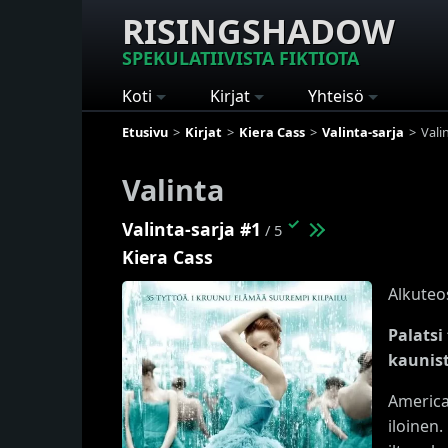
RISINGSHADOW
SPEKULATIIVISTA FIKTIOTA
Koti
Kirjat
Yhteisö
Etusivu
Kirjat
Kiera Cass
Valinta-sarja
Vali
Valinta
✓
Valinta-sarja #1
/ 5
Kiera Cass
Alkuteo
Palatsi
kaunist
America
iloinen