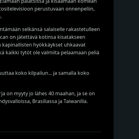
 Elämään palatsissa ja kisaamaan komean
 tositelevisioon perustuvaan onnenpeliin,
.
äntämään selkänsä salaiselle rakastetulleen
can on jätettävä kotinsa kisatakseen
en kapinallisten hyökkäykset uhkaavat
tkä kaikki tytöt ole valmiita pelaamaan peliä
uttaa koko kilpailun... ja samalla koko
ja on myyty jo lähes 40 maahan, ja se on
ysvalloissa, Brasiliassa ja Taiwanilla.