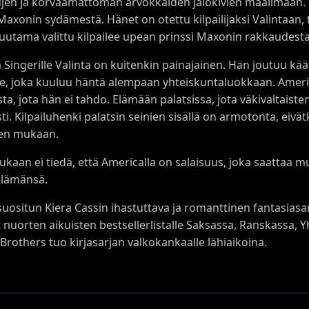
ujen ja korvaamattoman arvokkaiden jalokivien maailmaan.
 Maxonin sydämestä. Hänet on otettu kilpailijaksi Valintaan,
uutama valittu kilpailee upean prinssi Maxonin rakkaudesta
 Singerille Valinta on kuitenkin painajainen. Hän joutuu kä
le, joka kuuluu häntä alempaan yhteiskuntaluokkaan. Ameri
ta, jota hän ei tahdo. Elämään palatsissa, jota väkivaltaist
ti. Kilpailuhenki palatsin seinien sisällä on armotonta, eivä
en mukaan.
kaan ei tiedä, että Americalla on salaisuus, joka saattaa mu
elämänsä.
uositun Kiera Cassin ihastuttava ja romanttinen fantasiasar
nuorten aikuisten bestsellerlistalle Saksassa, Ranskassa, Yhd
rothers tuo kirjasarjan valkokankaalle lähiaikoina.