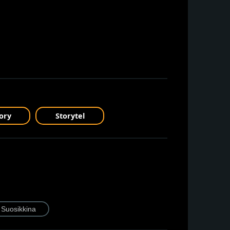
ory
Storytel