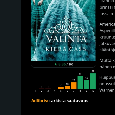
iltapuk
prinssi
jossa m
America
Aspenil
kruunus
jatkuvas
sääntöj
Mutta ku
★
8.36
/
166
hänen 
52
44
Huippus
29
22
noussut 
10
7
1
1
Warner B
1
2
3
4
5
6
7
8
9
10
Adlibris:
tarkista saatavuus