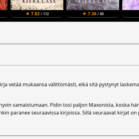
★ 7.82
★ 7.36
/ 112
/ 80
rja vetää mukaansa välittömästi, eikä sitä pystynyt laskemaan
yvin samaistumaan. Pidin tosi paljon Maxonista, koska hän e
änkin paranee seuraavissa kirjoissa. Sillä seuraavat kirjat on 