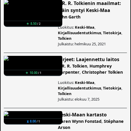
J. R. R. Tolkienin maailmat:
Näin syntyi Keski-Maa
John Garth
★ 8.50
/ 2
Luokitus:
Keski-Maa
,
Kirjallisuudentutkimus
,
Tietokirja
,
Tolkien
Julkaistu: helmikuu 25, 2021
Kirjeet: Laajennettu laitos
J. R. R. Tolkien
,
Humphrey
Carpenter
,
Christopher Tolkien
★ 10.00
/ 1
Luokitus:
Keski-Maa
,
Kirjallisuudentutkimus
,
Tietokirja
,
Tolkien
Julkaistu: elokuu 7, 2025
Keski-Maan kartasto
Karen Wynn Fonstad
,
Stéphane
⧗ 8.00
/ 1
Arson