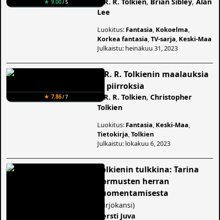
J. R. R. Tolkien
,
Brian Sibley
,
Alan
★ 9.00
/ 5
Lee
Luokitus:
Fantasia
,
Kokoelma
,
Korkea fantasia
,
TV-sarja
,
Keski-Maa
Julkaistu: heinäkuu 31, 2023
J. R. R. Tolkienin maalauksia
ja piirroksia
J. R. R. Tolkien
,
Christopher
★ 7.86
/ 7
Tolkien
Luokitus:
Fantasia
,
Keski-Maa
,
Tietokirja
,
Tolkien
Julkaistu: lokakuu 6, 2023
Tolkienin tulkkina: Tarina
Sormusten herran
suomentamisesta
(
Kirjokansi
)
Kersti Juva