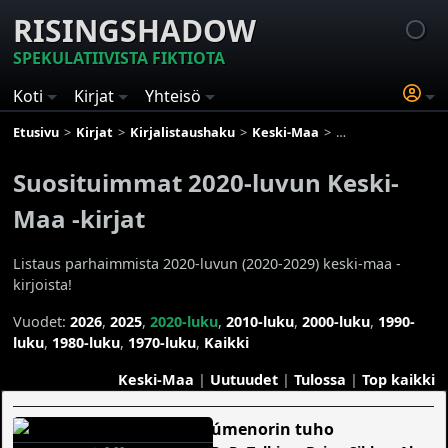
RISINGSHADOW
SPEKULATIIVISTA FIKTIOTA
Koti
Kirjat
Yhteisö
Etusivu
Kirjat
Kirjalistaushaku
Keski-Maa
Suosituimmat 2020-
Suosituimmat 2020-luvun Keski-
Maa -kirjat
Listaus parhaimmista 2020-luvun (2020-2029) keski-maa -
kirjoista!
Vuodet:
2026
,
2025
,
2020-luku
,
2010-luku
,
2000-luku
,
1990-
luku
,
1980-luku
,
1970-luku
,
Kaikki
Keski-Maa
|
Uutuudet
|
Tulossa
|
Top kaikki
Númenorin tuho