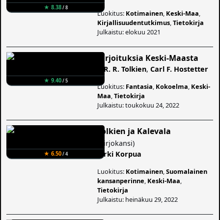
★ 8.38
/ 8
Luokitus:
Kotimainen
,
Keski-Maa
,
Kirjallisuudentutkimus
,
Tietokirja
Julkaistu: elokuu 2021
Kirjoituksia Keski-Maasta
J. R. R. Tolkien
,
Carl F. Hostetter
★ 9.40
/ 5
Luokitus:
Fantasia
,
Kokoelma
,
Keski-
Maa
,
Tietokirja
Julkaistu: toukokuu 24, 2022
Tolkien ja Kalevala
(
Kirjokansi
)
Jyrki Korpua
★ 6.50
/ 4
Luokitus:
Kotimainen
,
Suomalainen
kansanperinne
,
Keski-Maa
,
Tietokirja
Julkaistu: heinäkuu 29, 2022