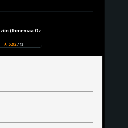
★ 5.92
/ 12