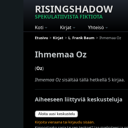
RISINGSHADOW
SPEKULATIIVISTA FIKTIOTA
Koti
Kirjat
Yhteisö
Etusivu
Kirjat
L. Frank Baum
Ihmemaa Oz
Ihmemaa Oz
(
Oz
)
Ihmemaa Oz
sisältää tällä hetkellä 5 kirjaa.
Aiheeseen liittyviä keskusteluja
Aloita uusi keskustelu
Kirjoita vieraana tai kirjaudu sisään.
Kiinnostaako sarja tai sen teokset? Jaa mielipiteesi ja o