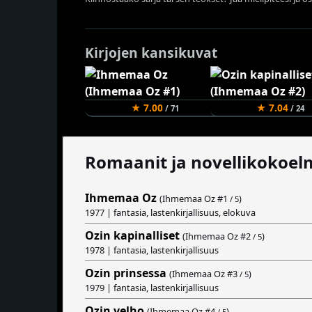
Kirjojen kansikuvat
★ 7.00
★ 7.04
/ 71
/ 24
Romaanit ja novellikokoel
Ihmemaa Oz
(Ihmemaa Oz #
1
)
/ 5
1977 | fantasia, lastenkirjallisuus, elokuva
Ozin kapinalliset
(Ihmemaa Oz #
2
)
/ 5
1978 | fantasia, lastenkirjallisuus
Ozin prinsessa
(Ihmemaa Oz #
3
)
/ 5
1979 | fantasia, lastenkirjallisuus
Ozin velho
(Ihmemaa Oz #
4
)
/ 5