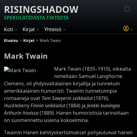
RISINGSHADOW
SPEKULATIIVISTA FIKTIOTA
Koti
Kirjat
Yhteisö
Etusivu
Kirjat
Mark Twain
Mark Twain
Mark Twain (1835–1910), oikealta
nimeltään Samuel Langhorne
Clemens, oli yhdysvaltalainen kirjailija ja tunnetuin
amerikkalainen humoristi. Twainin tunnetuimpia
romaaneja ovat
Tom Sawyerin seikkailut
(1876),
Huckleberry Finnin seikkailut
(1884) ja
Jenkki kuningas
Arthurin hovissa
(1889). Hänen humoristisia tarinoitaan
on suomennettu useina kokoelmina.
Twainin Hänen kehityskertomukset pohjautuivat hänen