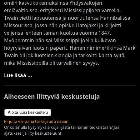
omiin kasvukokemuksiinsa Yhdysvaltojen
etelävaltioissa, erityisesti Mississippijoen varrella.
Twain vietti lapsuutensa ja nuoruutensa Hannibalissa
Missourissa, jossa hän opiskeli latojaksi ja kirjoitti
veljensä lehteen tämän kuoltua vuonna 1847.
Myöhemmin hän sai Mississippi-joella kulkevan
höyrylaivan luotsin paperit. Hänen nimimerkkinsä Mark
Twain oli jokiluotsien slangia ja tarkoitti kahta syltä,
mikä Mississippillä oli turvallinen syvyys.
Lue lisää ...
Aiheeseen liittyviä keskusteluja
Aloita uusi keskustelu
Kirjoita vieraana tai kirjaudu sisään.
Onko sinulla kysymyksiä kirjailijasta tai hänen teoksistaan? Jaa
ajatuksesi ja liity keskusteluun!