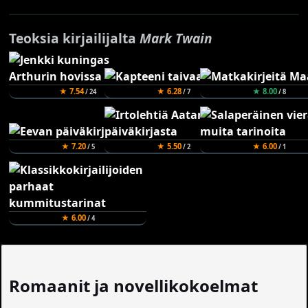
Teoksia kirjailijalta
Mark Twain
★ 7.54
★ 6.28
★ 8.00
/ 24
/ 7
/ 8
★ 7.20
★ 5.50
★ 6.00
/ 5
/ 2
/ 1
★ 6.00
/ 4
Romaanit ja novellikokoelmat