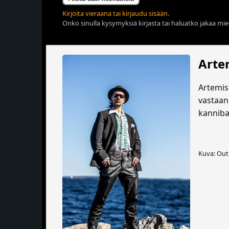
Kirjoita vieraana tai kirjaudu sisään.
Onko sinulla kysymyksiä kirjasta tai haluatko jakaa miel
Arte
Artemis 
vastaan
kannibal
Kuva: Out