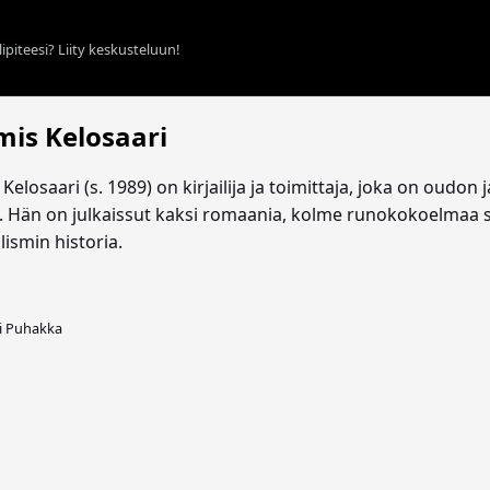
ipiteesi? Liity keskusteluun!
mis Kelosaari
Kelosaari (s. 1989) on kirjailija ja toimittaja, joka on oudon
. Hän on julkaissut kaksi romaania, kolme runokokoelmaa s
ismin historia.
i Puhakka