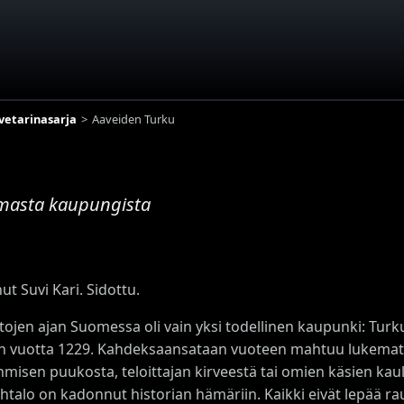
etarinasarja
Aaveiden Turku
masta kaupungista
ut Suvi Kari. Sidottu.
tojen ajan Suomessa oli vain yksi todellinen kaupunki: Tur
n vuotta 1229. Kahdeksaansataan vuoteen mahtuu lukematt
ihmisen puukosta, teloittajan kirveestä tai omien käsien ka
htalo on kadonnut historian hämäriin. Kaikki eivät lepää 