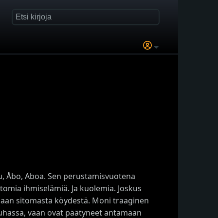
ku, Åbo, Aboa. Sen perustamisvuotena
omia ihmiselämiä. Ja kuolemia. Joskus
ulaan sitomasta köydestä. Moni traaginen
rauhassa, vaan ovat päätyneet antamaan