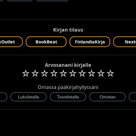
Kirjan tilaus
Outlet
BookBeat
FinlandiaKirja
Next
Arvosanani kirjalle
☆
☆
☆
☆
☆
☆
☆
☆
☆
☆
Omassa pääkirjahyllyssäni