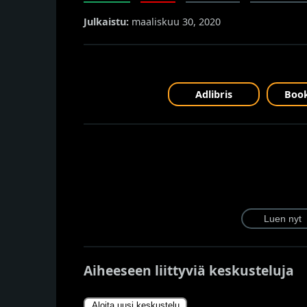
Julkaistu:
maaliskuu 30, 2020
Adlibris
Book
Aiheeseen liittyviä keskusteluja
Aloita uusi keskustelu