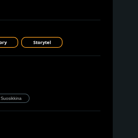
ory
Storytel