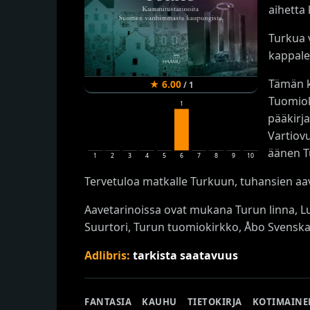
aihetta
Turkua 
kappale
Tämän k
★
6.00
/
1
Tuomiok
1
pääkirj
Vartiov
äänen Tu
1
2
3
4
5
6
7
8
9
10
Tervetuloa matkalle Turkuun, tuhansien aa
Aavetarinoissa ovat mukana Turun linna, Lu
Suurtori, Turun tuomiokirkko, Åbo Svenska 
Adlibris:
tarkista saatavuus
FANTASIA
KAUHU
TIETOKIRJA
KOTIMAINE