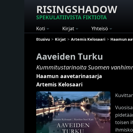
RISINGSHADOW
SPEKULATIIVISTA FIKTIOTA
Koti
Kirjat
Yhteisö
Etusivu
Kirjat
Artemis Kelosaari
Haamun aav
Aaveiden Turku
Kummitustarinoita Suomen vanhim
Haamun aavetarinasarja
Artemis Kelosaari
Kuvittan
Vuosisa
pidetää
toisen 
ihmisko