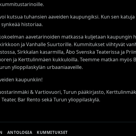
 kummitustarinoille.
voi kutsua tuhansien aaveiden kaupungiksi. Kun sen katuja v
 synkeää historiaa.
okoelman aavetarinoiden matkassa kuljetaan kaupungin histo
irkkoon ja Vanhalle Suurtorille. Kummitukset viihtyvät va
astossa, Sirkkalan kasarmilla, Åbo Svenska Teaterissa ja P
uoren ja Kerttulinmäen kukkuloilla. Teemme matkan myös B
run ylioppilaskylän urbaaniaaveille.
veiden kaupunkiin!
ostarinmäki & Vartiovuori, Turun pääkirjasto, Kerttulinmäki
Teater, Bar Rento sekä Turun ylioppilaskylä.
N
ANTOLOGIA
KUMMITUKSET