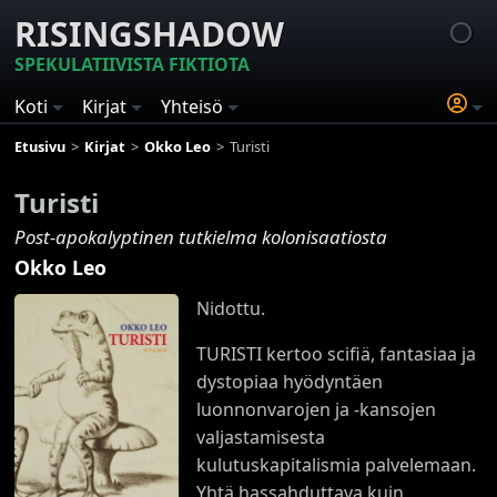
RISINGSHADOW
SPEKULATIIVISTA FIKTIOTA
Koti
Kirjat
Yhteisö
Etusivu
Kirjat
Okko Leo
Turisti
Turisti
Post-apokalyptinen tutkielma kolonisaatiosta
Okko Leo
Nidottu.
TURISTI kertoo scifiä, fantasiaa ja
dystopiaa hyödyntäen
luonnonvarojen ja -kansojen
valjastamisesta
kulutuskapitalismia palvelemaan.
Yhtä hassahduttava kuin