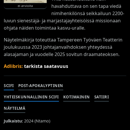
havahduttava on sen tapa viedä
ei arvioita
nimihenkilönsä seikkailuun 2200-
luvun sienestäjä- ja marjastajayhteisöissä missionaan
ohjata näiden toimintaa kasvu-uralle.
Näytelmäkirja toteuttaa Tampereen Työväen Teatterin
joulukuussa 2023 johtajanvaihdoksen yhteydessä
alasajaman ja vuodelle 2025 sovitun draamateoksen.
Adlibris:
tarkista saatavuus
SCIFI
POST-APOKALYPTINEN
YHTEISKUNNALLINEN SCIFI
KOTIMAINEN
SATIIRI
NÄYTELMÄ
Julkaistu:
2024 (
Ntamo
)