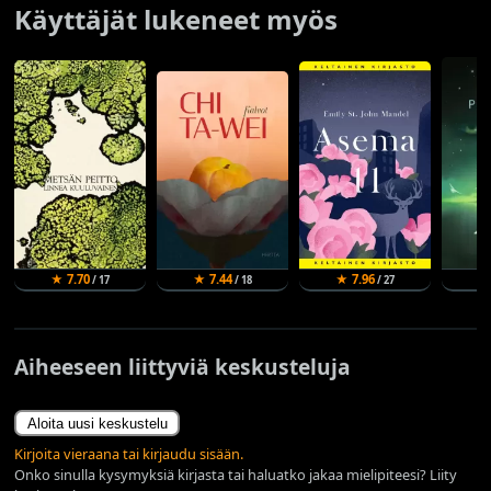
Käyttäjät lukeneet myös
★ 7.70
★ 7.44
★ 7.96
★
/ 17
/ 18
/ 27
Aiheeseen liittyviä keskusteluja
Aloita uusi keskustelu
Kirjoita vieraana tai kirjaudu sisään.
Onko sinulla kysymyksiä kirjasta tai haluatko jakaa mielipiteesi? Liity