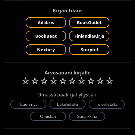
Kirjan tilaus
Adlibris
BookOutlet
BookBeat
FinlandiaKirja
Nextory
Storytel
Arvosanani kirjalle
☆
☆
☆
☆
☆
☆
☆
☆
☆
☆
Omassa pääkirjahyllyssäni