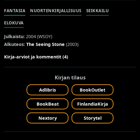
FANTASIA
NUORTENKIRJALLISUUS
SEIKKAILU
ELOKUVA
Julkaistu:
2004 (
WSOY
)
Alkuteos:
The Seeing Stone
(2003)
Kirja-arviot ja kommentit (4)
Kirjan tilaus
Adlibris
BookOutlet
BookBeat
FinlandiaKirja
Nextory
Storytel