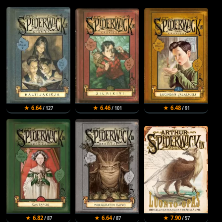
★ 6.64
★ 6.46
★ 6.48
/ 127
/ 101
/ 91
★ 6.82
★ 6.64
★ 7.90
/ 87
/ 87
/ 57