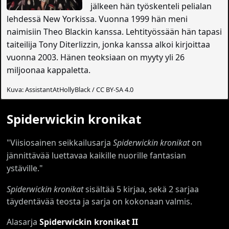
jälkeen hän työskenteli pelialan
lehdessä New Yorkissa. Vuonna 1999 hän meni
naimisiin Theo Blackin kanssa. Lehtityössään hän tapasi
taiteilija Tony Diterlizzin, jonka kanssa alkoi kirjoittaa
vuonna 2003. Hänen teoksiaan on myyty yli 26
miljoonaa kappaletta.
Kuva: AssistantAtHollyBlack / CC BY-SA 4.0
Spiderwickin kronikat
"Viisiosainen seikkailusarja
Spiderwickin kronikat
on
jännittävää luettavaa kaikille nuorille fantasian
ystäville."
Spiderwickin kronikat
sisältää 5 kirjaa, sekä 2 sarjaa
täydentävää teosta ja sarja on kokonaan valmis.
Alasarja
Spiderwickin kronikat II