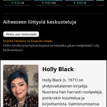
★ 9.22
★ 8.62
★ 8.62
★
/ 23
/ 312
/ 13
Aiheeseen liittyviä keskusteluja
Aloita uusi keskustelu
Kirjoita vieraana tai kirjaudu sisään.
Onko sinulla kysymyksiä kirjasta tai haluatko jakaa mielipiteesi? Liity
keskusteluun!
Holly Black
Holly Black (s. 1971) on
yhdysvaltalainen kirjailija.
Nuorena hän harrasti roolipelejä,
punkrokin kuuntelua ja
kirjoittamista. Valmistumisensa