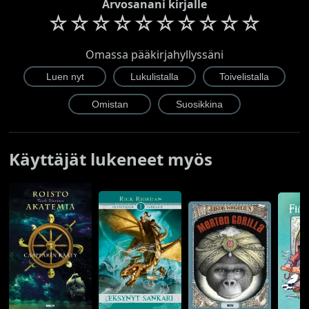
Arvosanani kirjalle
☆
☆
☆
☆
☆
☆
☆
☆
☆
☆
Omassa pääkirjahyllyssäni
Käyttäjät lukeneet myös