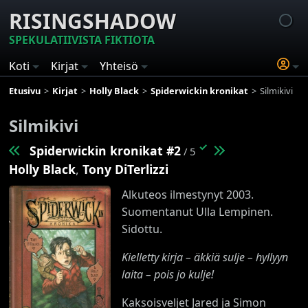
RISINGSHADOW
SPEKULATIIVISTA FIKTIOTA
Koti
Kirjat
Yhteisö
Etusivu
Kirjat
Holly Black
Spiderwickin kronikat
Silmikivi
Silmikivi
✓
Spiderwickin kronikat #2
/ 5
Holly Black
,
Tony DiTerlizzi
Alkuteos ilmestynyt 2003.
Suomentanut Ulla Lempinen.
Sidottu.
Kielletty kirja – äkkiä sulje – hyllyyn
laita – pois jo kulje!
Kaksoisveljet Jared ja Simon