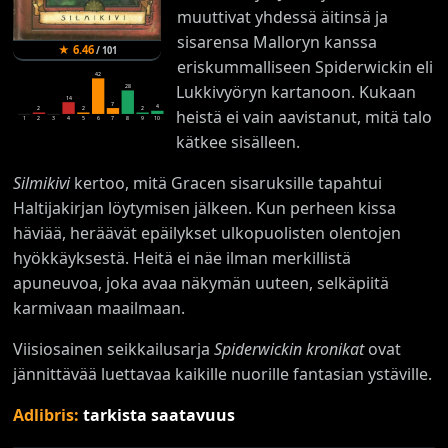
muuttivat yhdessä äitinsä ja
sisarensa Malloryn kanssa
★
6.46
/
101
eriskummalliseen Spiderwickin eli
42
Lukkivyöryn kartanoon. Kukaan
28
14
7
4
2
2
2
heistä ei vain aavistanut, mitä talo
1
2
3
4
5
6
7
8
9
10
kätkee sisälleen.
Silmikivi
kertoo, mitä Gracen sisaruksille tapahtui
Haltijakirjan löytymisen jälkeen. Kun perheen kissa
häviää, heräävät epäilykset ulkopuolisten olentojen
hyökkäyksestä. Heitä ei näe ilman merkillistä
apuneuvoa, joka avaa näkymän uuteen, selkäpiitä
karmivaan maailmaan.
Viisiosainen seikkailusarja
Spiderwickin kronikat
ovat
jännittävää luettavaa kaikille nuorille fantasian ystäville.
Adlibris:
tarkista saatavuus