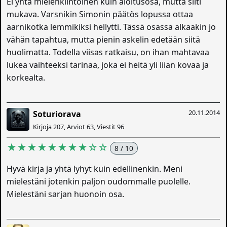
Ei yhtä mielenkiintoinen kuin aloitusosa, mutta silti
mukava. Varsnikin Simonin päätös lopussa ottaa
aarnikotka lemmikiksi hellytti. Tässä osassa alkaakin jo
vähän tapahtua, mutta pienin askelin edetään siitä
huolimatta. Todella viisas ratkaisu, on ihan mahtavaa
lukea vaihteeksi tarinaa, joka ei heitä yli liian kovaa ja
korkealta.
20.11.2014
Soturiorava
Kirjoja 207, Arviot 63, Viestit 96
★★★★★★★★☆☆
8 / 10
Hyvä kirja ja yhtä lyhyt kuin edellinenkin. Meni
mielestäni jotenkin paljon oudommalle puolelle.
Mielestäni sarjan huonoin osa.