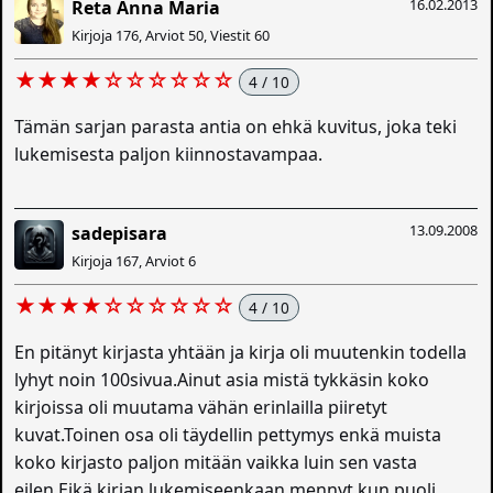
16.02.2013
Reta Anna Maria
Kirjoja 176, Arviot 50, Viestit 60
★★★★☆☆☆☆☆☆
4 / 10
Tämän sarjan parasta antia on ehkä kuvitus, joka teki
lukemisesta paljon kiinnostavampaa.
13.09.2008
sadepisara
Kirjoja 167, Arviot 6
★★★★☆☆☆☆☆☆
4 / 10
En pitänyt kirjasta yhtään ja kirja oli muutenkin todella
lyhyt noin 100sivua.Ainut asia mistä tykkäsin koko
kirjoissa oli muutama vähän erinlailla piiretyt
kuvat.Toinen osa oli täydellin pettymys enkä muista
koko kirjasto paljon mitään vaikka luin sen vasta
eilen.Eikä kirjan lukemiseenkaan mennyt kun puoli