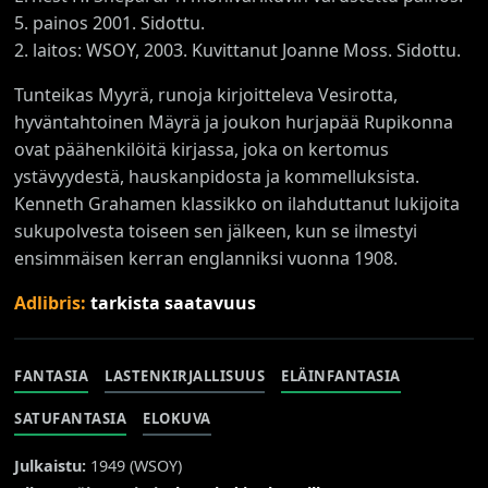
5. painos 2001. Sidottu.
2. laitos: WSOY, 2003. Kuvittanut Joanne Moss. Sidottu.
Tunteikas Myyrä, runoja kirjoitteleva Vesirotta,
hyväntahtoinen Mäyrä ja joukon hurjapää Rupikonna
ovat päähenkilöitä kirjassa, joka on kertomus
ystävyydestä, hauskanpidosta ja kommelluksista.
Kenneth Grahamen klassikko on ilahduttanut lukijoita
sukupolvesta toiseen sen jälkeen, kun se ilmestyi
ensimmäisen kerran englanniksi vuonna 1908.
Adlibris:
tarkista saatavuus
FANTASIA
LASTENKIRJALLISUUS
ELÄINFANTASIA
SATUFANTASIA
ELOKUVA
Julkaistu:
1949 (
WSOY
)