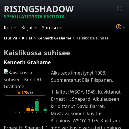
RISINGSHADOW
SPEKULATIIVISTA FIKTIOTA
Koti
Kirjat
Yhteisö
Etusivu
Kirjat
Kenneth Grahame
Kaislikossa suhisee
Kaislikossa suhisee
Kenneth Grahame
Alkuteos ilmestynyt 1908.
Suomentanut Eila Piispanen.
1. laitos: WSOY, 1949. Kuvittanut
★
7.70
/
52
Ernest H. Shepard. Alkulauseen
28
kirjoittanut David Barret.
9
7
6
1
1
Mustavalkoinen kuvitus.
1
2
3
4
5
6
7
8
9
10
3. painos: WSOY, 1975. Kuvittanut
Ernest H. Shepard. 1. monivärikuvin varustettu painos.