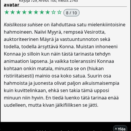
Kirjoja 729, Arviot 100, Viestit 2743
★★★★★★★★☆☆
8 / 10
Kaislikossa suhisee
on ilahduttava satu mielenkiintoisine
hahmoineen. Naiivi Myyrä, rempseä Vesirotta,
auktoriteerinen Mäyrä ja vastuuntunnoton sekä
todella, todella ärsyttävä Konna. Muistan inhoneeni
Konnaa jo silloin kun näin tästä tarinasta tehdyn
animaation lapsena. Ja vaikka toleranssini Konnaa
kohtaan onkin matala, minusta se on (hiukan
ristiriitaisesti) mainio osa koko satua. Suurin osa
hahmoista ja juonesta olivat paljon aikuismaisempia
kuin kuvittelinkaan, ehkä sen takia tämä upposi
minuun niin hyvin. En tiedä luenko tätä tarinaa enää
uudelleen, mutta kivan jälkifiiliksen se jätti.
^ Ylös