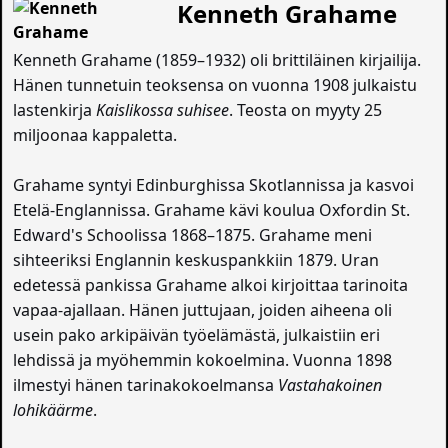
Kenneth Grahame
Kenneth Grahame (1859–1932) oli brittiläinen kirjailija.
Hänen tunnetuin teoksensa on vuonna 1908 julkaistu
lastenkirja
Kaislikossa suhisee
. Teosta on myyty 25
miljoonaa kappaletta.
Grahame syntyi Edinburghissa Skotlannissa ja kasvoi
Etelä-Englannissa. Grahame kävi koulua Oxfordin St.
Edward's Schoolissa 1868–1875. Grahame meni
sihteeriksi Englannin keskuspankkiin 1879. Uran
edetessä pankissa Grahame alkoi kirjoittaa tarinoita
vapaa-ajallaan. Hänen juttujaan, joiden aiheena oli
usein pako arkipäivän työelämästä, julkaistiin eri
lehdissä ja myöhemmin kokoelmina. Vuonna 1898
ilmestyi hänen tarinakokoelmansa
Vastahakoinen
lohikäärme
.