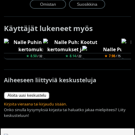
Käyttäjät lukeneet myös
★ 8.50
★ 8.14
★ 7.98
/ 32
/ 22
/ 75
Aiheeseen liittyviä keskusteluja
Aloita uusi keskustelu
Kirjoita vieraana tai kirjaudu sisään.
Onko sinulla kysymyksiä kirjasta tai haluatko jakaa mielipiteesi? Liity
keskusteluun!