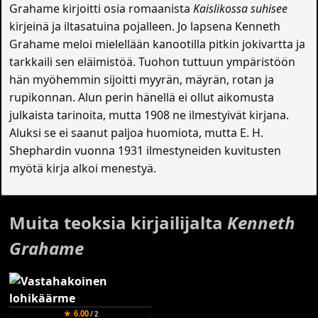
Grahame kirjoitti osia romaanista
Kaislikossa suhisee
kirjeinä ja iltasatuina pojalleen. Jo lapsena Kenneth
Grahame meloi mielellään kanootilla pitkin jokivartta ja
tarkkaili sen eläimistöä. Tuohon tuttuun ympäristöön
hän myöhemmin sijoitti myyrän, mäyrän, rotan ja
rupikonnan. Alun perin hänellä ei ollut aikomusta
julkaista tarinoita, mutta 1908 ne ilmestyivät kirjana.
Aluksi se ei saanut paljoa huomiota, mutta E. H.
Shephardin vuonna 1931 ilmestyneiden kuvitusten
myötä kirja alkoi menestyä.
Muita teoksia kirjailijalta
Kenneth
Grahame
★ 6.00
/ 2