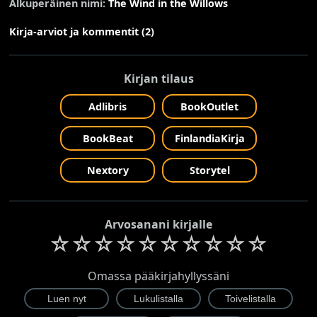
Alkuperäinen nimi:
The Wind in the Willows
Kirja-arviot ja kommentit (2)
Kirjan tilaus
Adlibris
BookOutlet
BookBeat
FinlandiaKirja
Nextory
Storytel
Arvosanani kirjalle
☆
☆
☆
☆
☆
☆
☆
☆
☆
☆
Omassa pääkirjahyllyssäni