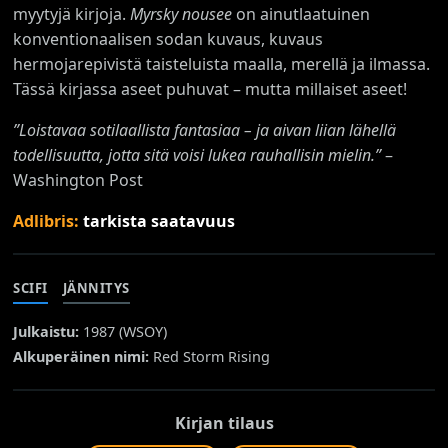
myytyjä kirjoja.
Myrsky nousee
on ainutlaatuinen
konventionaalisen sodan kuvaus, kuvaus
hermojarepivistä taisteluista maalla, merellä ja ilmassa.
Tässä kirjassa aseet puhuvat – mutta millaiset aseet!
”Loistavaa sotilaallista fantasiaa – ja aivan liian lähellä
todellisuutta, jotta sitä voisi lukea rauhallisin mielin.
”
–
Washington Post
Adlibris:
tarkista saatavuus
SCIFI
JÄNNITYS
Julkaistu:
1987 (
WSOY
)
Alkuperäinen nimi:
Red Storm Rising
Kirjan tilaus