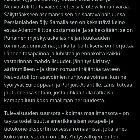
Neuvostoliitto havaitsee, ettei sillä ole valinnan varaa.
Säilyttääkseen asemansa sen on saatava haltuunsa
Persianlahden öljy. Samalla sen on keksittävä keino
estää Atlantin liittoa kostamasta. Ja se keksitään: se on
Punainen myrsky, uskalias neljän kuukauden
toimintasuunnitelma, jonka tarkoituksena on horjuttaa
Lännen tasapainoa ja luhistaa jo ennakolta kaikki
vastarinnan mahdollisuudet. Jännitys kiristyy
äärimmilleen – ja sitten romaani räjähtää täyteen
Neuvostoliiton asevoimien ruhjovaa voimaa, kun ne
vyöryvät Eurooppaan ja Pohjois-Atlantille. Länsi toteaa
joutuneensa sotaan, josta uhkaa tulla ratkaisu
kamppailuun koko maailman herruudesta.
Tulevaisuuden suursota – kolmas maailmansota – on
täyttä todellisuutta amerikkalaisen sotapeli- ja
tietokone-ekspertin toisessa romaanissa, joka lähes
koko viime vuoden on ollut Yhdysvaltojen eniten