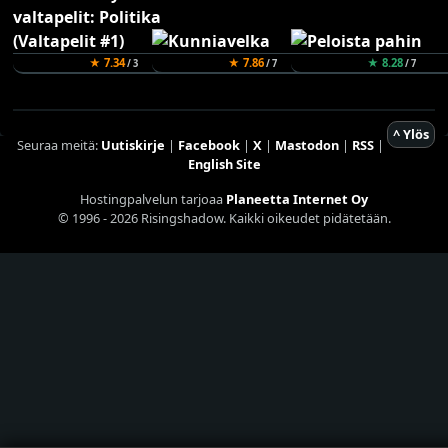
★ 7.34
★ 7.86
★ 8.28
/ 3
/ 7
/ 7
^ Ylös
Seuraa meitä:
Uutiskirje
|
Facebook
|
X
|
Mastodon
|
RSS
|
English Site
Hostingpalvelun tarjoaa
Planeetta Internet Oy
© 1996 - 2026 Risingshadow. Kaikki oikeudet pidätetään.