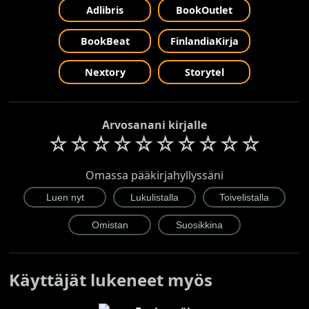
Adlibris
BookOutlet
BookBeat
FinlandiaKirja
Nextory
Storytel
Arvosanani kirjalle
☆
☆
☆
☆
☆
☆
☆
☆
☆
☆
Omassa pääkirjahyllyssäni
Käyttäjät lukeneet myös