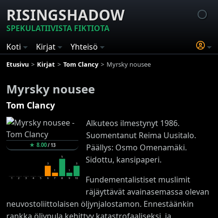
RISINGSHADOW
SPEKULATIIVISTA FIKTIOTA
Koti
Kirjat
Yhteisö
Etusivu
Kirjat
Tom Clancy
Myrsky nousee
Myrsky nousee
Tom Clancy
Alkuteos ilmestynyt 1986.
Suomentanut Reima Uusitalo.
★
8.00
/
13
Päällys: Osmo Omenamäki.
Sidottu, kansipaperi.
5
3
3
1
1
Fundementalistiset muslimit
1
2
3
4
5
6
7
8
9
10
räjäyttävät avainasemassa olevan
neuvostoliittolaisen öljynjalostamon. Ennestäänkin
rankka öljypula kehittyy katastrofaaliseksi, ja