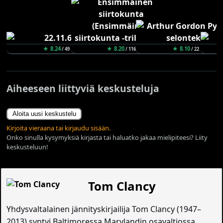
★ 8.24
★ 8.20
★ 8.10
/ 49
/ 116
/ 22
Aiheeseen liittyviä keskusteluja
Aloita uusi keskustelu
Kirjoita vieraana tai kirjaudu sisään.
Onko sinulla kysymyksiä kirjasta tai haluatko jakaa mielipiteesi? Liity
keskusteluun!
Tom Clancy
Yhdysvaltalainen jännityskirjailija Tom Clancy (1947–
2013) syntyi Baltimoressa Marylandin osavaltiossa.