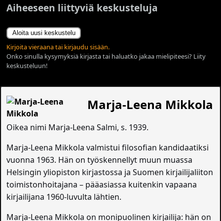
Aiheeseen liittyviä keskusteluja
Aloita uusi keskustelu
Kirjoita vieraana tai kirjaudu sisään.
Onko sinulla kysymyksiä kirjasta tai haluatko jakaa mielipiteesi? Liity
keskusteluun!
Marja-Leena Mikkola
Oikea nimi Marja-Leena Salmi, s. 1939.
Marja-Leena Mikkola valmistui filosofian kandidaatiksi
vuonna 1963. Hän on työskennellyt muun muassa
Helsingin yliopiston kirjastossa ja Suomen kirjailijaliiton
toimistonhoitajana – pääasiassa kuitenkin vapaana
kirjailijana 1960-luvulta lähtien.
Marja-Leena Mikkola on monipuolinen kirjailija: hän on