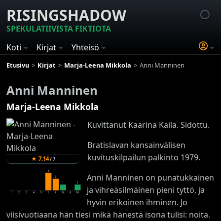
RISINGSHADOW
SPEKULATIIVISTA FIKTIOTA
Koti
Kirjat
Yhteisö
Etusivu
Kirjat
Marja-Leena Mikkola
Anni Manninen
Anni Manninen
Marja-Leena Mikkola
Kuvittanut Kaarina Kaila. Sidottu.
Bratislavan kansainvälisen
kuvituskilpailun palkinto 1979.
★
7.14
/
7
3
Anni Manninen on punatukkainen
2
1
1
ja vihreäsilmäinen pieni tyttö, ja
1
2
3
4
5
6
7
8
9
10
hyvin erikoinen ihminen. Jo
viisivuotiaana hän tiesi mikä hänestä isona tulisi: noita.