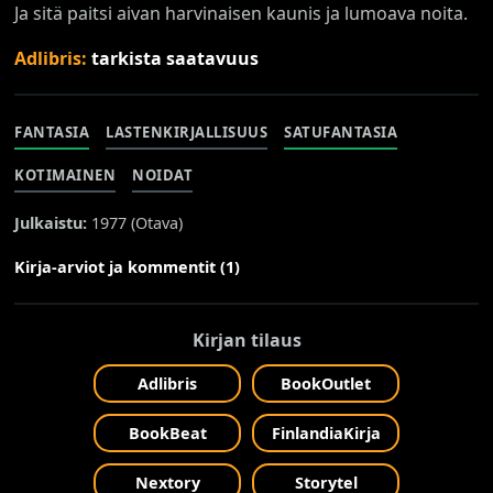
Ja sitä paitsi aivan harvinaisen kaunis ja lumoava noita.
Adlibris:
tarkista saatavuus
FANTASIA
LASTENKIRJALLISUUS
SATUFANTASIA
KOTIMAINEN
NOIDAT
Julkaistu:
1977 (
Otava
)
Kirja-arviot ja kommentit (1)
Kirjan tilaus
Adlibris
BookOutlet
BookBeat
FinlandiaKirja
Nextory
Storytel