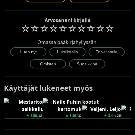
Arvosanani kirjalle
☆
☆
☆
☆
☆
☆
☆
☆
☆
☆
Omassa pääkirjahyllyssäni
Käyttäjät lukeneet myös
★ 8.56
★ 8.50
★ 8.44
/ 86
/ 32
/ 253