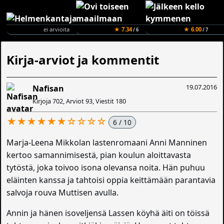
ei arvioita
★ 7.34
★ 6.00
/ 6
/ 7
Kirja-arviot ja kommentit
19.07.2016
Nafisan
Kirjoja 702, Arviot 93, Viestit 180
★★★★★★☆☆☆☆
6 / 10
Marja-Leena Mikkolan lastenromaani Anni Manninen
kertoo samannimisestä, pian koulun aloittavasta
tytöstä, joka toivoo isona olevansa noita. Hän puhuu
eläinten kanssa ja tahtoisi oppia keittämään parantavia
salvoja rouva Muttisen avulla.
Annin ja hänen isoveljensä Lassen köyhä äiti on töissä