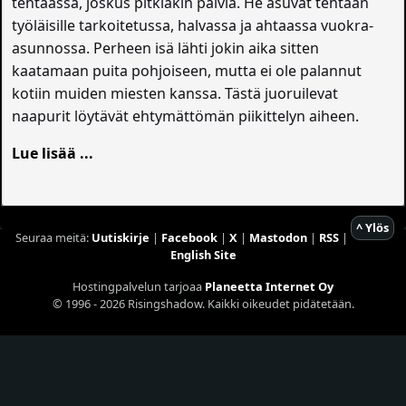
tehtaassa, joskus pitkiäkin päiviä. He asuvat tehtaan
työläisille tarkoitetussa, halvassa ja ahtaassa vuokra-
asunnossa. Perheen isä lähti jokin aika sitten
kaatamaan puita pohjoiseen, mutta ei ole palannut
kotiin muiden miesten kanssa. Tästä juoruilevat
naapurit löytävät ehtymättömän piikittelyn aiheen.
Lue lisää ...
^ Ylös
Seuraa meitä:
Uutiskirje
|
Facebook
|
X
|
Mastodon
|
RSS
|
English Site
Hostingpalvelun tarjoaa
Planeetta Internet Oy
© 1996 - 2026 Risingshadow. Kaikki oikeudet pidätetään.