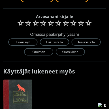
Arvosanani kirjalle
☆
☆
☆
☆
☆
☆
☆
☆
☆
☆
Omassa pääkirjahyllyssäni
Käyttäjät lukeneet myös