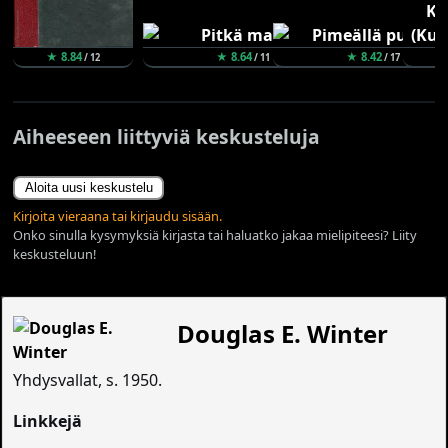
★ 8.84
★ 8.64
★ 8.42
/ 12
/ 11
/ 17
Aiheeseen liittyviä keskusteluja
Aloita uusi keskustelu
Kirjoita vieraana tai kirjaudu sisään.
Onko sinulla kysymyksiä kirjasta tai haluatko jakaa mielipiteesi? Liity
keskusteluun!
Douglas E. Winter
Yhdysvallat, s. 1950.
Linkkejä