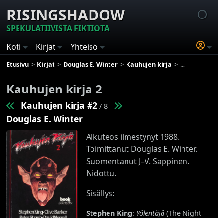
RISINGSHADOW
SPEKULATIIVISTA FIKTIOTA
Koti
Kirjat
Yhteisö
Etusivu
Kirjat
Douglas E. Winter
Kauhujen kirja
Kauhujen kirj
Kauhujen kirja 2
Kauhujen kirja #2
/ 8
Douglas E. Winter
Alkuteos ilmestynyt 1988.
Toimittanut Douglas E. Winter.
Suomentanut J–V. Sappinen.
Nidottu.
Sisällys:
Stephen King
:
Yölentäjä
(The Night