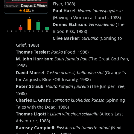
Flyer, 1988)
Paul Hazel
:
Nainen lounaspöydässä
★
6.88
/
9
(Having a Woman at Lunch, 1988)
4
3
Dennis Etchison
:
Verisuudelma
(The
1
1
Blood Kiss, 1988)
1
2
3
4
5
6
7
8
9
10
Clive Barker
:
Suruaika
(Coming to
Grief, 1988)
Thomas Tessier
:
Ruoka
(Food, 1988)
M. John Harrison
:
Suuri jumala Pan
(The Great God Pan,
1988)
David Morrel
:
Tuskan oranssi, hulluuden sini
(Orange Is
for Anguish, Blue FOR Insanity, 1988)
Peter Straub
:
Hauta katajan juurella
(The Juniper Tree,
1988)
Charles L. Grant
:
Tarinoita kuolleiden kanssa
(Spinning
Tales with the Dead, 1988)
Thomas Ligotti
:
Liisan viimeinen seikkailu
(Alice's Last
Adventure, 1988)
Ramsey Campbell
:
Ensi kerralla tunnette minut
(Next