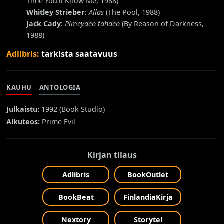
Time You'll Know Me, 1988)
Whitley Strieber
:
Allas
(The Pool, 1988)
Jack Cady
:
Pimeyden tähden
(By Reason of Darkness,
1988)
Adlibris:
tarkista saatavuus
KAUHU
ANTOLOGIA
Julkaistu:
1992 (
Book Studio
)
Alkuteos:
Prime Evil
Kirjan tilaus
Adlibris
BookOutlet
BookBeat
FinlandiaKirja
Nextory
Storytel