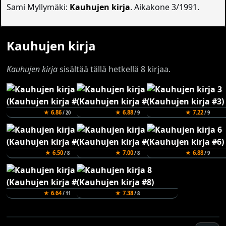
Sami Myllymäki:
Kauhujen kirja
. Aikakone 3/1991.
Kauhujen kirja
Kauhujen kirja
sisältää tällä hetkellä 8 kirjaa.
★ 6.86
★ 6.88
★ 7.22
/ 20
/ 9
/ 9
★ 6.50
★ 7.00
★ 6.88
/ 8
/ 8
/ 9
★ 6.64
★ 7.38
/ 11
/ 8