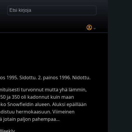
 1995. Sidottu. 2. painos 1996. Nidottu.
omituisesti turvonnut mutta yhä lämmin,
 150 ja 350 oli kadonnut kuin maan
oko Snowfieldin alueen. Aluksi epäillään
 kohdistuu hermokaasuun. Viimeinen
ä jotain paljon pahempaa...
 Weekly