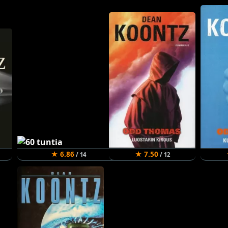
★ 6.86
★ 7.50
/ 14
/ 12