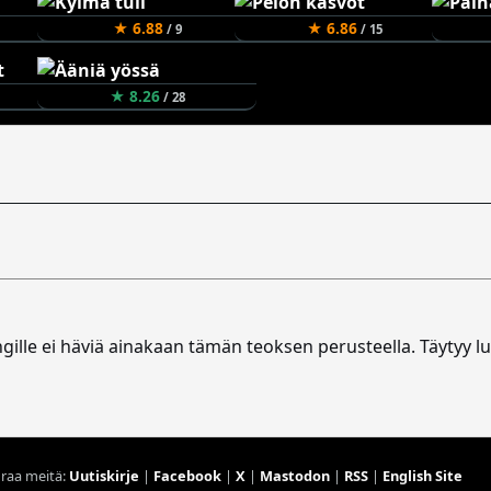
★ 6.88
★ 6.86
/ 9
/ 15
★ 8.26
/ 28
ngille ei häviä ainakaan tämän teoksen perusteella. Täytyy l
raa meitä:
Uutiskirje
|
Facebook
|
X
|
Mastodon
|
RSS
|
English Site