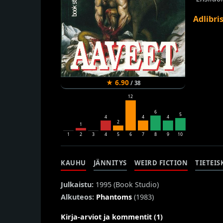
Adlibri
★
6.90
/
38
12
6
5
4
4
4
2
1
1
2
3
4
5
6
7
8
9
10
KAUHU
JÄNNITYS
WEIRD FICTION
TIETEI
Julkaistu:
1995 (
Book Studio
)
Alkuteos:
Phantoms
(1983)
Kirja-arviot ja kommentit (1)