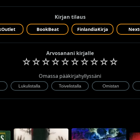
Kirjan tilaus
Outlet
BookBeat
FinlandiaKirja
Next
Arvosanani kirjalle
☆
☆
☆
☆
☆
☆
☆
☆
☆
☆
Omassa pääkirjahyllyssäni