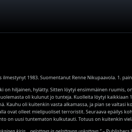
s ilmestynyt 1983. Suomentanut Renne Nikupaavola. 1. painos
i on hiljainen, hylätty. Sitten löytyi ensimmäinen ruumis, 
uolemasta oli kulunut jo tunteja. Kuolleita löytyi kaikkiaan
ä. Kauhu oli kuitenkin vasta alkamassa, ja pian se valtasi k
alla ovat olleet mielipuoliset terroristit. Seuraava epäilys
hto on uusi tuntematon kulkutauti. Totuus on kuitenkin viel
kkainen kirja... pelottava ja pelottavan uskottava.”
– Publishers