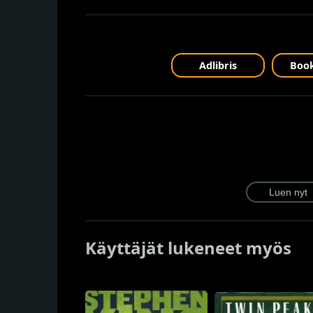
Adlibris
Book
Käyttäjät lukeneet myös