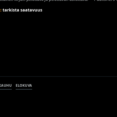
s:
tarkista saatavuus
SKAUHU
ELOKUVA