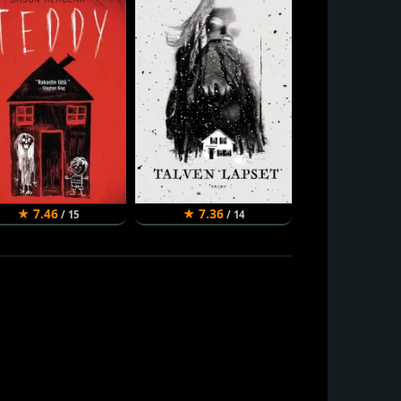
★ 7.46
★ 7.36
★ 7.36
/ 15
/ 14
/ 