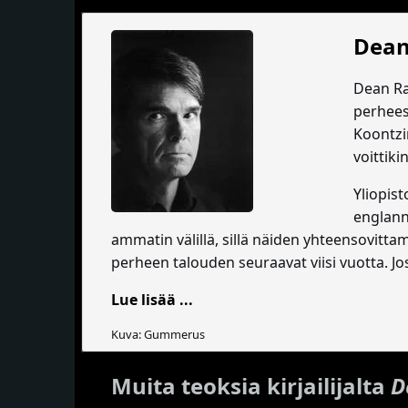
Dean
Dean Ra
perhees
Koontzin
voittiki
Yliopis
englann
ammatin välillä, sillä näiden yhteensovittam
perheen talouden seuraavat viisi vuotta. Jo
Lue lisää ...
Kuva: Gummerus
Muita teoksia kirjailijalta
D