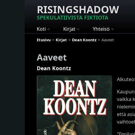
RISINGSHADOW
SPEKULATIIVISTA FIKTIOTA
Koti
Kirjat
Yhteisö
Etusivu
Kirjat
Dean Koontz
Aaveet
Aaveet
Dean Koontz
Alkuteo
Kaupunk
vaikka k
nielemin
että asi
vaihtoe
”Ensiluo