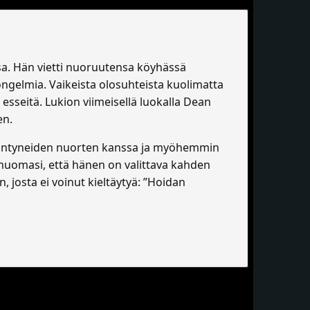
a. Hän vietti nuoruutensa köyhässä
ongelmia. Vaikeista olosuhteista kuolimatta
 esseitä. Lukion viimeisellä luokalla Dean
en.
iriintyneiden nuorten kanssa ja myöhemmin
n huomasi, että hänen on valittava kahden
, josta ei voinut kieltäytyä: ”Hoidan