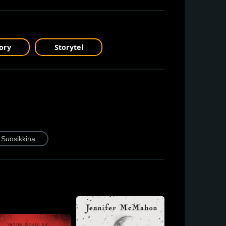
ory
Storytel