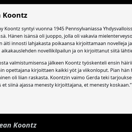
 Koontz
y Koontz syntyi vuonna 1945 Pennsylvaniassa Yhdysvalloiss
sä. Hänen isänsä oli juoppo, jolla oli vakavia mielenterveys
 äiti innosti lahjakasta poikaansa kirjoittamaan novelleja ja
n aikakauslehden novellikilpailun ja on kirjoittanut siitä lähti
tosta valmistumisensa jälkeen Koontz työskenteli ensin hä
in opettajana kirjoittaen kaikki yöt ja viikonloput. Pian hä
inen oli liian raskasta. Koontzin vaimo Gerda teki tarjouksen
s et siinä ajassa menesty kirjoittajana, et menesty koskaan.”
ean Koontz