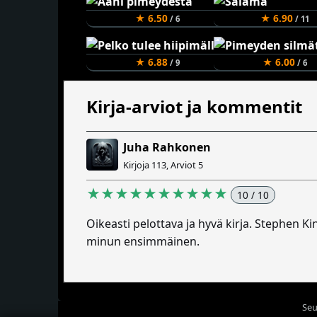
★ 6.50
★ 6.90
/ 6
/ 11
★ 6.88
★ 6.00
/ 9
/ 6
Kirja-arviot ja kommentit
Juha Rahkonen
Kirjoja 113, Arviot 5
★★★★★★★★★★
10 / 10
Oikeasti pelottava ja hyvä kirja. Stephen Ki
minun ensimmäinen.
Seu