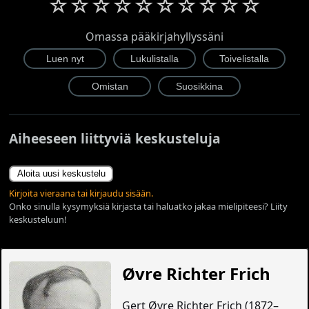
☆
☆
☆
☆
☆
☆
☆
☆
☆
☆
Omassa pääkirjahyllyssäni
Aiheeseen liittyviä keskusteluja
Aloita uusi keskustelu
Kirjoita vieraana tai kirjaudu sisään.
Onko sinulla kysymyksiä kirjasta tai haluatko jakaa mielipiteesi? Liity
keskusteluun!
Øvre Richter Frich
Gert Øvre Richter Frich (1872–