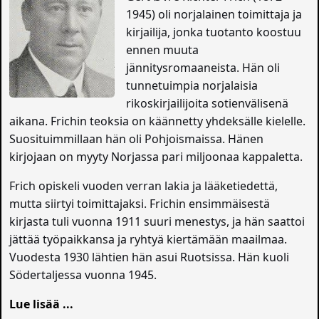
1945) oli norjalainen toimittaja ja
kirjailija, jonka tuotanto koostuu
ennen muuta
jännitysromaaneista. Hän oli
tunnetuimpia norjalaisia
rikoskirjailijoita sotienvälisenä
aikana. Frichin teoksia on käännetty yhdeksälle kielelle.
Suosituimmillaan hän oli Pohjoismaissa. Hänen
kirjojaan on myyty Norjassa pari miljoonaa kappaletta.
Frich opiskeli vuoden verran lakia ja lääketiedettä,
mutta siirtyi toimittajaksi. Frichin ensimmäisestä
kirjasta tuli vuonna 1911 suuri menestys, ja hän saattoi
jättää työpaikkansa ja ryhtyä kiertämään maailmaa.
Vuodesta 1930 lähtien hän asui Ruotsissa. Hän kuoli
Södertaljessa vuonna 1945.
Lue lisää ...