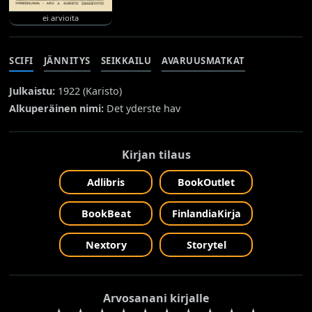
ei arvioita
SCIFI
JÄNNITYS
SEIKKAILU
AVARUUSMATKAT
Julkaistu:
1922 (
Karisto
)
Alkuperäinen nimi:
Det yderste hav
Kirjan tilaus
Adlibris
BookOutlet
BookBeat
FinlandiaKirja
Nextory
Storytel
Arvosanani kirjalle