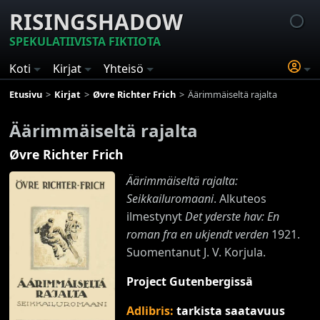
RISINGSHADOW
SPEKULATIIVISTA FIKTIOTA
Koti
Kirjat
Yhteisö
Etusivu
Kirjat
Øvre Richter Frich
Äärimmäiseltä rajalta
Äärimmäiseltä rajalta
Øvre Richter Frich
Äärimmäiseltä rajalta:
Seikkailuromaani
. Alkuteos
ilmestynyt
Det yderste hav: En
roman fra en ukjendt verden
1921.
Suomentanut J. V. Korjula.
Project Gutenbergissä
Adlibris:
tarkista saatavuus