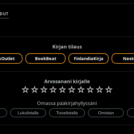
ADUT
Kirjan tilaus
Outlet
BookBeat
FinlandiaKirja
Next
Arvosanani kirjalle
☆
☆
☆
☆
☆
☆
☆
☆
☆
☆
Omassa pääkirjahyllyssäni