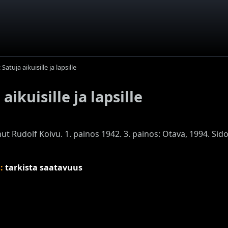
tuja aikuisille ja lapsille
ikuisille ja lapsille
ut Rudolf Koivu. 1. painos 1942. 3. painos: Otava, 1994. Sidot
s:
tarkista saatavuus