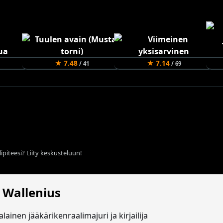
★ 7.48
★ 7.14
/ 41
/ 69
ipiteesi? Liity keskusteluun!
. Wallenius
ainen jääkärikenraalimajuri ja kirjailija