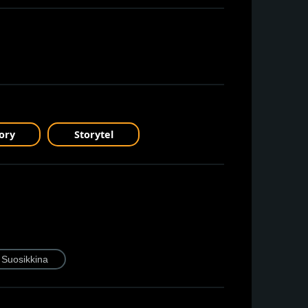
ory
Storytel