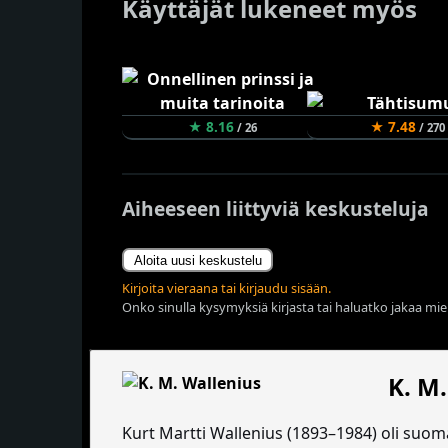
Käyttäjät lukeneet myös
★ 8.16
★ 7.48
/ 26
/ 270
Aiheeseen liittyviä keskusteluja
Aloita uusi keskustelu
Kirjoita vieraana tai kirjaudu sisään.
Onko sinulla kysymyksiä kirjasta tai haluatko jakaa miel
K. M
Kurt Martti Wallenius (1893–1984) oli suomal