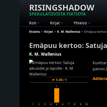
RISINGSHADOW
SPEKULATIIVISTA FIKTIOTA
Koti
Kirjat
Yhteisö
Etusivu
Kirjat
K. M. Wallenius
Emäpuu kertoo: Sa
Emäpuu kertoo: Satuja a
K. M. Wallenius
Kuvittan
painos.)
Adlibri
★
5.00
/
1
1
1
2
3
4
5
6
7
8
9
10