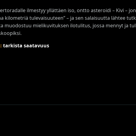
rtoradalle ilmestyy yllättäen iso, ontto asteroidi – Kivi – jo
na kilometriä tulevaisuuteen” – ja sen salaisuutta lähtee t
a muodostuu mielikuvituksen ilotulitus, jossa mennyt ja tul
skoopiksi.
s:
tarkista saatavuus