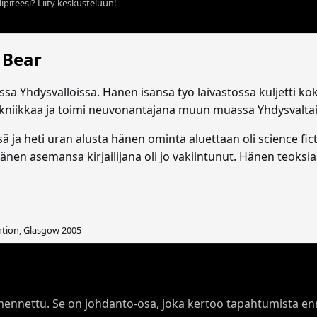
ipiteesi? Liity keskusteluun!
 Bear
sa Yhdysvalloissa. Hänen isänsä työ laivastossa kuljetti k
li tekniikkaa ja toimi neuvonantajana muun muassa Yhdysvalta
ä ja heti uran alusta hänen ominta aluettaan oli science fi
änen asemansa kirjailijana oli jo vakiintunut. Hänen teoksiaa
ention, Glasgow 2005
mennettu. Se on johdanto-osa, joka kertoo tapahtumista e