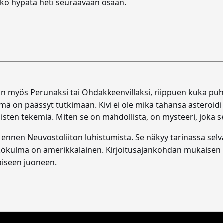
akko hypätä heti seuraavaan osaan.
 myös Perunaksi tai Ohdakkeenvillaksi, riippuen kuka puhu
ä on päässyt tutkimaan. Kivi ei ole mikä tahansa asteroidi v
sten tekemiä. Miten se on mahdollista, on mysteeri, joka se
ennen Neuvostoliiton luhistumista. Se näkyy tarinassa selväs
kökulma on amerikkalainen. Kirjoitusajankohdan mukaisen su
iseen juoneen.