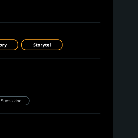
ory
Storytel