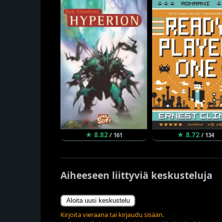
★ 8.82
★ 8.72
/ 161
/ 134
Aiheeseen liittyviä keskusteluja
Aloita uusi keskustelu
Kirjoita vieraana tai kirjaudu sisään.