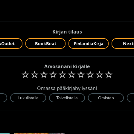
Kirjan tilaus
Outlet
BookBeat
FinlandiaKirja
Next
Arvosanani kirjalle
☆
☆
☆
☆
☆
☆
☆
☆
☆
☆
Omassa pääkirjahyllyssäni