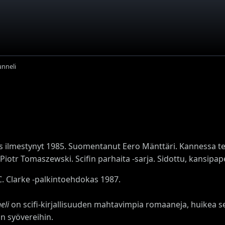
unneli
s ilmestynyt 1985. Suomentanut Eero Mänttäri. Kannessa te
 Piotr Tomaszewski. Scifin parhaita -sarja. Sidottu, kansipape
C. Clarke -palkintoehdokas 1987.
eli
on scifi-kirjallisuuden mahtavimpia romaaneja, huikea se
in syövereihin.