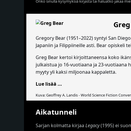
Onko sinulla kysymyksiä kirjasta tai haluatko jakaa miel
Greg
Gregory Bear (1951–2022) syntyi San Diegos
Japaniin ja Filippiineille asti. Bear opiske
Greg Bear kertoi kirjoittaneensa koko ikäns
julkaistua jo 16-vuotiaana ja 23-vuotiaana h
myyty yli kaksi miljoonaa kappaletta.
Lue lisää ...
Kuva: Geoffrey A. Landis - World Science Fiction Conv
Aikatunneli
Sarjan kolmatta kirjaa
Legacy
(1995) ei suo