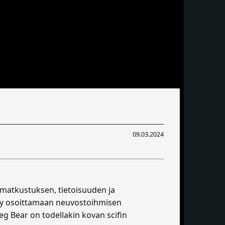
09.03.2024
amatkustuksen, tietoisuuden ja
ttyy osoittamaan neuvostoihmisen
g Bear on todellakin kovan scifin