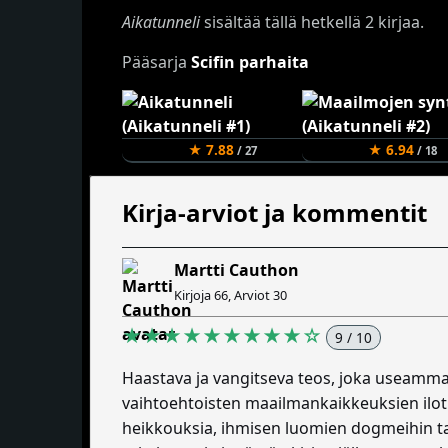
Aikatunneli
sisältää tällä hetkellä 2 kirjaa.
Pääsarja
Scifin parhaita
★ 7.88
★ 6.94
/ 27
/ 18
Kirja-arviot ja kommentit
Martti Cauthon
Kirjoja 66, Arviot 30
★★★★★★★★★☆
9 / 10
Haastava ja vangitseva teos, joka useamman
vaihtoehtoisten maailmankaikkeuksien ilotu
heikkouksia, ihmisen luomien dogmeihin ta