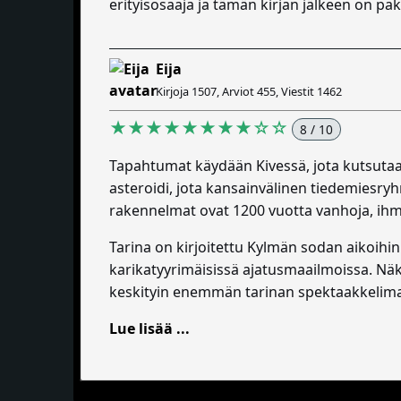
erityisosaaja ja tämän kirjan jälkeen on p
Eija
Kirjoja 1507, Arviot 455, Viestit 1462
★★★★★★★★☆☆
8 / 10
Tapahtumat käydään Kivessä, jota kutsutaan
asteroidi, jota kansainvälinen tiedemiesryhm
rakennelmat ovat 1200 vuotta vanhoja, ihmi
Tarina on kirjoitettu Kylmän sodan aikoihin 
karikatyyrimäisissä ajatusmaailmoissa. Nä
keskityin enemmän tarinan spektaakkelima
Lue lisää ...