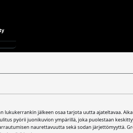
 lukukerrankin jälkeen osaa tarjota uutta ajateltavaa. Aik
litus pyörii juonikuvion ympärillä, joka puolestaan keski
rrautumisen naurettavuutta sekä sodan järjettömyyttä. Gre