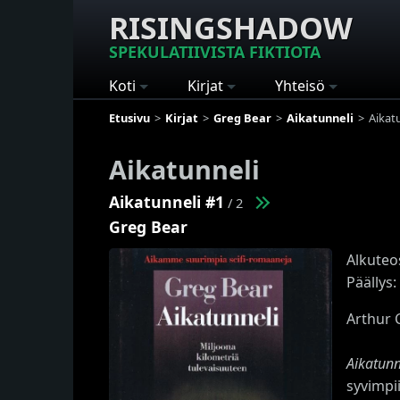
RISINGSHADOW
SPEKULATIIVISTA FIKTIOTA
Koti
Kirjat
Yhteisö
Etusivu
Kirjat
Greg Bear
Aikatunneli
Aikat
Aikatunneli
Aikatunneli #1
/ 2
Greg Bear
Alkuteo
Päällys:
Arthur 
Aikatunn
syvimpi