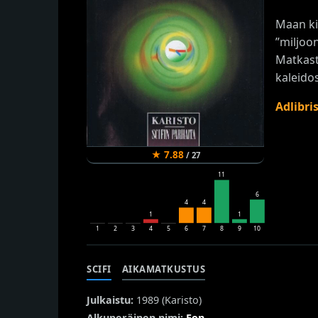
Maan kie
”miljoo
Matkast
kaleido
Adlibri
★
7.88
/
27
11
6
4
4
1
1
1
2
3
4
5
6
7
8
9
10
SCIFI
AIKAMATKUSTUS
Julkaistu:
1989 (
Karisto
)
Alkuperäinen nimi:
Eon