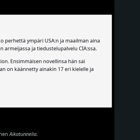
oko perhettä ympäri USA:n ja maailman aina
in armeijassa ja tiedustelupalvelu CIA:ssa.
ction. Ensimmäisen novellinsa hän sai
n on käännetty ainakin 17 eri kielelle ja
nnen
Aikatunnelia
.